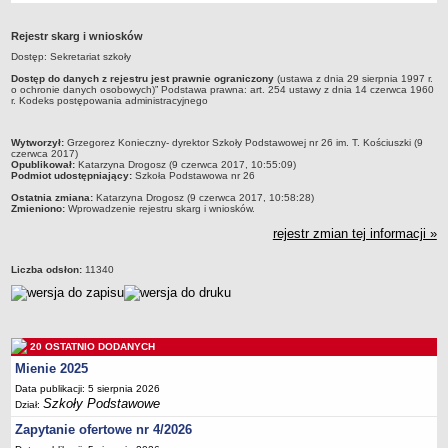
Przedszkola Miejskie
Rejestr skarg i wniosków
ARCHIWUM SZKÓŁ I PLACÓWEK
Dostęp: Sekretariat szkoły
Zlikwidowane gimnazja
Dostęp do danych z rejestru jest prawnie ograniczony
(ustawa z dnia 29 sierpnia 1997 r.
Przekształcone szkoły i placówki
o ochronie danych osobowych)” Podstawa prawna: art. 254 ustawy z dnia 14 czerwca 1960
r. Kodeks postępowania administracyjnego
Wielofunkcyjna Placówka
SPECJALNE OŚRODKI SZKOLNO-WYCHOWAWCZE
metryczka
Wytworzył:
Grzegorez Konieczny- dyrektor Szkoły Podstawowej nr 26 im. T. Kościuszki (9
czerwca 2017)
Specjalny Ośrodek nr 1
Opublikował:
Katarzyna Drogosz (9 czerwca 2017, 10:55:09)
Podmiot udostępniający:
Szkoła Podstawowa nr 26
Specjalny Ośrodek nr 5
Ostatnia zmiana:
Katarzyna Drogosz (9 czerwca 2017, 10:58:28)
Zmieniono:
Wprowadzenie rejestru skarg i wniosków.
BURSA MIEJSKA
Dane podstawowe
rejestr zmian tej informacji »
Statut
Liczba odsłon:
11340
Majątek
Godziny dyżurów
Ogłoszenie
20 OSTATNIO DODANYCH
Zarządzenia
Mienie 2025
Kontrole
Data publikacji: 5 sierpnia 2026
Szkoły Podstawowe
Dział:
Rejestry, ewidencje, archiwa
Zapytanie ofertowe nr 4/2026
Sprawozdania