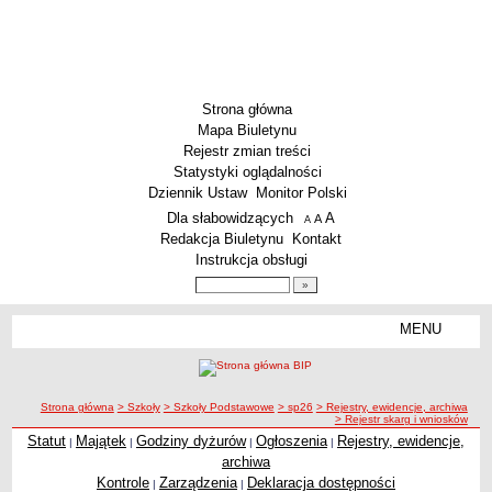
Strona główna
Mapa Biuletynu
Rejestr zmian treści
Statystyki oglądalności
Dziennik Ustaw
Monitor Polski
Menu dodatkowe
Dla słabowidzących
A
powiększ czcionkę
A
standardowy rozmiar czcionki
A
pomniejsz czcionkę
Redakcja Biuletynu
Kontakt
Instrukcja obsługi
Wyszukiwarka artykułów
Szukaj
MENU
Menu
SZKOŁY
Szkoły Podstawowe
ścieżka nawigacji
Strona główna
> Szkoły
> Szkoły Podstawowe
> sp26
> Rejestry, ewidencje, archiwa
Licea
> Rejestr skarg i wniosków
Zespoły Szkół
Statut
Majątek
Godziny dyżurów
Ogłoszenia
Rejestry, ewidencje,
|
|
|
|
archiwa
Techniczne Zakłady Naukowe
Kontrole
Zarządzenia
Deklaracja dostępności
|
|
PRZEDSZKOLA