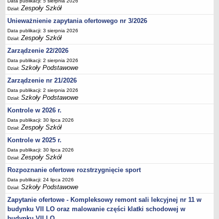
Data publikacji: 5 sierpnia 2026
Zespoły Szkół
Deklaracja dostępności
Dział:
PORADNIE PSYCHOLOGICZNO-PEDAGOGICZNE
Unieważnienie zapytania ofertowego nr 3/2026
Zespół Poradni
Data publikacji: 3 sierpnia 2026
Zespoły Szkół
Dział:
BIURO FINANSÓW OŚWIATY
Zarządzenie 22/2026
Dane podstawowe
Data publikacji: 2 sierpnia 2026
Statut
Szkoły Podstawowe
Dział:
Majątek
Zarządzenie nr 21/2026
Godziny dyżurów
Data publikacji: 2 sierpnia 2026
Szkoły Podstawowe
Dział:
Ogłoszenia
Kontrole w 2026 r.
Zarządzenia
Data publikacji: 30 lipca 2026
Zespoły Szkół
Rejestry, ewidencje, archiwa
Dział:
Kontrole w 2025 r.
Kontrole
Data publikacji: 30 lipca 2026
PONOWNE WYKORZYSTYWANIE
Zespoły Szkół
Dział:
Sprawozdania
Rozpoznanie ofertowe rozstrzygnięcie sport
Deklaracja dostępności
Data publikacji: 24 lipca 2026
Szkoły Podstawowe
Dział:
DEKLARACJA DOSTĘPNOŚCI
Zapytanie ofertowe - Kompleksowy remont sali lekcyjnej nr 11 w
OŚWIADCZENIA MAJĄTKOWE
budynku VII LO oraz malowanie części klatki schodowej w
PONOWNE WYKORZYSTYWANIE
budynku VII LO.