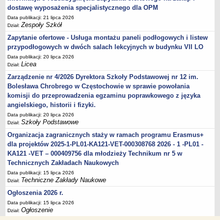
dostawę wyposażenia specjalistycznego dla OPM
Data publikacji: 21 lipca 2026
Zespoły Szkół
Dział:
Zapytanie ofertowe - Usługa montażu paneli podłogowych i listew
przypodłogowych w dwóch salach lekcyjnych w budynku VII LO
Data publikacji: 20 lipca 2026
Licea
Dział:
Zarządzenie nr 4/2026 Dyrektora Szkoły Podstawowej nr 12 im.
Bolesława Chrobrego w Częstochowie w sprawie powołania
komisji do przeprowadzenia egzaminu poprawkowego z języka
angielskiego, historii i fizyki.
Data publikacji: 20 lipca 2026
Szkoły Podstawowe
Dział:
Organizacja zagranicznych staży w ramach programu Erasmus+
dla projektów 2025-1-PL01-KA121-VET-000308768 2026 - 1 -PL01 -
KA121 -VET – 000409756 dla młodzieży Technikum nr 5 w
Technicznych Zakładach Naukowych
Data publikacji: 15 lipca 2026
Techniczne Zakłady Naukowe
Dział:
Ogłoszenia 2026 r.
Data publikacji: 15 lipca 2026
Ogłoszenie
Dział: