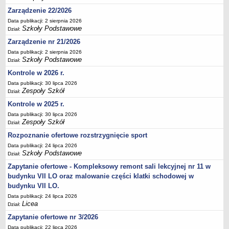
Deklaracja dostępności
Zarządzenie 22/2026
PORADNIE PSYCHOLOGICZNO-PEDAGOGICZNE
Data publikacji: 2 sierpnia 2026
Szkoły Podstawowe
Dział:
Zespół Poradni
Zarządzenie nr 21/2026
BIURO FINANSÓW OŚWIATY
Data publikacji: 2 sierpnia 2026
Dane podstawowe
Szkoły Podstawowe
Dział:
Statut
Kontrole w 2026 r.
Majątek
Data publikacji: 30 lipca 2026
Zespoły Szkół
Dział:
Godziny dyżurów
Kontrole w 2025 r.
Ogłoszenia
Data publikacji: 30 lipca 2026
Zarządzenia
Zespoły Szkół
Dział:
Rejestry, ewidencje, archiwa
Rozpoznanie ofertowe rozstrzygnięcie sport
Data publikacji: 24 lipca 2026
Kontrole
Szkoły Podstawowe
Dział:
PONOWNE WYKORZYSTYWANIE
Zapytanie ofertowe - Kompleksowy remont sali lekcyjnej nr 11 w
Sprawozdania
budynku VII LO oraz malowanie części klatki schodowej w
budynku VII LO.
Deklaracja dostępności
Data publikacji: 24 lipca 2026
DEKLARACJA DOSTĘPNOŚCI
Licea
Dział:
OŚWIADCZENIA MAJĄTKOWE
Zapytanie ofertowe nr 3/2026
PONOWNE WYKORZYSTYWANIE
Data publikacji: 22 lipca 2026