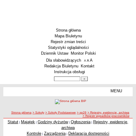
Strona główna
Mapa Biuletynu
Rejestr zmian treści
Statystyki oglądalności
Dziennik Ustaw
Monitor Polski
Menu dodatkowe
Dla słabowidzących
A
powiększ czcionkę
A
standardowy rozmiar czcionki
A
pomniejsz czcionkę
Redakcja Biuletynu
Kontakt
Instrukcja obsługi
Wyszukiwarka artykułów
Szukaj
MENU
Menu
SZKOŁY
Szkoły Podstawowe
ścieżka nawigacji
Strona główna
> Szkoły
> Szkoły Podstawowe
> sp26
> Rejestry, ewidencje, archiwa
Licea
> Rejestr wypadków pracowników
Zespoły Szkół
Statut
Majątek
Godziny dyżurów
Ogłoszenia
Rejestry, ewidencje,
|
|
|
|
archiwa
Techniczne Zakłady Naukowe
Kontrole
Zarządzenia
Deklaracja dostępności
|
|
PRZEDSZKOLA