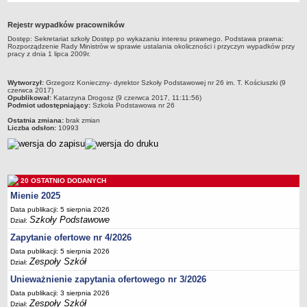
Przedszkola Miejskie
Rejestr wypadków pracowników
ARCHIWUM SZKÓŁ I PLACÓWEK
Dostęp: Sekretariat szkoły Dostęp po wykazaniu interesu prawnego. Podstawa prawna:
Zlikwidowane gimnazja
Rozporządzenie Rady Ministrów w sprawie ustalania okoliczności i przyczyn wypadków przy
pracy z dnia 1 lipca 2009r.
Przekształcone szkoły i placówki
Wielofunkcyjna Placówka
metryczka
Wytworzył:
Grzegorz Konieczny- dyrektor Szkoły Podstawowej nr 26 im. T. Kościuszki (9
czerwca 2017)
SPECJALNE OŚRODKI SZKOLNO-WYCHOWAWCZE
Opublikował:
Katarzyna Drogosz (9 czerwca 2017, 11:11:56)
Podmiot udostępniający:
Szkoła Podstawowa nr 26
Specjalny Ośrodek nr 1
Ostatnia zmiana:
brak zmian
Specjalny Ośrodek nr 5
Liczba odsłon:
10993
BURSA MIEJSKA
Dane podstawowe
Statut
20 OSTATNIO DODANYCH
Majątek
Mienie 2025
Data publikacji: 5 sierpnia 2026
Godziny dyżurów
Szkoły Podstawowe
Dział:
Ogłoszenie
Zapytanie ofertowe nr 4/2026
Zarządzenia
Data publikacji: 5 sierpnia 2026
Zespoły Szkół
Dział:
Kontrole
Unieważnienie zapytania ofertowego nr 3/2026
Rejestry, ewidencje, archiwa
Data publikacji: 3 sierpnia 2026
Sprawozdania
Zespoły Szkół
Dział: