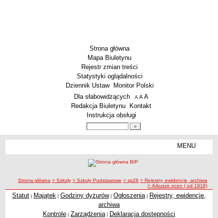
Strona główna
Mapa Biuletynu
Rejestr zmian treści
Statystyki oglądalności
Dziennik Ustaw
Monitor Polski
Menu dodatkowe
Dla słabowidzących
A
powiększ czcionkę
A
standardowy rozmiar czcionki
A
pomniejsz czcionkę
Redakcja Biuletynu
Kontakt
Instrukcja obsługi
Wyszukiwarka artykułów
Szukaj
MENU
Menu
SZKOŁY
Szkoły Podstawowe
ścieżka nawigacji
Strona główna
> Szkoły
> Szkoły Podstawowe
> sp26
> Rejestry, ewidencje, archiwa
Licea
> Arkusze ocen ( od 1918)
Zespoły Szkół
Statut
Majątek
Godziny dyżurów
Ogłoszenia
Rejestry, ewidencje,
|
|
|
|
archiwa
Techniczne Zakłady Naukowe
Kontrole
Zarządzenia
Deklaracja dostępności
|
|
PRZEDSZKOLA