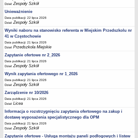
UDOSTĘPNIANIE INFORMACJI PUBLICZNEJ
Zespoły Szkół
Dział:
OCHRONA DANYCH OSOBOWYCH
Unieważnienie
Data publikacji: 22 lipca 2026
Zespoły Szkół
Dział:
Wyniki naboru na stanowisko referenta w Miejskim Przedszkolu nr
41 w Częstochowie
Data publikacji: 21 lipca 2026
Przedszkola Miejskie
Dział:
Zapytanie ofertowe nr 2_2026
Data publikacji: 21 lipca 2026
Zespoły Szkół
Dział:
Wynik zapytania ofertowego nr 1_2026
Data publikacji: 21 lipca 2026
Zespoły Szkół
Dział:
Zarządzenie nr 10/2026
Data publikacji: 21 lipca 2026
Licea
Dział:
Informacja o rozstrzygnięciu zapytania ofertowego na zakup i
dostawę wyposażenia specjalistycznego dla OPM
Data publikacji: 21 lipca 2026
Zespoły Szkół
Dział:
Zapytanie ofertowe - Usługa montażu paneli podłogowych i listew