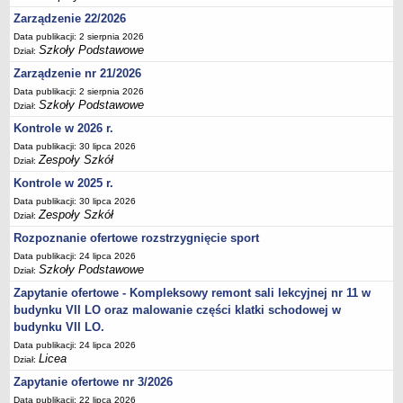
Deklaracja dostępności
Zarządzenie 22/2026
PORADNIE PSYCHOLOGICZNO-PEDAGOGICZNE
Data publikacji: 2 sierpnia 2026
Szkoły Podstawowe
Dział:
Zespół Poradni
Zarządzenie nr 21/2026
BIURO FINANSÓW OŚWIATY
Data publikacji: 2 sierpnia 2026
Dane podstawowe
Szkoły Podstawowe
Dział:
Statut
Kontrole w 2026 r.
Majątek
Data publikacji: 30 lipca 2026
Zespoły Szkół
Dział:
Godziny dyżurów
Kontrole w 2025 r.
Ogłoszenia
Data publikacji: 30 lipca 2026
Zarządzenia
Zespoły Szkół
Dział:
Rejestry, ewidencje, archiwa
Rozpoznanie ofertowe rozstrzygnięcie sport
Data publikacji: 24 lipca 2026
Kontrole
Szkoły Podstawowe
Dział:
PONOWNE WYKORZYSTYWANIE
Zapytanie ofertowe - Kompleksowy remont sali lekcyjnej nr 11 w
Sprawozdania
budynku VII LO oraz malowanie części klatki schodowej w
budynku VII LO.
Deklaracja dostępności
Data publikacji: 24 lipca 2026
DEKLARACJA DOSTĘPNOŚCI
Licea
Dział:
OŚWIADCZENIA MAJĄTKOWE
Zapytanie ofertowe nr 3/2026
PONOWNE WYKORZYSTYWANIE
Data publikacji: 22 lipca 2026