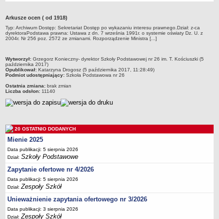
Przedszkola Miejskie
Arkusze ocen ( od 1918)
ARCHIWUM SZKÓŁ I PLACÓWEK
Typ: Archiwum Dostęp: Sekretariat Dostęp po wykazaniu interesu prawnego.Dział: z-ca
Zlikwidowane gimnazja
dyrektoraPodstawa prawna: Ustawa z dn. 7 września 1991r. o systemie oświaty Dz. U. z
2004r. Nr 256 poz. 2572 ze zmianami. Rozporządzenie Ministra [...]
Przekształcone szkoły i placówki
Wielofunkcyjna Placówka
metryczka
Wytworzył:
Grzegorz Konieczny- dyrektor Szkoły Podstawowej nr 26 im. T. Kościuszki (5
października 2017)
SPECJALNE OŚRODKI SZKOLNO-WYCHOWAWCZE
Opublikował:
Katarzyna Drogosz (5 października 2017, 11:28:49)
Podmiot udostępniający:
Szkoła Podstawowa nr 26
Specjalny Ośrodek nr 1
Ostatnia zmiana:
brak zmian
Specjalny Ośrodek nr 5
Liczba odsłon:
11140
BURSA MIEJSKA
Dane podstawowe
Statut
20 OSTATNIO DODANYCH
Majątek
Mienie 2025
Data publikacji: 5 sierpnia 2026
Godziny dyżurów
Szkoły Podstawowe
Dział:
Ogłoszenie
Zapytanie ofertowe nr 4/2026
Zarządzenia
Data publikacji: 5 sierpnia 2026
Zespoły Szkół
Dział:
Kontrole
Unieważnienie zapytania ofertowego nr 3/2026
Rejestry, ewidencje, archiwa
Data publikacji: 3 sierpnia 2026
Sprawozdania
Zespoły Szkół
Dział: