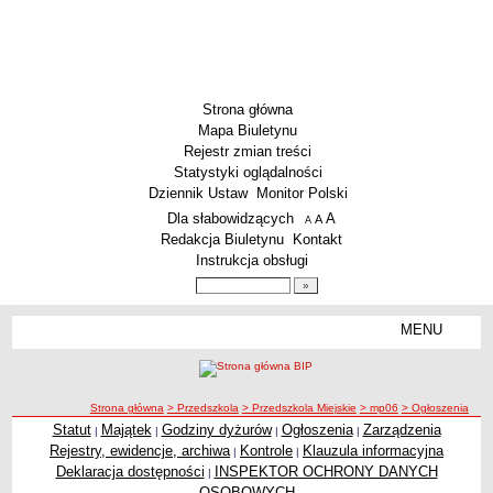
Strona główna
Mapa Biuletynu
Rejestr zmian treści
Statystyki oglądalności
Dziennik Ustaw
Monitor Polski
Menu dodatkowe
Dla słabowidzących
A
powiększ czcionkę
A
standardowy rozmiar czcionki
A
pomniejsz czcionkę
Redakcja Biuletynu
Kontakt
Instrukcja obsługi
Wyszukiwarka artykułów
Szukaj
MENU
Menu
SZKOŁY
Szkoły Podstawowe
ścieżka nawigacji
Strona główna
> Przedszkola
> Przedszkola Miejskie
> mp06
> Ogłoszenia
Licea
Statut
Majątek
Godziny dyżurów
Ogłoszenia
Zarządzenia
|
|
|
|
Ogłoszenia
Zespoły Szkół
Rejestry, ewidencje, archiwa
Kontrole
Klauzula informacyjna
|
|
Techniczne Zakłady Naukowe
Deklaracja dostępności
INSPEKTOR OCHRONY DANYCH
|
OSOBOWYCH
PRZEDSZKOLA