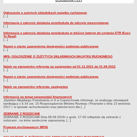
Przedszkola Miejskie
Ogłoszenie o zużytych składnikach majątku ruchomego
ARCHIWUM SZKÓŁ I PLACÓWEK
Ogłoszenia
[...]
Zlikwidowane gimnazja
Informacja o zakresie działania przedszkola do odczytu maszynowego
[...]
Przekształcone szkoły i placówki
Informacja o zakresie działania przedszkola w tekście łatwym do czytania ETR (Easy
Wielofunkcyjna Placówka
To Read)
[...]
SPECJALNE OŚRODKI SZKOLNO-WYCHOWAWCZE
Raport o stanie zapewnienia dostępności podmiotu publicznego
Specjalny Ośrodek nr 1
[...]
MP6- OGŁOSZENIE O ZUŻYTYCH SKŁADNIKACH MAJĄTKU RUCHOMEGO
Specjalny Ośrodek nr 5
[...]
BURSA MIEJSKA
Nabór na stanowisko referenta na zastępstwo od 01.12.2021 do 31.08.2022
[...]
Dane podstawowe
Raport o stanie zapewnienia dostępności podmiotu publicznego
Statut
[...]
Majątek
Nabór na stanowisko referenta- zastępstwo
[...]
Godziny dyżurów
Informacja na temat sprawozdań finansowych
„Dyrektor Miejskiego Przedszkola nr 6 w Częstochowie informuje, że realizując obowiązek
Ogłoszenie
wynikający z § 34 ust. 10 Rozporządzenia Ministra Rozwoju i Finansów z dnia 13 września
2017 r. w sprawie rachunkowości oraz planów kont dla [...]
Zarządzenia
ZEBRANIE Z RODZICAMI
ZEBRANIE Z RODZICAMI Dnia 08.09.2016r o godz. 17.00 odbędzie się zebranie z
Kontrole
rodzicami , na które serdecznie zapraszamy. [...]
Rejestry, ewidencje, archiwa
Program wychowawczy MP06
[...]
Sprawozdania