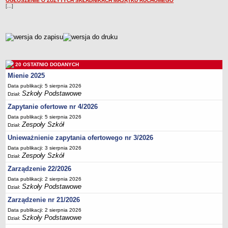
OGŁOSZENIE O ZUŻYTYCH SKŁADNIKACH MAJĄTKU RUCHOMEGO
[...]
Deklaracja dostępności
PORADNIE PSYCHOLOGICZNO-PEDAGOGICZNE
Zespół Poradni
metryczka
BIURO FINANSÓW OŚWIATY
Dane podstawowe
20 OSTATNIO DODANYCH
Statut
Mienie 2025
Majątek
Data publikacji: 5 sierpnia 2026
Godziny dyżurów
Szkoły Podstawowe
Dział:
Zapytanie ofertowe nr 4/2026
Ogłoszenia
Data publikacji: 5 sierpnia 2026
Zarządzenia
Zespoły Szkół
Dział:
Rejestry, ewidencje, archiwa
Unieważnienie zapytania ofertowego nr 3/2026
Kontrole
Data publikacji: 3 sierpnia 2026
Zespoły Szkół
Dział:
PONOWNE WYKORZYSTYWANIE
Zarządzenie 22/2026
Sprawozdania
Data publikacji: 2 sierpnia 2026
Deklaracja dostępności
Szkoły Podstawowe
Dział:
DEKLARACJA DOSTĘPNOŚCI
Zarządzenie nr 21/2026
OŚWIADCZENIA MAJĄTKOWE
Data publikacji: 2 sierpnia 2026
Szkoły Podstawowe
Dział:
PONOWNE WYKORZYSTYWANIE