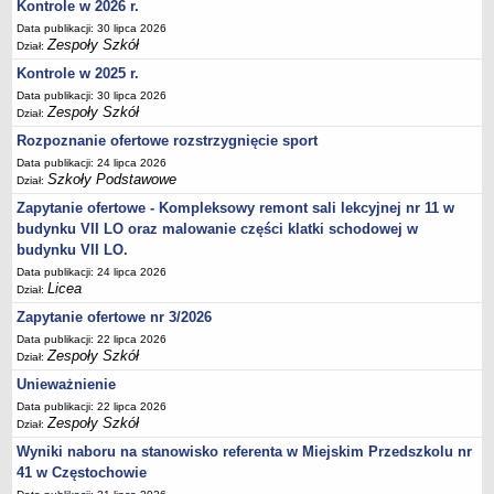
UDOSTĘPNIANIE INFORMACJI PUBLICZNEJ
Kontrole w 2026 r.
OCHRONA DANYCH OSOBOWYCH
Data publikacji: 30 lipca 2026
Zespoły Szkół
Dział:
Kontrole w 2025 r.
Data publikacji: 30 lipca 2026
Zespoły Szkół
Dział:
Rozpoznanie ofertowe rozstrzygnięcie sport
Data publikacji: 24 lipca 2026
Szkoły Podstawowe
Dział:
Zapytanie ofertowe - Kompleksowy remont sali lekcyjnej nr 11 w
budynku VII LO oraz malowanie części klatki schodowej w
budynku VII LO.
Data publikacji: 24 lipca 2026
Licea
Dział:
Zapytanie ofertowe nr 3/2026
Data publikacji: 22 lipca 2026
Zespoły Szkół
Dział:
Unieważnienie
Data publikacji: 22 lipca 2026
Zespoły Szkół
Dział:
Wyniki naboru na stanowisko referenta w Miejskim Przedszkolu nr
41 w Częstochowie