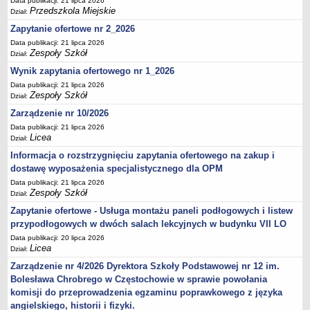
Data publikacji: 21 lipca 2026
Przedszkola Miejskie
Dział:
Zapytanie ofertowe nr 2_2026
Data publikacji: 21 lipca 2026
Zespoły Szkół
Dział:
Wynik zapytania ofertowego nr 1_2026
Data publikacji: 21 lipca 2026
Zespoły Szkół
Dział:
Zarządzenie nr 10/2026
Data publikacji: 21 lipca 2026
Licea
Dział:
Informacja o rozstrzygnięciu zapytania ofertowego na zakup i
dostawę wyposażenia specjalistycznego dla OPM
Data publikacji: 21 lipca 2026
Zespoły Szkół
Dział:
Zapytanie ofertowe - Usługa montażu paneli podłogowych i listew
przypodłogowych w dwóch salach lekcyjnych w budynku VII LO
Data publikacji: 20 lipca 2026
Licea
Dział:
Zarządzenie nr 4/2026 Dyrektora Szkoły Podstawowej nr 12 im.
Bolesława Chrobrego w Częstochowie w sprawie powołania
komisji do przeprowadzenia egzaminu poprawkowego z języka
angielskiego, historii i fizyki.