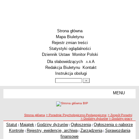
Strona główna
Mapa Biuletynu
Rejestr zmian treści
Statystyki oglądalności
Dziennik Ustaw
Monitor Polski
Menu dodatkowe
Dla słabowidzących
A
powiększ czcionkę
A
standardowy rozmiar czcionki
A
pomniejsz czcionkę
Redakcja Biuletynu
Kontakt
Instrukcja obsługi
Wyszukiwarka artykułów
Szukaj
MENU
Menu
SZKOŁY
Szkoły Podstawowe
ścieżka nawigacji
Strona główna
> Poradnie Psychologiczno-Pedagogiczne
> Zespół Poradni
Licea
> Godziny dyżurów
> Godziny pracy
Zespoły Szkół
Statut
Majątek
Godziny dyżurów
Ogłoszenia
Ogłoszenia o naborze
|
|
|
|
Kontrole
Rejestry, ewidencje, archiwa
Zarządzenia
Sprawozdania
|
|
|
Techniczne Zakłady Naukowe
finansowe
PRZEDSZKOLA