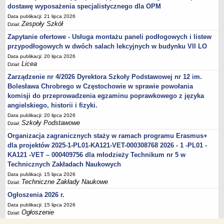
dostawę wyposażenia specjalistycznego dla OPM
Data publikacji: 21 lipca 2026
Zespoły Szkół
Dział:
Zapytanie ofertowe - Usługa montażu paneli podłogowych i listew
przypodłogowych w dwóch salach lekcyjnych w budynku VII LO
Data publikacji: 20 lipca 2026
Licea
Dział:
Zarządzenie nr 4/2026 Dyrektora Szkoły Podstawowej nr 12 im.
Bolesława Chrobrego w Częstochowie w sprawie powołania
komisji do przeprowadzenia egzaminu poprawkowego z języka
angielskiego, historii i fizyki.
Data publikacji: 20 lipca 2026
Szkoły Podstawowe
Dział:
Organizacja zagranicznych staży w ramach programu Erasmus+
dla projektów 2025-1-PL01-KA121-VET-000308768 2026 - 1 -PL01 -
KA121 -VET – 000409756 dla młodzieży Technikum nr 5 w
Technicznych Zakładach Naukowych
Data publikacji: 15 lipca 2026
Techniczne Zakłady Naukowe
Dział:
Ogłoszenia 2026 r.
Data publikacji: 15 lipca 2026
Ogłoszenie
Dział: