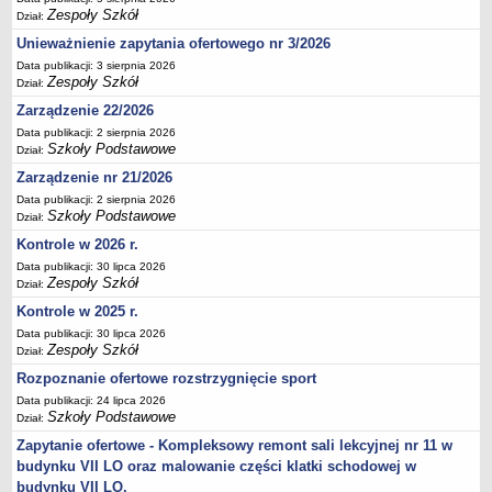
Zespoły Szkół
Dział:
Deklaracja dostępności
Unieważnienie zapytania ofertowego nr 3/2026
PORADNIE PSYCHOLOGICZNO-PEDAGOGICZNE
Zespół Poradni
Data publikacji: 3 sierpnia 2026
Zespoły Szkół
Dział:
BIURO FINANSÓW OŚWIATY
Zarządzenie 22/2026
Dane podstawowe
Data publikacji: 2 sierpnia 2026
Statut
Szkoły Podstawowe
Dział:
Majątek
Zarządzenie nr 21/2026
Godziny dyżurów
Data publikacji: 2 sierpnia 2026
Szkoły Podstawowe
Dział:
Ogłoszenia
Kontrole w 2026 r.
Zarządzenia
Data publikacji: 30 lipca 2026
Zespoły Szkół
Dział:
Rejestry, ewidencje, archiwa
Kontrole w 2025 r.
Kontrole
Data publikacji: 30 lipca 2026
PONOWNE WYKORZYSTYWANIE
Zespoły Szkół
Dział:
Sprawozdania
Rozpoznanie ofertowe rozstrzygnięcie sport
Deklaracja dostępności
Data publikacji: 24 lipca 2026
Szkoły Podstawowe
Dział:
DEKLARACJA DOSTĘPNOŚCI
Zapytanie ofertowe - Kompleksowy remont sali lekcyjnej nr 11 w
OŚWIADCZENIA MAJĄTKOWE
budynku VII LO oraz malowanie części klatki schodowej w
PONOWNE WYKORZYSTYWANIE
budynku VII LO.