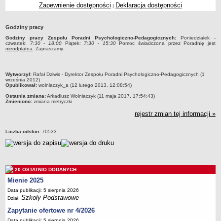
Zapewnienie dostępności
Deklaracja dostępności
|
Przedszkola Miejskie
ARCHIWUM SZKÓŁ I PLACÓWEK
Godziny pracy
Zlikwidowane gimnazja
Godziny pracy Zespołu Poradni Psychologiczno-Pedagogicznych:
Poniedziałek -
czwartek:
7:30 - 18:00
Piątek:
7:30 - 15:30
Pomoc świadczona przez Poradnię jest
Przekształcone szkoły i placówki
nieodpłatna
. Zapraszamy.
Wielofunkcyjna Placówka
SPECJALNE OŚRODKI SZKOLNO-WYCHOWAWCZE
metryczka
Wytworzył:
Rafał Dziwis - Dyrektor Zespołu Poradni Psychologiczno-Pedagogicznych (1
Specjalny Ośrodek nr 1
września 2012)
Opublikował:
wolniaczyk_a (12 lutego 2013, 12:08:54)
Specjalny Ośrodek nr 5
Ostatnia zmiana:
Arkadiusz Wolniaczyk (11 maja 2017, 17:54:43)
Zmieniono:
zmiana metryczki
BURSA MIEJSKA
rejestr zmian tej informacji »
Dane podstawowe
Statut
Liczba odsłon:
70533
Majątek
Godziny dyżurów
Ogłoszenie
20 OSTATNIO DODANYCH
Zarządzenia
Mienie 2025
Kontrole
Data publikacji: 5 sierpnia 2026
Szkoły Podstawowe
Dział:
Rejestry, ewidencje, archiwa
Zapytanie ofertowe nr 4/2026
Sprawozdania
Data publikacji: 5 sierpnia 2026