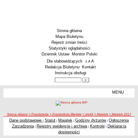
Strona główna
Mapa Biuletynu
Rejestr zmian treści
Statystyki oglądalności
Dziennik Ustaw
Monitor Polski
Menu dodatkowe
Dla słabowidzących
A
powiększ czcionkę
A
standardowy rozmiar czcionki
A
pomniejsz czcionkę
Redakcja Biuletynu
Kontakt
Instrukcja obsługi
Wyszukiwarka artykułów
Szukaj
MENU
Menu
SZKOŁY
Szkoły Podstawowe
ścieżka nawigacji
Strona główna
> Przedszkola
> Przedszkola Miejskie
> mp44
> Majątek
> Majątek 2017
Licea
Dane podstawowe
Statut
Majątek
Godziny dyżurów
Ogłoszenia
|
|
|
|
Zespoły Szkół
Zarządzenia
Rejestry ewidencje i archiwa
Kontrole
Deklaracja
|
|
|
Techniczne Zakłady Naukowe
dostępności
PRZEDSZKOLA