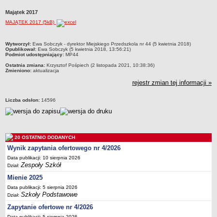
Przedszkola Miejskie
Majątek 2017
ARCHIWUM SZKÓŁ I PLACÓWEK
MAJĄTEK 2017 (5kB)
Zlikwidowane gimnazja
metryczka
Przekształcone szkoły i placówki
Wytworzył:
Ewa Sobczyk - dyrektor Miejskiego Przedszkola nr 44 (5 kwietnia 2018)
Opublikował:
Ewa Sobczyk (5 kwietnia 2018, 13:56:21)
Podmiot udostępniający:
MP44
Wielofunkcyjna Placówka
Ostatnia zmiana:
Krzysztof Pośpiech (2 listopada 2021, 10:38:36)
SPECJALNE OŚRODKI SZKOLNO-WYCHOWAWCZE
Zmieniono:
aktualizacja
Specjalny Ośrodek nr 1
rejestr zmian tej informacji »
Specjalny Ośrodek nr 5
Liczba odsłon:
14596
BURSA MIEJSKA
Dane podstawowe
Statut
Majątek
20 OSTATNIO DODANYCH
Wynik zapytania ofertowego nr 4/2026
Godziny dyżurów
Data publikacji: 10 sierpnia 2026
Ogłoszenie
Zespoły Szkół
Dział:
Zarządzenia
Mienie 2025
Kontrole
Data publikacji: 5 sierpnia 2026
Szkoły Podstawowe
Dział:
Rejestry, ewidencje, archiwa
Zapytanie ofertowe nr 4/2026
Sprawozdania
Data publikacji: 5 sierpnia 2026