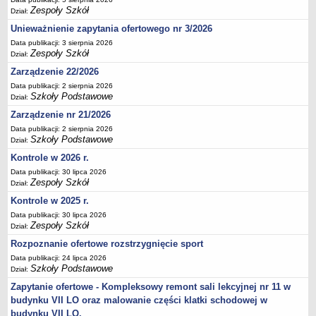
Zespoły Szkół
Deklaracja dostępności
Dział:
Unieważnienie zapytania ofertowego nr 3/2026
PORADNIE PSYCHOLOGICZNO-PEDAGOGICZNE
Zespół Poradni
Data publikacji: 3 sierpnia 2026
Zespoły Szkół
Dział:
BIURO FINANSÓW OŚWIATY
Zarządzenie 22/2026
Dane podstawowe
Data publikacji: 2 sierpnia 2026
Statut
Szkoły Podstawowe
Dział:
Majątek
Zarządzenie nr 21/2026
Godziny dyżurów
Data publikacji: 2 sierpnia 2026
Szkoły Podstawowe
Dział:
Ogłoszenia
Kontrole w 2026 r.
Zarządzenia
Data publikacji: 30 lipca 2026
Zespoły Szkół
Rejestry, ewidencje, archiwa
Dział:
Kontrole w 2025 r.
Kontrole
Data publikacji: 30 lipca 2026
PONOWNE WYKORZYSTYWANIE
Zespoły Szkół
Dział:
Sprawozdania
Rozpoznanie ofertowe rozstrzygnięcie sport
Deklaracja dostępności
Data publikacji: 24 lipca 2026
Szkoły Podstawowe
Dział:
DEKLARACJA DOSTĘPNOŚCI
Zapytanie ofertowe - Kompleksowy remont sali lekcyjnej nr 11 w
OŚWIADCZENIA MAJĄTKOWE
budynku VII LO oraz malowanie części klatki schodowej w
PONOWNE WYKORZYSTYWANIE
budynku VII LO.