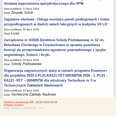
dostawę wyposażenia specjalistycznego dla OPM
Data publikacji: 21 lipca 2026
Zespoły Szkół
Dział:
Zapytanie ofertowe - Usługa montażu paneli podłogowych i listew
przypodłogowych w dwóch salach lekcyjnych w budynku VII LO
Data publikacji: 20 lipca 2026
Licea
Dział:
Zarządzenie nr 4/2026 Dyrektora Szkoły Podstawowej nr 12 im.
Bolesława Chrobrego w Częstochowie w sprawie powołania
komisji do przeprowadzenia egzaminu poprawkowego z języka
angielskiego, historii i fizyki.
Data publikacji: 20 lipca 2026
Szkoły Podstawowe
Dział:
Organizacja zagranicznych staży w ramach programu Erasmus+
dla projektów 2025-1-PL01-KA121-VET-000308768 2026 - 1 -PL01 -
KA121 -VET – 000409756 dla młodzieży Technikum nr 5 w
Technicznych Zakładach Naukowych
Data publikacji: 15 lipca 2026
Techniczne Zakłady Naukowe
Dział:
Ostatnia aktualizacja BIP:
10.08.2026 09:38
Polityka Cookies
CMS i hosting: Logonet Sp. z o.o.