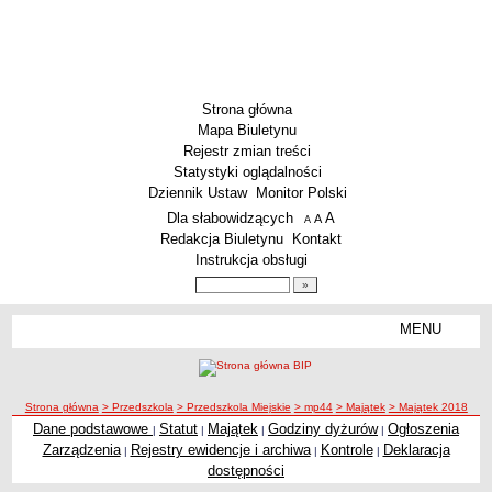
Strona główna
Mapa Biuletynu
Rejestr zmian treści
Statystyki oglądalności
Dziennik Ustaw
Monitor Polski
Menu dodatkowe
Dla słabowidzących
A
powiększ czcionkę
A
standardowy rozmiar czcionki
A
pomniejsz czcionkę
Redakcja Biuletynu
Kontakt
Instrukcja obsługi
Wyszukiwarka artykułów
Szukaj
MENU
Menu
SZKOŁY
Szkoły Podstawowe
ścieżka nawigacji
Strona główna
> Przedszkola
> Przedszkola Miejskie
> mp44
> Majątek
> Majątek 2018
Licea
Dane podstawowe
Statut
Majątek
Godziny dyżurów
Ogłoszenia
|
|
|
|
Zespoły Szkół
Zarządzenia
Rejestry ewidencje i archiwa
Kontrole
Deklaracja
|
|
|
Techniczne Zakłady Naukowe
dostępności
PRZEDSZKOLA