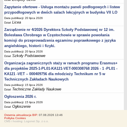
Zapytanie ofertowe - Usługa montażu paneli podłogowych i listew
przypodłogowych w dwóch salach lekcyjnych w budynku VII LO
Data publikacji: 20 lipca 2026
Licea
Dział:
Zarządzenie nr 4/2026 Dyrektora Szkoły Podstawowej nr 12 im.
Bolesława Chrobrego w Częstochowie w sprawie powołania
komisji do przeprowadzenia egzaminu poprawkowego z języka
angielskiego, historii i fizyki.
Data publikacji: 20 lipca 2026
Szkoły Podstawowe
Dział:
Organizacja zagranicznych staży w ramach programu Erasmus+
dla projektów 2025-1-PL01-KA121-VET-000308768 2026 - 1 -PL01 -
KA121 -VET – 000409756 dla młodzieży Technikum nr 5 w
Technicznych Zakładach Naukowych
Data publikacji: 15 lipca 2026
Techniczne Zakłady Naukowe
Dział:
Ogłoszenia 2026 r.
Data publikacji: 15 lipca 2026
Ogłoszenie
Dział:
Ostatnia aktualizacja BIP:
07.08.2026 13:46
Polityka Cookies
CMS i hosting: Logonet Sp. z o.o.