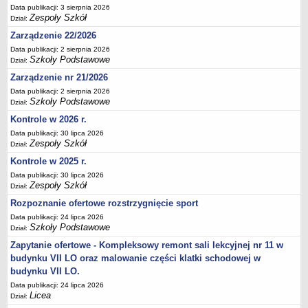
Data publikacji: 3 sierpnia 2026
Deklaracja dostępności
Zespoły Szkół
Dział:
PORADNIE PSYCHOLOGICZNO-PEDAGOGICZNE
Zarządzenie 22/2026
Zespół Poradni
Data publikacji: 2 sierpnia 2026
BIURO FINANSÓW OŚWIATY
Szkoły Podstawowe
Dział:
Dane podstawowe
Zarządzenie nr 21/2026
Statut
Data publikacji: 2 sierpnia 2026
Szkoły Podstawowe
Dział:
Majątek
Kontrole w 2026 r.
Godziny dyżurów
Data publikacji: 30 lipca 2026
Zespoły Szkół
Ogłoszenia
Dział:
Kontrole w 2025 r.
Zarządzenia
Data publikacji: 30 lipca 2026
Rejestry, ewidencje, archiwa
Zespoły Szkół
Dział:
Kontrole
Rozpoznanie ofertowe rozstrzygnięcie sport
PONOWNE WYKORZYSTYWANIE
Data publikacji: 24 lipca 2026
Szkoły Podstawowe
Dział:
Sprawozdania
Zapytanie ofertowe - Kompleksowy remont sali lekcyjnej nr 11 w
Deklaracja dostępności
budynku VII LO oraz malowanie części klatki schodowej w
DEKLARACJA DOSTĘPNOŚCI
budynku VII LO.
OŚWIADCZENIA MAJĄTKOWE
Data publikacji: 24 lipca 2026
Licea
PONOWNE WYKORZYSTYWANIE
Dział: