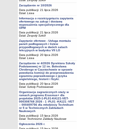
Dział:
Zespoły Szkół
Zarządzenie nr 10/2026
Data publikacji: 21 lipca 2026
Dział:
Licea
Informacja o rozstrzygnięciu zapytania
ofertowego na zakup i dostawę
wyposażenia specjalistycznego dla
OPM
Data publikacji: 21 lipca 2026
Dział:
Zespoły Szkół
Zapytanie ofertowe - Usługa montażu
paneli podłogowych i listew
przypodłogowych w dwóch salach
lekcyjnych w budynku VII LO
Data publikacji: 20 lipca 2026
Dział:
Licea
Zarządzenie nr 4/2026 Dyrektora Szkoły
Podstawowej nr 12 im. Bolesława
Chrobrego w Częstochowie w sprawie
powołania komisji do przeprowadzenia
egzaminu poprawkowego z języka
angielskiego, historii i fizyki.
Data publikacji: 20 lipca 2026
Dział:
Szkoły Podstawowe
Organizacja zagranicznych staży w
ramach programu Erasmus+ dla
projektów 2025-1-PL01-KA121-VET-
000308768 2026 - 1 -PL01 -KA121 -VET
– 000409756 dla młodzieży Technikum
nr 5 w Technicznych Zakładach
Naukowych
Data publikacji: 15 lipca 2026
Dział:
Techniczne Zakłady Naukowe
Ogłoszenia 2026 r.
Data publikacji: 15 lipca 2026