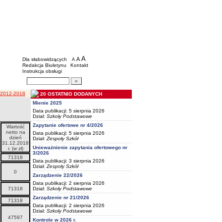
BIP - Oświata Częstochowa
Menu dodatkowe
A
powiększ czcionkę
A
standardowy rozmiar czcionki
Dla słabowidzących
A
pomniejsz czcionkę
Redakcja Biuletynu
Kontakt
Instrukcja obsługi
Wyszukiwarka artykułów
Szukaj
h 2012-2018
20 OSTATNIO DODANYCH
Mienie 2025
Data publikacji: 5 sierpnia 2026
Dział:
Szkoły Podstawowe
Zapytanie ofertowe nr 4/2026
Wartość
Wartość
Wartość
netto na
netto na
netto na
Data publikacji: 5 sierpnia 2026
dzień
dzień
dzień
Dział:
Zespoły Szkół
31.12.2018
31.12.2019
31.12.2020
Unieważnienie zapytania ofertowego nr
r. (w zł)
r. (w zł)
r. (w zł)
3/2026
71318
48031
28816
Data publikacji: 3 sierpnia 2026
Dział:
Zespoły Szkół
0
0
0
Zarządzenie 22/2026
Data publikacji: 2 sierpnia 2026
Dział:
Szkoły Podstawowe
71318
48031
28816
Zarządzenie nr 21/2026
71318
48031
28816
Data publikacji: 2 sierpnia 2026
Dział:
Szkoły Podstawowe
47597
31112
17357
Kontrole w 2026 r.