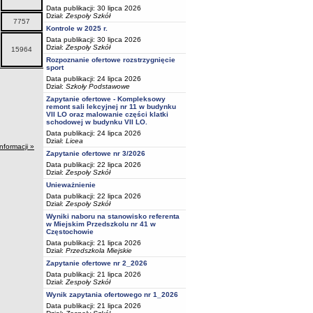
Data publikacji: 30 lipca 2026
Dział:
Zespoły Szkół
7757
5641
3526
Kontrole w 2025 r.
Data publikacji: 30 lipca 2026
Dział:
Zespoły Szkół
15964
11278
7933
Rozpoznanie ofertowe rozstrzygnięcie
sport
Data publikacji: 24 lipca 2026
Dział:
Szkoły Podstawowe
Zapytanie ofertowe - Kompleksowy
remont sali lekcyjnej nr 11 w budynku
VII LO oraz malowanie części klatki
schodowej w budynku VII LO.
Data publikacji: 24 lipca 2026
Dział:
Licea
informacji »
Zapytanie ofertowe nr 3/2026
Data publikacji: 22 lipca 2026
Dział:
Zespoły Szkół
Unieważnienie
Data publikacji: 22 lipca 2026
Dział:
Zespoły Szkół
Wyniki naboru na stanowisko referenta
w Miejskim Przedszkolu nr 41 w
Częstochowie
Data publikacji: 21 lipca 2026
Dział:
Przedszkola Miejskie
Zapytanie ofertowe nr 2_2026
Data publikacji: 21 lipca 2026
Dział:
Zespoły Szkół
Wynik zapytania ofertowego nr 1_2026
Data publikacji: 21 lipca 2026