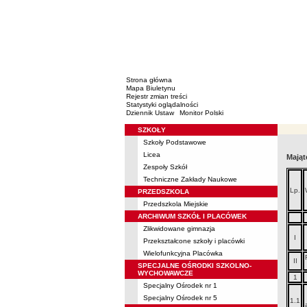
Strona główna
Mapa Biuletynu
Rejestr zmian treści
Statystyki oglądalności
Dziennik Ustaw
Monitor Polski
SZKOŁY
Menu
Szkoły Podstawowe
Licea
Mająt
Zespoły Szkół
Techniczne Zakłady Naukowe
Lp.
PRZEDSZKOLA
Przedszkola Miejskie
ARCHIWUM SZKÓŁ I PLACÓWEK
Zlikwidowane gimnazja
I
Przekształcone szkoły i placówki
Wielofunkcyjna Placówka
II
SPECJALNE OŚRODKI SZKOLNO-
WYCHOWAWCZE
1
Specjalny Ośrodek nr 1
Specjalny Ośrodek nr 5
1.1