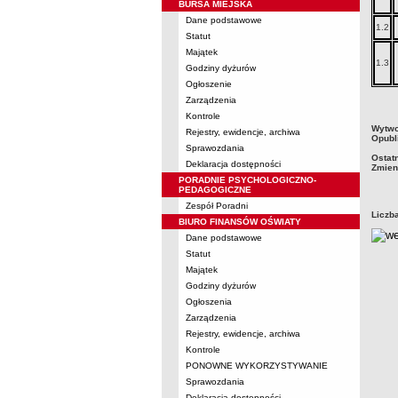
BURSA MIEJSKA
Dane podstawowe
1.2
Statut
Majątek
1.3
Godziny dyżurów
Ogłoszenie
Zarządzenia
Kontrole
metry
Wytwo
Rejestry, ewidencje, archiwa
Opubl
Sprawozdania
Ostat
Deklaracja dostępności
Zmien
PORADNIE PSYCHOLOGICZNO-
PEDAGOGICZNE
Zespół Poradni
Liczb
BIURO FINANSÓW OŚWIATY
Dane podstawowe
Statut
Majątek
Godziny dyżurów
Ogłoszenia
Zarządzenia
Rejestry, ewidencje, archiwa
Kontrole
PONOWNE WYKORZYSTYWANIE
Sprawozdania
Deklaracja dostępności