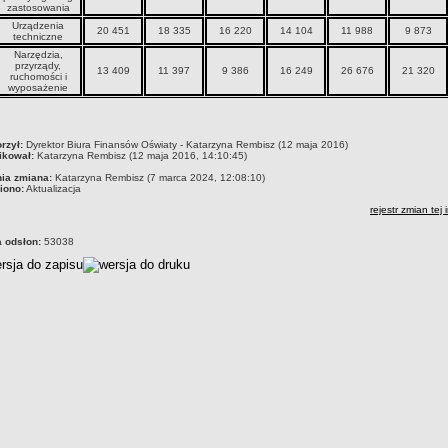
zastosowania
Urządzenia
20 451
18 335
16 220
14 104
11 988
9 873
techniczne
Narzędzia,
przyrządy,
13 409
11 397
9 386
16 249
26 676
21 320
ruchomości i
wyposażenie
czka
rzył:
Dyrektor Biura Finansów Oświaty - Katarzyna Rembisz (12 maja 2016)
ikował:
Katarzyna Rembisz (12 maja 2016, 14:10:45)
nia zmiana:
Katarzyna Rembisz (7 marca 2024, 12:08:10)
iono:
Aktualizacja
rejestr zmian tej 
a odsłon:
53038