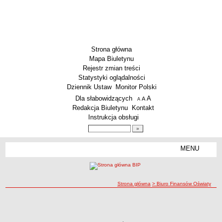
Strona główna
Mapa Biuletynu
Rejestr zmian treści
Statystyki oglądalności
Dziennik Ustaw
Monitor Polski
Menu dodatkowe
Dla słabowidzących
A
powiększ czcionkę
A
standardowy rozmiar czcionki
A
pomniejsz czcionkę
Redakcja Biuletynu
Kontakt
Instrukcja obsługi
Wyszukiwarka artykułów
Szukaj
MENU
Menu
SZKOŁY
Szkoły Podstawowe
ścieżka nawigacji
Strona główna
> Biuro Finansów Oświaty
Licea
Zespoły Szkół
Biuro Finansów Oświaty
Biuro Finansów Oświaty
Techniczne Zakłady Naukowe
PRZEDSZKOLA