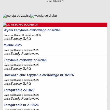
Brak artykułów
Przedszkola Miejskie
ARCHIWUM SZKÓŁ I PLACÓWEK
metryczka
Zlikwidowane gimnazja
Przekształcone szkoły i placówki
20 OSTATNIO DODANYCH
Wielofunkcyjna Placówka
Wynik zapytania ofertowego nr 4/2026
SPECJALNE OŚRODKI SZKOLNO-WYCHOWAWCZE
Data publikacji: 10 sierpnia 2026
Zespoły Szkół
Dział:
Specjalny Ośrodek nr 1
Mienie 2025
Specjalny Ośrodek nr 5
Data publikacji: 5 sierpnia 2026
BURSA MIEJSKA
Szkoły Podstawowe
Dział:
Dane podstawowe
Zapytanie ofertowe nr 4/2026
Statut
Data publikacji: 5 sierpnia 2026
Zespoły Szkół
Dział:
Majątek
Unieważnienie zapytania ofertowego nr 3/2026
Godziny dyżurów
Data publikacji: 3 sierpnia 2026
Ogłoszenie
Zespoły Szkół
Dział:
Zarządzenia
Zarządzenie 22/2026
Kontrole
Data publikacji: 2 sierpnia 2026
Szkoły Podstawowe
Dział:
Rejestry, ewidencje, archiwa
Zarządzenie nr 21/2026
Sprawozdania
Data publikacji: 2 sierpnia 2026