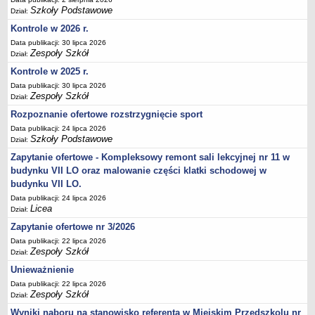
Szkoły Podstawowe
Dział:
Deklaracja dostępności
Kontrole w 2026 r.
PORADNIE PSYCHOLOGICZNO-PEDAGOGICZNE
Zespół Poradni
Data publikacji: 30 lipca 2026
Zespoły Szkół
Dział:
BIURO FINANSÓW OŚWIATY
Kontrole w 2025 r.
Dane podstawowe
Data publikacji: 30 lipca 2026
Statut
Zespoły Szkół
Dział:
Majątek
Rozpoznanie ofertowe rozstrzygnięcie sport
Godziny dyżurów
Data publikacji: 24 lipca 2026
Szkoły Podstawowe
Dział:
Ogłoszenia
Zapytanie ofertowe - Kompleksowy remont sali lekcyjnej nr 11 w
Zarządzenia
budynku VII LO oraz malowanie części klatki schodowej w
budynku VII LO.
Rejestry, ewidencje, archiwa
Data publikacji: 24 lipca 2026
Kontrole
Licea
Dział:
PONOWNE WYKORZYSTYWANIE
Zapytanie ofertowe nr 3/2026
Sprawozdania
Data publikacji: 22 lipca 2026
Zespoły Szkół
Dział:
Deklaracja dostępności
Unieważnienie
DEKLARACJA DOSTĘPNOŚCI
Data publikacji: 22 lipca 2026
OŚWIADCZENIA MAJĄTKOWE
Zespoły Szkół
Dział:
PONOWNE WYKORZYSTYWANIE
Wyniki naboru na stanowisko referenta w Miejskim Przedszkolu nr