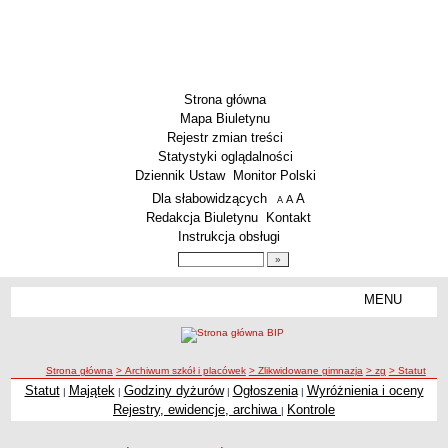
Strona główna
Mapa Biuletynu
Rejestr zmian treści
Statystyki oglądalności
Dziennik Ustaw
Monitor Polski
Menu dodatkowe
Dla słabowidzących
A
powiększ czcionkę
A
standardowy rozmiar czcionki
A
pomniejsz czcionkę
Redakcja Biuletynu
Kontakt
Instrukcja obsługi
Wyszukiwarka artykułów
Szukaj
MENU
Menu
SZKOŁY
Szkoły Podstawowe
ścieżka nawigacji
Strona główna
> Archiwum szkół i placówek
> Zlikwidowane gimnazja
> zg
> Statut
Licea
Statut
Majątek
Godziny dyżurów
Ogłoszenia
Wyróżnienia i oceny
|
|
|
|
Statut
Zespoły Szkół
Rejestry, ewidencje, archiwa
Kontrole
|
Techniczne Zakłady Naukowe
PRZEDSZKOLA