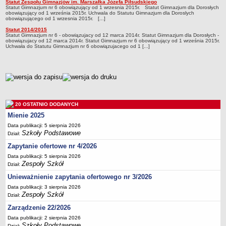
Statut Zespołu Gimnazjów im. Marszałka Józefa Piłsudskiego
Statut
Statut Gimnazjum nr 6 obowiązujący od 1 wrzesnia 2015r. Statut Gimnazjum dla Dorosłych
Przedszkola Miejskie
obowiązujący od 1 września 2015r. Uchwala do Statutu Gimnazjum dla Doroslych
obowiązującego od 1 wrzesnia 2015r. [...]
ARCHIWUM SZKÓŁ I PLACÓWEK
Statut 2014/2015
Zlikwidowane gimnazja
Statut Gimnazjum nr 6 - obowiązujacy od 12 marca 2014r. Statut Gimnazjum dla Dorosłych -
obowiązujacy od 12 marca 2014r. Statut Gimnazjum nr 6 obowiązujący od 1 września 2015r.
Przekształcone szkoły i placówki
Uchwała do Statutu Gimnazjum nr 6 obowiązujacego od 1 [...]
Wielofunkcyjna Placówka
SPECJALNE OŚRODKI SZKOLNO-WYCHOWAWCZE
metryczka
Specjalny Ośrodek nr 1
Specjalny Ośrodek nr 5
20 OSTATNIO DODANYCH
BURSA MIEJSKA
Mienie 2025
Dane podstawowe
Data publikacji: 5 sierpnia 2026
Statut
Szkoły Podstawowe
Dział:
Majątek
Zapytanie ofertowe nr 4/2026
Godziny dyżurów
Data publikacji: 5 sierpnia 2026
Zespoły Szkół
Dział:
Ogłoszenie
Unieważnienie zapytania ofertowego nr 3/2026
Zarządzenia
Data publikacji: 3 sierpnia 2026
Zespoły Szkół
Kontrole
Dział:
Zarządzenie 22/2026
Rejestry, ewidencje, archiwa
Data publikacji: 2 sierpnia 2026
Sprawozdania
Szkoły Podstawowe
Dział: