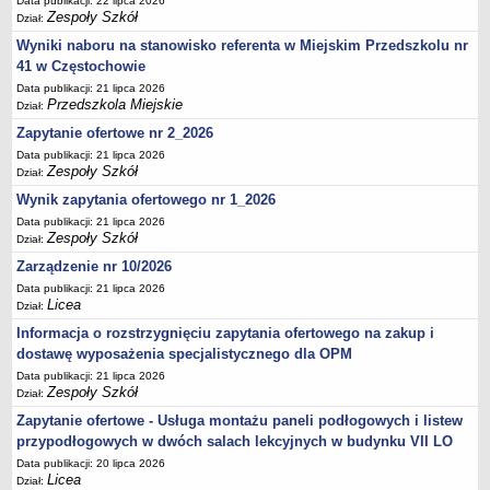
Data publikacji: 22 lipca 2026
UDOSTĘPNIANIE INFORMACJI PUBLICZNEJ
Zespoły Szkół
Dział:
OCHRONA DANYCH OSOBOWYCH
Wyniki naboru na stanowisko referenta w Miejskim Przedszkolu nr
41 w Częstochowie
Data publikacji: 21 lipca 2026
Przedszkola Miejskie
Dział:
Zapytanie ofertowe nr 2_2026
Data publikacji: 21 lipca 2026
Zespoły Szkół
Dział:
Wynik zapytania ofertowego nr 1_2026
Data publikacji: 21 lipca 2026
Zespoły Szkół
Dział:
Zarządzenie nr 10/2026
Data publikacji: 21 lipca 2026
Licea
Dział:
Informacja o rozstrzygnięciu zapytania ofertowego na zakup i
dostawę wyposażenia specjalistycznego dla OPM
Data publikacji: 21 lipca 2026
Zespoły Szkół
Dział:
Zapytanie ofertowe - Usługa montażu paneli podłogowych i listew
przypodłogowych w dwóch salach lekcyjnych w budynku VII LO
Data publikacji: 20 lipca 2026
Licea
Dział: