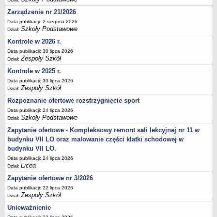
Deklaracja dostępności
Zarządzenie nr 21/2026
PORADNIE PSYCHOLOGICZNO-PEDAGOGICZNE
Data publikacji: 2 sierpnia 2026
Szkoły Podstawowe
Zespół Poradni
Dział:
Kontrole w 2026 r.
BIURO FINANSÓW OŚWIATY
Dane podstawowe
Data publikacji: 30 lipca 2026
Zespoły Szkół
Dział:
Statut
Kontrole w 2025 r.
Majątek
Data publikacji: 30 lipca 2026
Zespoły Szkół
Godziny dyżurów
Dział:
Rozpoznanie ofertowe rozstrzygnięcie sport
Ogłoszenia
Data publikacji: 24 lipca 2026
Zarządzenia
Szkoły Podstawowe
Dział:
Rejestry, ewidencje, archiwa
Zapytanie ofertowe - Kompleksowy remont sali lekcyjnej nr 11 w
budynku VII LO oraz malowanie części klatki schodowej w
Kontrole
budynku VII LO.
PONOWNE WYKORZYSTYWANIE
Data publikacji: 24 lipca 2026
Sprawozdania
Licea
Dział:
Deklaracja dostępności
Zapytanie ofertowe nr 3/2026
Data publikacji: 22 lipca 2026
DEKLARACJA DOSTĘPNOŚCI
Zespoły Szkół
Dział:
OŚWIADCZENIA MAJĄTKOWE
Unieważnienie
PONOWNE WYKORZYSTYWANIE