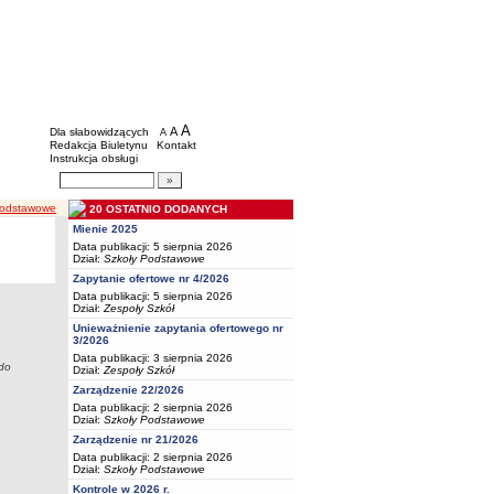
BIP - Oświata Częstochowa
Menu dodatkowe
A
powiększ czcionkę
A
standardowy rozmiar czcionki
Dla słabowidzących
A
pomniejsz czcionkę
Redakcja Biuletynu
Kontakt
Instrukcja obsługi
Wyszukiwarka artykułów
Szukaj
podstawowe
20 OSTATNIO DODANYCH
Mienie 2025
Data publikacji: 5 sierpnia 2026
Dział:
Szkoły Podstawowe
Zapytanie ofertowe nr 4/2026
Data publikacji: 5 sierpnia 2026
Dział:
Zespoły Szkół
Unieważnienie zapytania ofertowego nr
3/2026
Data publikacji: 3 sierpnia 2026
 do
Dział:
Zespoły Szkół
Zarządzenie 22/2026
Data publikacji: 2 sierpnia 2026
Dział:
Szkoły Podstawowe
Zarządzenie nr 21/2026
Data publikacji: 2 sierpnia 2026
Dział:
Szkoły Podstawowe
Kontrole w 2026 r.