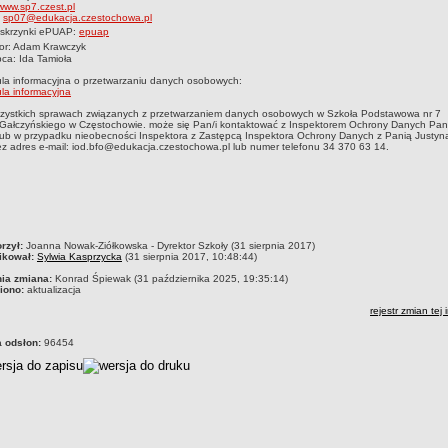
www.sp7.czest.pl
:
sp07@edukacja.czestochowa.pl
 skrzynki ePUAP:
epuap
tor: Adam Krawczyk
ca: Ida Tamioła
la informacyjna o przetwarzaniu danych osobowych:
la informacyjna
zystkich sprawach związanych z przetwarzaniem danych osobowych w Szkoła Podstawowa nr 7
.Gałczyńskiego w Częstochowie. może się Pan/i kontaktować z Inspektorem Ochrony Danych Pan
lub w przypadku nieobecności Inspektora z Zastępcą Inspektora Ochrony Danych z Panią Justyn
z adres e-mail: iod.bfo@edukacja.czestochowa.pl lub numer telefonu 34 370 63 14.
czka
rzył:
Joanna Nowak-Ziółkowska - Dyrektor Szkoły (31 sierpnia 2017)
ikował:
Sylwia Kasprzycka
(31 sierpnia 2017, 10:48:44)
nia zmiana:
Konrad Śpiewak (31 października 2025, 19:35:14)
iono:
aktualizacja
rejestr zmian tej 
a odsłon:
96454