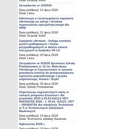
Dział:
Zespoły Szkół
Zarządzenie nr 10/2026
Data publikacji: 21 lipca 2026
Dział:
Licea
Informacja o rozstrzygnięciu zapytania
ofertowego na zakup i dostawę
wyposażenia specjalistycznego dla
OPM
Data publikacji: 21 lipca 2026
Dział:
Zespoły Szkół
Zapytanie ofertowe - Usługa montażu
paneli podłogowych i listew
przypodłogowych w dwóch salach
lekcyjnych w budynku VII LO
Data publikacji: 20 lipca 2026
Dział:
Licea
Zarządzenie nr 4/2026 Dyrektora Szkoły
Podstawowej nr 12 im. Bolesława
Chrobrego w Częstochowie w sprawie
powołania komisji do przeprowadzenia
egzaminu poprawkowego z języka
angielskiego, historii i fizyki.
Data publikacji: 20 lipca 2026
Dział:
Szkoły Podstawowe
Organizacja zagranicznych staży w
ramach programu Erasmus+ dla
projektów 2025-1-PL01-KA121-VET-
000308768 2026 - 1 -PL01 -KA121 -VET
– 000409756 dla młodzieży Technikum
nr 5 w Technicznych Zakładach
Naukowych
Data publikacji: 15 lipca 2026
Dział:
Techniczne Zakłady Naukowe
Ogłoszenia 2026 r.
Data publikacji: 15 lipca 2026