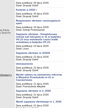
Data publikacji: 30 lipca 2026
Dział:
Zespoły Szkół
Kontrole w 2025 r.
Data publikacji: 30 lipca 2026
Dział:
Zespoły Szkół
Rozpoznanie ofertowe rozstrzygnięcie
sport
Data publikacji: 24 lipca 2026
Dział:
Szkoły Podstawowe
ią Edytą
ą Sprycha
Zapytanie ofertowe - Kompleksowy
remont sali lekcyjnej nr 11 w budynku
VII LO oraz malowanie części klatki
schodowej w budynku VII LO.
Data publikacji: 24 lipca 2026
Dział:
Licea
Zapytanie ofertowe nr 3/2026
Data publikacji: 22 lipca 2026
Dział:
Zespoły Szkół
Unieważnienie
Data publikacji: 22 lipca 2026
Dział:
Zespoły Szkół
Wyniki naboru na stanowisko referenta
informacji »
w Miejskim Przedszkolu nr 41 w
Częstochowie
Data publikacji: 21 lipca 2026
Dział:
Przedszkola Miejskie
Zapytanie ofertowe nr 2_2026
Data publikacji: 21 lipca 2026
Dział:
Zespoły Szkół
Wynik zapytania ofertowego nr 1_2026
Data publikacji: 21 lipca 2026