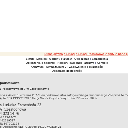
ścieżka nawigacji
Strona główna
> Szkoły
> Szkoły Podstawowe
> sp07
> Dane 
Statut
|
Majątek
|
Godziny dyżurów
|
Ogłoszenia
|
Zarządzenia
Ogłoszenia o naborze
|
Rejestry, ewidencje, archiwa
|
Kontrole
Archiwum - Gimnazjum nr 7
|
Zapewnienie dostępności
Deklaracja dostępności
 podstawowe
a Podstawowa nr 7 w Częstochowie
ona z dniem 1 września 2017r. na podstawie Aktu założycielskiego stanowiącego Załącznik Nr 3
ły Nr 533.XXXVIII.2017 Rady Miasta Częstochowy z dnia 27 marca 2017r.
dra Ludwika Zamenhofa 23
07 Częstochowa
4 323-14-76
34 323-14-76
9492219587
N: 367992158
 e-Doręczenia AE: PL-29865-16179-WGIGR-21