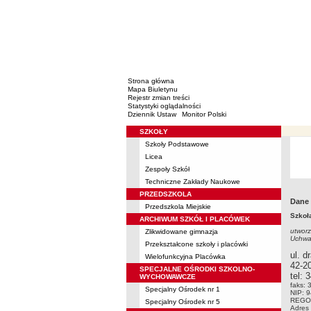
Strona główna
Mapa Biuletynu
Rejestr zmian treści
Statystyki oglądalności
Dziennik Ustaw
Monitor Polski
SZKOŁY
Menu
Szkoły Podstawowe
Licea
Zespoły Szkół
Techniczne Zakłady Naukowe
PRZEDSZKOLA
Dane
Przedszkola Miejskie
Szkoł
ARCHIWUM SZKÓŁ I PLACÓWEK
utworz
Zlikwidowane gimnazja
Uchwa
Przekształcone szkoły i placówki
ul. 
Wielofunkcyjna Placówka
42-2
SPECJALNE OŚRODKI SZKOLNO-
tel:
3
WYCHOWAWCZE
faks: 
Specjalny Ośrodek nr 1
NIP: 
REGO
Specjalny Ośrodek nr 5
Adres