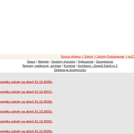
ścieżka nawigacji
Strona główna
> Szkoły
> Szkoły Podstawowe
> sp1
Statut
|
Majątek
|
Godziny dyżurów
|
Ogłoszenia
|
Zarządzenia
Rejestry, ewidencje, archiwa
|
Kontrole
|
Archiwum - Zespół Szkół nr 2
Deklaracja dostępności
majątku szkoły na dzień 31.12.2025r.
ek
majątku szkoły na dzień 31.12.2017r.
majątku szkoły na dzień 31.12.2018r.
majątku szkoły na dzień 31.12.2021r.
majątku szkoły na dzień 31.12.2022r.
majątku szkoły na dzień 31.12.2023r.