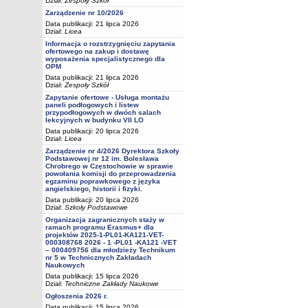
Dział:
Zespoły Szkół
Zarządzenie nr 10/2026
Data publikacji: 21 lipca 2026
Dział:
Licea
Informacja o rozstrzygnięciu zapytania
ofertowego na zakup i dostawę
wyposażenia specjalistycznego dla
OPM
Data publikacji: 21 lipca 2026
Dział:
Zespoły Szkół
Zapytanie ofertowe - Usługa montażu
paneli podłogowych i listew
przypodłogowych w dwóch salach
lekcyjnych w budynku VII LO
Data publikacji: 20 lipca 2026
Dział:
Licea
Zarządzenie nr 4/2026 Dyrektora Szkoły
Podstawowej nr 12 im. Bolesława
Chrobrego w Częstochowie w sprawie
powołania komisji do przeprowadzenia
egzaminu poprawkowego z języka
angielskiego, historii i fizyki.
Data publikacji: 20 lipca 2026
Dział:
Szkoły Podstawowe
Organizacja zagranicznych staży w
ramach programu Erasmus+ dla
projektów 2025-1-PL01-KA121-VET-
000308768 2026 - 1 -PL01 -KA121 -VET
– 000409756 dla młodzieży Technikum
nr 5 w Technicznych Zakładach
Naukowych
Data publikacji: 15 lipca 2026
Dział:
Techniczne Zakłady Naukowe
Ogłoszenia 2026 r.
Data publikacji: 15 lipca 2026