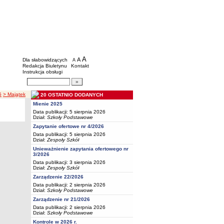
BIP - Oświata Częstochowa
Menu dodatkowe
A
powiększ czcionkę
A
standardowy rozmiar czcionki
Dla słabowidzących
A
pomniejsz czcionkę
Redakcja Biuletynu
Kontakt
Instrukcja obsługi
Wyszukiwarka artykułów
Szukaj
5
> Majątek
20 OSTATNIO DODANYCH
Mienie 2025
Data publikacji: 5 sierpnia 2026
Dział:
Szkoły Podstawowe
Zapytanie ofertowe nr 4/2026
Data publikacji: 5 sierpnia 2026
Dział:
Zespoły Szkół
Unieważnienie zapytania ofertowego nr
3/2026
Data publikacji: 3 sierpnia 2026
Dział:
Zespoły Szkół
Zarządzenie 22/2026
Data publikacji: 2 sierpnia 2026
Dział:
Szkoły Podstawowe
Zarządzenie nr 21/2026
Data publikacji: 2 sierpnia 2026
Dział:
Szkoły Podstawowe
Kontrole w 2026 r.