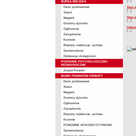
[...]
BURSA MIEJSKA
Dane podstawowe
Stan 
[...]
Statut
Stan 
Majątek
[...]
Godziny dyżurów
Infor
Ogłoszenie
[...]
Zarządzenia
Kontrole
Rejestry, ewidencje, archiwa
metry
Sprawozdania
Deklaracja dostępności
PORADNIE PSYCHOLOGICZNO-
PEDAGOGICZNE
Zespół Poradni
BIURO FINANSÓW OŚWIATY
Dane podstawowe
Statut
Majątek
Godziny dyżurów
Ogłoszenia
Zarządzenia
Rejestry, ewidencje, archiwa
Kontrole
PONOWNE WYKORZYSTYWANIE
Sprawozdania
Deklaracja dostępności