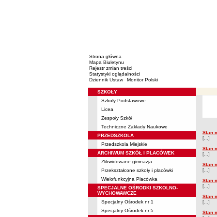
Strona główna
Mapa Biuletynu
Rejestr zmian treści
Statystyki oglądalności
Dziennik Ustaw
Monitor Polski
SZKOŁY
Menu
Szkoły Podstawowe
Majątek
Licea
Zespoły Szkół
Techniczne Zakłady Naukowe
Stan 
Mająt
PRZEDSZKOLA
[...]
Przedszkola Miejskie
Stan 
ARCHIWUM SZKÓŁ I PLACÓWEK
[...]
Zlikwidowane gimnazja
Stan 
[...]
Przekształcone szkoły i placówki
Wielofunkcyjna Placówka
Stan 
[...]
SPECJALNE OŚRODKI SZKOLNO-
WYCHOWAWCZE
Stan 
Specjalny Ośrodek nr 1
[...]
Specjalny Ośrodek nr 5
Stan 