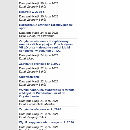
Data publikacji: 30 lipca 2026
Dział:
Zespoły Szkół
Kontrole w 2025 r.
Data publikacji: 30 lipca 2026
Dział:
Zespoły Szkół
Rozpoznanie ofertowe rozstrzygnięcie
sport
Data publikacji: 24 lipca 2026
Dział:
Szkoły Podstawowe
Zapytanie ofertowe - Kompleksowy
remont sali lekcyjnej nr 11 w budynku
VII LO oraz malowanie części klatki
schodowej w budynku VII LO.
Data publikacji: 24 lipca 2026
Dział:
Licea
Zapytanie ofertowe nr 3/2026
Data publikacji: 22 lipca 2026
Dział:
Zespoły Szkół
Unieważnienie
Data publikacji: 22 lipca 2026
Dział:
Zespoły Szkół
Wyniki naboru na stanowisko referenta
w Miejskim Przedszkolu nr 41 w
Częstochowie
Data publikacji: 21 lipca 2026
Dział:
Przedszkola Miejskie
Zapytanie ofertowe nr 2_2026
Data publikacji: 21 lipca 2026
Dział:
Zespoły Szkół
Wynik zapytania ofertowego nr 1_2026
Data publikacji: 21 lipca 2026