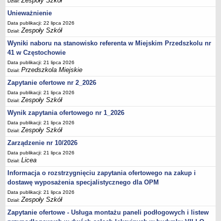
Zespoły Szkół
Dział:
UDOSTĘPNIANIE INFORMACJI PUBLICZNEJ
OCHRONA DANYCH OSOBOWYCH
Unieważnienie
Data publikacji: 22 lipca 2026
Zespoły Szkół
Dział:
Wyniki naboru na stanowisko referenta w Miejskim Przedszkolu nr
41 w Częstochowie
Data publikacji: 21 lipca 2026
Przedszkola Miejskie
Dział:
Zapytanie ofertowe nr 2_2026
Data publikacji: 21 lipca 2026
Zespoły Szkół
Dział:
Wynik zapytania ofertowego nr 1_2026
Data publikacji: 21 lipca 2026
Zespoły Szkół
Dział:
Zarządzenie nr 10/2026
Data publikacji: 21 lipca 2026
Licea
Dział:
Informacja o rozstrzygnięciu zapytania ofertowego na zakup i
dostawę wyposażenia specjalistycznego dla OPM
Data publikacji: 21 lipca 2026
Zespoły Szkół
Dział:
Zapytanie ofertowe - Usługa montażu paneli podłogowych i listew