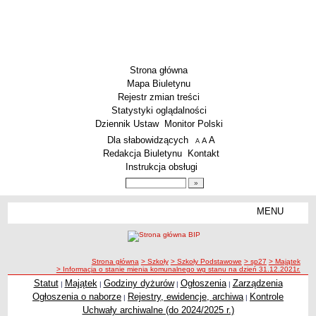
Strona główna
Mapa Biuletynu
Rejestr zmian treści
Statystyki oglądalności
Dziennik Ustaw
Monitor Polski
Menu dodatkowe
Dla słabowidzących
A
powiększ czcionkę
A
standardowy rozmiar czcionki
A
pomniejsz czcionkę
Redakcja Biuletynu
Kontakt
Instrukcja obsługi
Wyszukiwarka artykułów
Szukaj
MENU
Menu
SZKOŁY
Szkoły Podstawowe
ścieżka nawigacji
Strona główna
> Szkoły
> Szkoły Podstawowe
> sp27
> Majątek
Licea
> Informacja o stanie mienia komunalnego wg stanu na dzień 31.12.2021r.
Zespoły Szkół
Statut
Majątek
Godziny dyżurów
Ogłoszenia
Zarządzenia
|
|
|
|
Ogłoszenia o naborze
Rejestry, ewidencje, archiwa
Kontrole
|
|
Techniczne Zakłady Naukowe
Uchwały archiwalne (do 2024/2025 r.)
PRZEDSZKOLA