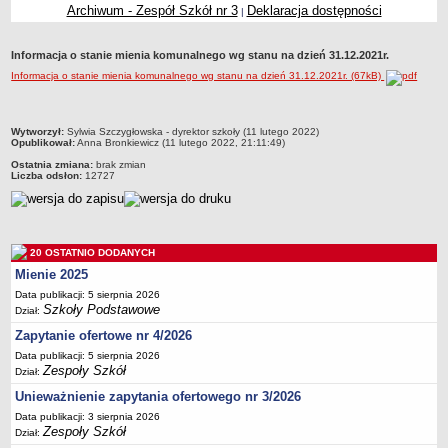
Archiwum - Zespół Szkół nr 3
Deklaracja dostępności
|
Przedszkola Miejskie
ARCHIWUM SZKÓŁ I PLACÓWEK
Informacja o stanie mienia komunalnego wg stanu na dzień 31.12.2021r.
Zlikwidowane gimnazja
Informacja o stanie mienia komunalnego wg stanu na dzień 31.12.2021r. (67kB)
Przekształcone szkoły i placówki
Wielofunkcyjna Placówka
metryczka
Wytworzył:
Sylwia Szczygłowska - dyrektor szkoły (11 lutego 2022)
SPECJALNE OŚRODKI SZKOLNO-WYCHOWAWCZE
Opublikował:
Anna Bronkiewicz (11 lutego 2022, 21:11:49)
Specjalny Ośrodek nr 1
Ostatnia zmiana:
brak zmian
Liczba odsłon:
12727
Specjalny Ośrodek nr 5
BURSA MIEJSKA
Dane podstawowe
20 OSTATNIO DODANYCH
Statut
Mienie 2025
Majątek
Data publikacji: 5 sierpnia 2026
Godziny dyżurów
Szkoły Podstawowe
Dział:
Ogłoszenie
Zapytanie ofertowe nr 4/2026
Data publikacji: 5 sierpnia 2026
Zarządzenia
Zespoły Szkół
Dział:
Kontrole
Unieważnienie zapytania ofertowego nr 3/2026
Rejestry, ewidencje, archiwa
Data publikacji: 3 sierpnia 2026
Zespoły Szkół
Dział:
Sprawozdania