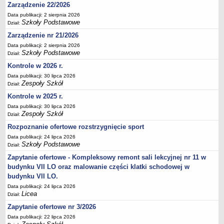
Zarządzenie 22/2026
Deklaracja dostępności
Data publikacji: 2 sierpnia 2026
PORADNIE PSYCHOLOGICZNO-PEDAGOGICZNE
Szkoły Podstawowe
Dział:
Zespół Poradni
Zarządzenie nr 21/2026
BIURO FINANSÓW OŚWIATY
Data publikacji: 2 sierpnia 2026
Dane podstawowe
Szkoły Podstawowe
Dział:
Statut
Kontrole w 2026 r.
Data publikacji: 30 lipca 2026
Majątek
Zespoły Szkół
Dział:
Godziny dyżurów
Kontrole w 2025 r.
Ogłoszenia
Data publikacji: 30 lipca 2026
Zespoły Szkół
Dział:
Zarządzenia
Rozpoznanie ofertowe rozstrzygnięcie sport
Rejestry, ewidencje, archiwa
Data publikacji: 24 lipca 2026
Kontrole
Szkoły Podstawowe
Dział:
PONOWNE WYKORZYSTYWANIE
Zapytanie ofertowe - Kompleksowy remont sali lekcyjnej nr 11 w
budynku VII LO oraz malowanie części klatki schodowej w
Sprawozdania
budynku VII LO.
Deklaracja dostępności
Data publikacji: 24 lipca 2026
Licea
DEKLARACJA DOSTĘPNOŚCI
Dział:
OŚWIADCZENIA MAJĄTKOWE
Zapytanie ofertowe nr 3/2026
PONOWNE WYKORZYSTYWANIE
Data publikacji: 22 lipca 2026