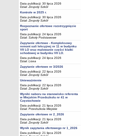
Data publikacji: 30 lipca 2026
Dział:
Zespoły Szkół
Kontrole w 2025 r.
Data publikacji: 30 lipca 2026
Dział:
Zespoły Szkół
Rozpoznanie ofertowe rozstrzygnięcie
sport
Data publikacji: 24 lipca 2026
Dział:
Szkoły Podstawowe
Zapytanie ofertowe - Kompleksowy
remont sali lekcyjnej nr 11 w budynku
VII LO oraz malowanie części klatki
schodowej w budynku VII LO.
Data publikacji: 24 lipca 2026
Dział:
Licea
Zapytanie ofertowe nr 3/2026
Data publikacji: 22 lipca 2026
Dział:
Zespoły Szkół
Unieważnienie
Data publikacji: 22 lipca 2026
Dział:
Zespoły Szkół
Wyniki naboru na stanowisko referenta
w Miejskim Przedszkolu nr 41 w
Częstochowie
Data publikacji: 21 lipca 2026
Dział:
Przedszkola Miejskie
Zapytanie ofertowe nr 2_2026
Data publikacji: 21 lipca 2026
Dział:
Zespoły Szkół
Wynik zapytania ofertowego nr 1_2026
Data publikacji: 21 lipca 2026