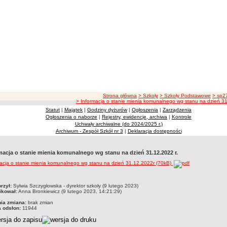
ścieżka nawigacji
Strona główna
> Szkoły
> Szkoły Podstawowe
> sp2
> Informacja o stanie mienia komunalnego wg stanu na dzień 31
Statut
|
Majątek
|
Godziny dyżurów
|
Ogłoszenia
|
Zarządzenia
Ogłoszenia o naborze
|
Rejestry, ewidencje, archiwa
|
Kontrole
Uchwały archiwalne (do 2024/2025 r.)
Archiwum - Zespół Szkół nr 3
|
Deklaracja dostępności
macja o stanie mienia komunalnego wg stanu na dzień 31.12.2022 r.
acja o stanie mienia komunalnego wg stanu na dzień 31.12.2022r (70kB)
czka
rzył:
Sylwia Szczygłowska - dyrektor szkoły (9 lutego 2023)
ikował:
Anna Bronkiewicz (9 lutego 2023, 14:21:29)
nia zmiana:
brak zmian
a odsłon:
11944