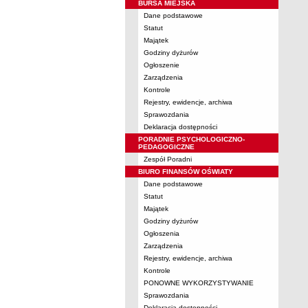
BURSA MIEJSKA
Dane podstawowe
Statut
Majątek
Godziny dyżurów
Ogłoszenie
Zarządzenia
Kontrole
Rejestry, ewidencje, archiwa
Sprawozdania
Deklaracja dostępności
PORADNIE PSYCHOLOGICZNO-
PEDAGOGICZNE
Zespół Poradni
BIURO FINANSÓW OŚWIATY
Dane podstawowe
Statut
Majątek
Godziny dyżurów
Ogłoszenia
Zarządzenia
Rejestry, ewidencje, archiwa
Kontrole
PONOWNE WYKORZYSTYWANIE
Sprawozdania
Deklaracja dostępności