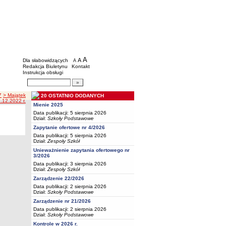
BIP - Oświata Częstochowa
Menu dodatkowe
A
powiększ czcionkę
A
standardowy rozmiar czcionki
Dla słabowidzących
A
pomniejsz czcionkę
Redakcja Biuletynu
Kontakt
Instrukcja obsługi
Wyszukiwarka artykułów
Szukaj
7
> Majątek
20 OSTATNIO DODANYCH
.12.2022 r.
Mienie 2025
Data publikacji: 5 sierpnia 2026
Dział:
Szkoły Podstawowe
Zapytanie ofertowe nr 4/2026
Data publikacji: 5 sierpnia 2026
Dział:
Zespoły Szkół
Unieważnienie zapytania ofertowego nr
3/2026
Data publikacji: 3 sierpnia 2026
Dział:
Zespoły Szkół
Zarządzenie 22/2026
Data publikacji: 2 sierpnia 2026
Dział:
Szkoły Podstawowe
Zarządzenie nr 21/2026
Data publikacji: 2 sierpnia 2026
Dział:
Szkoły Podstawowe
Kontrole w 2026 r.