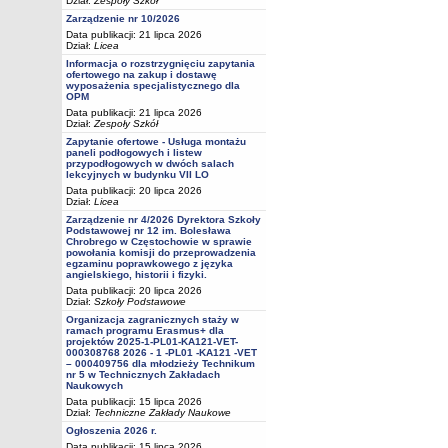
Dział:
Zespoły Szkół
Zarządzenie nr 10/2026
Data publikacji: 21 lipca 2026
Dział:
Licea
Informacja o rozstrzygnięciu zapytania
ofertowego na zakup i dostawę
wyposażenia specjalistycznego dla
OPM
Data publikacji: 21 lipca 2026
Dział:
Zespoły Szkół
Zapytanie ofertowe - Usługa montażu
paneli podłogowych i listew
przypodłogowych w dwóch salach
lekcyjnych w budynku VII LO
Data publikacji: 20 lipca 2026
Dział:
Licea
Zarządzenie nr 4/2026 Dyrektora Szkoły
Podstawowej nr 12 im. Bolesława
Chrobrego w Częstochowie w sprawie
powołania komisji do przeprowadzenia
egzaminu poprawkowego z języka
angielskiego, historii i fizyki.
Data publikacji: 20 lipca 2026
Dział:
Szkoły Podstawowe
Organizacja zagranicznych staży w
ramach programu Erasmus+ dla
projektów 2025-1-PL01-KA121-VET-
000308768 2026 - 1 -PL01 -KA121 -VET
– 000409756 dla młodzieży Technikum
nr 5 w Technicznych Zakładach
Naukowych
Data publikacji: 15 lipca 2026
Dział:
Techniczne Zakłady Naukowe
Ogłoszenia 2026 r.
Data publikacji: 15 lipca 2026