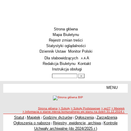
Strona główna
Mapa Biuletynu
Rejestr zmian treści
Statystyki oglądalności
Dziennik Ustaw
Monitor Polski
Menu dodatkowe
Dla słabowidzących
A
powiększ czcionkę
A
standardowy rozmiar czcionki
A
pomniejsz czcionkę
Redakcja Biuletynu
Kontakt
Instrukcja obsługi
Wyszukiwarka artykułów
Szukaj
MENU
Menu
SZKOŁY
Szkoły Podstawowe
ścieżka nawigacji
Strona główna
> Szkoły
> Szkoły Podstawowe
> sp27
> Majątek
Licea
> Informacja o stanie mienia komunalnego wg stanu na dzień 31.12.2024 r.
Zespoły Szkół
Statut
Majątek
Godziny dyżurów
Ogłoszenia
Zarządzenia
|
|
|
|
Ogłoszenia o naborze
Rejestry, ewidencje, archiwa
Kontrole
|
|
Techniczne Zakłady Naukowe
Uchwały archiwalne (do 2024/2025 r.)
PRZEDSZKOLA