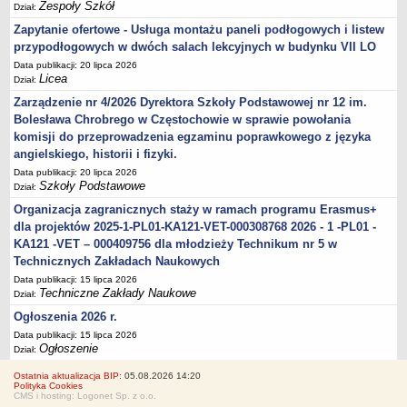
Zespoły Szkół
Dział:
Zapytanie ofertowe - Usługa montażu paneli podłogowych i listew
przypodłogowych w dwóch salach lekcyjnych w budynku VII LO
Data publikacji: 20 lipca 2026
Licea
Dział:
Zarządzenie nr 4/2026 Dyrektora Szkoły Podstawowej nr 12 im.
Bolesława Chrobrego w Częstochowie w sprawie powołania
komisji do przeprowadzenia egzaminu poprawkowego z języka
angielskiego, historii i fizyki.
Data publikacji: 20 lipca 2026
Szkoły Podstawowe
Dział:
Organizacja zagranicznych staży w ramach programu Erasmus+
dla projektów 2025-1-PL01-KA121-VET-000308768 2026 - 1 -PL01 -
KA121 -VET – 000409756 dla młodzieży Technikum nr 5 w
Technicznych Zakładach Naukowych
Data publikacji: 15 lipca 2026
Techniczne Zakłady Naukowe
Dział:
Ogłoszenia 2026 r.
Data publikacji: 15 lipca 2026
Ogłoszenie
Dział:
Ostatnia aktualizacja BIP:
05.08.2026 14:20
Polityka Cookies
CMS i hosting: Logonet Sp. z o.o.