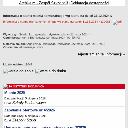
Archiwum - Zespół Szkół nr 3
Deklaracja dostępności
|
Przedszkola Miejskie
ARCHIWUM SZKÓŁ I PLACÓWEK
Informacja o stanie mienia komunalnego wg stanu na dzień 31.12.2024 r.
Zlikwidowane gimnazja
Informacja o stanie mienia komunalnego wg stanu na dzień 31.12.2024 r. (200kB)
Przekształcone szkoły i placówki
Wielofunkcyjna Placówka
metryczka
Wytworzył:
Sylwia Szczygłowska - dyrektor szkoły (21 maja 2024)
Opublikował:
Anna Bronkiewicz (24 maja 2024, 00:45:40)
SPECJALNE OŚRODKI SZKOLNO-WYCHOWAWCZE
Ostatnia zmiana:
Agnieszka Dziarmaga-Działyńska (22 maja 2025, 21:07:19)
Specjalny Ośrodek nr 1
Zmieniono:
aktualizacja treści
Specjalny Ośrodek nr 5
rejestr zmian tej informacji »
BURSA MIEJSKA
Liczba odsłon:
11643
Dane podstawowe
Statut
Majątek
20 OSTATNIO DODANYCH
Godziny dyżurów
Mienie 2025
Ogłoszenie
Data publikacji: 5 sierpnia 2026
Szkoły Podstawowe
Zarządzenia
Dział:
Zapytanie ofertowe nr 4/2026
Kontrole
Data publikacji: 5 sierpnia 2026
Rejestry, ewidencje, archiwa
Zespoły Szkół
Dział:
Sprawozdania
Unieważnienie zapytania ofertowego nr 3/2026