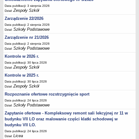
Deklaracja dostępności
Data publikacji: 3 sierpnia 2026
Zespoły Szkół
Dział:
PORADNIE PSYCHOLOGICZNO-PEDAGOGICZNE
Zarządzenie 22/2026
Zespół Poradni
Data publikacji: 2 sierpnia 2026
BIURO FINANSÓW OŚWIATY
Szkoły Podstawowe
Dział:
Dane podstawowe
Zarządzenie nr 21/2026
Statut
Data publikacji: 2 sierpnia 2026
Szkoły Podstawowe
Majątek
Dział:
Kontrole w 2026 r.
Godziny dyżurów
Data publikacji: 30 lipca 2026
Ogłoszenia
Zespoły Szkół
Dział:
Zarządzenia
Kontrole w 2025 r.
Rejestry, ewidencje, archiwa
Data publikacji: 30 lipca 2026
Zespoły Szkół
Dział:
Kontrole
Rozpoznanie ofertowe rozstrzygnięcie sport
PONOWNE WYKORZYSTYWANIE
Data publikacji: 24 lipca 2026
Szkoły Podstawowe
Sprawozdania
Dział:
Zapytanie ofertowe - Kompleksowy remont sali lekcyjnej nr 11 w
Deklaracja dostępności
budynku VII LO oraz malowanie części klatki schodowej w
DEKLARACJA DOSTĘPNOŚCI
budynku VII LO.
OŚWIADCZENIA MAJĄTKOWE
Data publikacji: 24 lipca 2026
PONOWNE WYKORZYSTYWANIE
Licea
Dział: