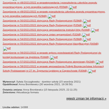
Zarządzenie nr 48/2021/2022 w sprawiepowołania i przeszkolenia członków zespołu
egzaminacyjnego, w tym zespołów nadzorujących (555kB)
Zarządzenie nr 49/2021/2022 w sprawie przeszkolenia członków zespołu egzaminacyjnego,
w tym zespołów nadzorujących (529kB)
Zarządzenie nr 50/2021/2022 dotyczące Rady Pedagogicznej (529kB)
Zarządzenie nr 51/2021/2022 dotyczące Rady Pedagogicznej (535kB)
Zarządzenie nr 52/2021/2022 dotyczące wprowadzenia instrukcji bhp (524kB)
Zarządzenie nr 53/2021/2022 dotyczące zmian wynagrodzeń (532kB)
Zarządzenie nr 54/2021/2022 dotyczące Rady Pedagogicznej (528kB)
Zarządzenie nr 55/2021/2022 dotyczące Rady Pedagogicznej klasyfikacyjnej (540kB)
Zarządzenie nr 56/2021/2022 w sprawie wyboru przedstawicieli Rady Pedagogicznej do
komisji konkursowej na dyrektora (534kB)
Zarządzenie nr 57/2021/2022 dotyczące Rady Pedagogiczne sierpniowej (542kB)
Zarządzenie nr 58/2021/2022 w sprawie wprowadzenia Polityki Bezpieczeństwa Informacji
Szkoły Podstawowej nr 27 im. Zygmunta Łęskiego w Częstochowie (530kB)
metryczka
Wytworzył:
Sylwia Szczygłowska - dyrektor szkoły (15 września 2021)
Opublikował:
Anna Bronkiewicz (30 września 2021, 19:39:56)
Ostatnia zmiana:
Anna Bronkiewicz (15 listopada 2025, 22:11:25)
Zmieniono:
Aktualizacja formatu
rejestr zmian tej informacji »
Liczba odsłon:
14388