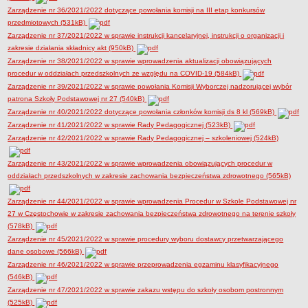
Zarządzenie nr 36/2021/2022 dotyczące powołania komisji na III etap konkursów
przedmiotowych (531kB)
Zarządzenie nr 37/2021/2022 w sprawie instrukcji kancelaryjnej, instrukcji o organizacji i
zakresie działania składnicy akt (950kB)
Zarządzenie nr 38/2021/2022 w sprawie wprowadzenia aktualizacji obowiązujących
procedur w oddziałach przedszkolnych ze względu na COVID-19 (584kB)
Zarządzenie nr 39/2021/2022 w sprawie powołania Komisji Wyborczej nadzorującej wybór
patrona Szkoły Podstawowej nr 27 (540kB)
Zarządzenie nr 40/2021/2022 dotyczące powołania członków komisji ds 8 kl (569kB)
Zarządzenie nr 41/2021/2022 w sprawie Rady Pedagogicznej (523kB)
Zarządzenie nr 42/2021/2022 w sprawie Rady Pedagogicznej – szkoleniowej (524kB)
Zarządzenie nr 43/2021/2022 w sprawie wprowadzenia obowiązujących procedur w
oddziałach przedszkolnych w zakresie zachowania bezpieczeństwa zdrowotnego (565kB)
Zarządzenie nr 44/2021/2022 w sprawie wprowadzenia Procedur w Szkole Podstawowej nr
27 w Częstochowie w zakresie zachowania bezpieczeństwa zdrowotnego na terenie szkoły
(578kB)
Zarządzenie nr 45/2021/2022 w sprawie procedury wyboru dostawcy przetwarzającego
dane osobowe (566kB)
Zarządzenie nr 46/2021/2022 w sprawie przeprowadzenia egzaminu klasyfikacyjnego
(546kB)
Zarządzenie nr 47/2021/2022 w sprawie zakazu wstępu do szkoły osobom postronnym
(525kB)