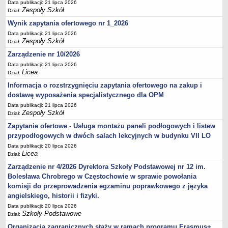
Data publikacji: 21 lipca 2026
Zespoły Szkół
Dział:
Wynik zapytania ofertowego nr 1_2026
Data publikacji: 21 lipca 2026
Zespoły Szkół
Dział:
Zarządzenie nr 10/2026
Data publikacji: 21 lipca 2026
Licea
Dział:
Informacja o rozstrzygnięciu zapytania ofertowego na zakup i
dostawę wyposażenia specjalistycznego dla OPM
Data publikacji: 21 lipca 2026
Zespoły Szkół
Dział:
Zapytanie ofertowe - Usługa montażu paneli podłogowych i listew
przypodłogowych w dwóch salach lekcyjnych w budynku VII LO
Data publikacji: 20 lipca 2026
Licea
Dział:
Zarządzenie nr 4/2026 Dyrektora Szkoły Podstawowej nr 12 im.
Bolesława Chrobrego w Częstochowie w sprawie powołania
komisji do przeprowadzenia egzaminu poprawkowego z języka
angielskiego, historii i fizyki.
Data publikacji: 20 lipca 2026
Szkoły Podstawowe
Dział:
Organizacja zagranicznych staży w ramach programu Erasmus+