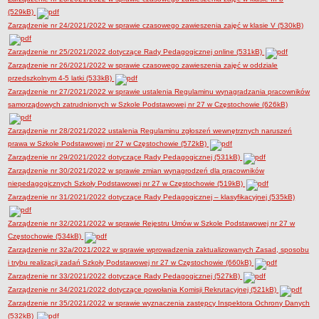
UDOSTĘPNIANIE INFORMACJI PUBLICZNEJ
(529kB)
OCHRONA DANYCH OSOBOWYCH
Zarządzenie nr 24/2021/2022 w sprawie czasowego zawieszenia zajęć w klasie V (530kB)
Zarządzenie nr 25/2021/2022 dotyczące Rady Pedagogicznej online (531kB)
Zarządzenie nr 26/2021/2022 w sprawie czasowego zawieszenia zajęć w oddziale
przedszkolnym 4-5 latki (533kB)
Zarządzenie nr 27/2021/2022 w sprawie ustalenia Regulaminu wynagradzania pracowników
samorządowych zatrudnionych w Szkole Podstawowej nr 27 w Częstochowie (626kB)
Zarządzenie nr 28/2021/2022 ustalenia Regulaminu zgłoszeń wewnętrznych naruszeń
prawa w Szkole Podstawowej nr 27 w Częstochowie (572kB)
Zarządzenie nr 29/2021/2022 dotyczące Rady Pedagogicznej (531kB)
Zarządzenie nr 30/2021/2022 w sprawie zmian wynagrodzeń dla pracowników
niepedagogicznych Szkoły Podstawowej nr 27 w Częstochowie (519kB)
Zarządzenie nr 31/2021/2022 dotyczące Rady Pedagogicznej – klasyfikacyjnej (535kB)
Zarządzenie nr 32/2021/2022 w sprawie Rejestru Umów w Szkole Podstawowej nr 27 w
Częstochowie (534kB)
Zarządzenie nr 32a/2021/2022 w sprawie wprowadzenia zaktualizowanych Zasad, sposobu
i trybu realizacji zadań Szkoły Podstawowej nr 27 w Częstochowie (660kB)
Zarządzenie nr 33/2021/2022 dotyczące Rady Pedagogicznej (527kB)
Zarządzenie nr 34/2021/2022 dotyczące powołania Komisji Rekrutacyjnej (521kB)
Zarządzenie nr 35/2021/2022 w sprawie wyznaczenia zastępcy Inspektora Ochrony Danych
(532kB)