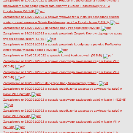
Zarządzenie nr 11/2021/2022 w sprawie Regulaminu przyznawania nagród dyrektora
Deklaracja dostępności
pracownikom niepedagogicznym zatrudnionym z Szkole Podstawowej Nr 27 w
Częstochowie (540kB)
PORADNIE PSYCHOLOGICZNO-PEDAGOGICZNE
Zarządzenie nr 12/2021/2022 w sprawie wprowadzenia Instrukcji gospodarki drukami
Zespół Poradni
ścisłego zarachowania w Szkole Podstawowej nr 27 w Częstochowie (543kB)
BIURO FINANSÓW OŚWIATY
Zarządzenie nr 13/2021/2022 dotyczące Rady Pedagogicznej (520kB)
Dane podstawowe
Zarządzenie nr 14/2021/2022 w sprawie powołania Zespołu Koordynującego do spraw
Statut
wyboru patrona szkoły (527kB)
Zarządzenie nr 15/2021/2022 w sprawie powołania koordynatora projektu Profilaktyka
Majątek
zintegrowana w każdą pogodę (523kB)
Godziny dyżurów
Zarządzenie nr 15a/2021/2022 w sprawie komisji konkursowych (532kB)
Zarządzenie nr 16/2021/2022 w sprawie czasowego zawieszenia zajęć w klasie VII b
Ogłoszenia
(526kB)
Zarządzenia
Zarządzenie nr 17/2021/2022 w sprawie czasowego zawieszenia zajęć w klasie VII a
Rejestry, ewidencje, archiwa
(526kB)
Zarządzenie nr 18/2021/2022 dotyczące Rady Szkoleniowej (526kB)
Kontrole
Zarządzenie nr 19/2021/2022 w sprawie przedłużenia czasowego zawieszenia zajęć w
PONOWNE WYKORZYSTYWANIE
klasie VII a (526kB)
Zarządzenie nr 20/2021/2022 w sprawie czasowego zawieszenia zajęć w klasie II (525kB)
Sprawozdania
Deklaracja dostępności
Zarządzenie nr 21/2021/2022 w sprawie przedłużenia czasowego zawieszenia zajęć w
DEKLARACJA DOSTĘPNOŚCI
klasie VII a (527kB)
OŚWIADCZENIA MAJĄTKOWE
Zarządzenie nr 22/2021/2022 w sprawie czasowego zawieszenia zajęć w klasie VIII A
(529kB)
PONOWNE WYKORZYSTYWANIE
Zarządzenie nr 23/2021/2022 w sprawie czasowego zawieszenia zajęć w klasie III b