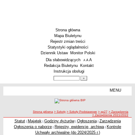
Strona główna
Mapa Biuletynu
Rejestr zmian treści
Statystyki oglądalności
Dziennik Ustaw
Monitor Polski
Menu dodatkowe
Dla słabowidzących
A
powiększ czcionkę
A
standardowy rozmiar czcionki
A
pomniejsz czcionkę
Redakcja Biuletynu
Kontakt
Instrukcja obsługi
Wyszukiwarka artykułów
Szukaj
MENU
Menu
SZKOŁY
Szkoły Podstawowe
ścieżka nawigacji
Strona główna
> Szkoły
> Szkoły Podstawowe
> sp27
> Zarządzenia
Licea
> Zarządzenia 2021/2022
Zespoły Szkół
Statut
Majątek
Godziny dyżurów
Ogłoszenia
Zarządzenia
|
|
|
|
Ogłoszenia o naborze
Rejestry, ewidencje, archiwa
Kontrole
|
|
Techniczne Zakłady Naukowe
Uchwały archiwalne (do 2024/2025 r.)
PRZEDSZKOLA