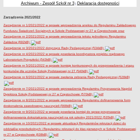
Archiwum - Zespół Szkół nr 3
Deklaracja dostępności
|
Przedszkola Miejskie
ARCHIWUM SZKÓŁ I PLACÓWEK
Zarządzenia 2021/2022
Zlikwidowane gimnazja
Zarządzenie nr 1/2021/2022 w sprawie wprowadzenia aneksu do Regulaminu Zakładowego
Przekształcone szkoły i placówki
Funduszu Świadczeń Socjalnych w Szkole Podstawowej nr 27 w Częstochowie oraz
Wielofunkcyjna Placówka
Zarządzenie nr 2/2021/2022 w sprawie wprowadzenia tekstu jednolitego Regulaminu
Zakładow (692kB)
SPECJALNE OŚRODKI SZKOLNO-WYCHOWAWCZE
Zarządzenie nr 3/2021/2022 dotyczące Rady Pedagogicznej (534kB)
Specjalny Ośrodek nr 1
Zarządzenie nr 4/2021/2022 w sprawie powołania koordynatora projektu rządowego
Specjalny Ośrodek nr 5
Laboratorium Przyszłości (543kB)
BURSA MIEJSKA
Zarządzenie nr 5/2021/2022 w sprawie komisje konkursowych do przeprowadzenia I etapu
konkursów dla uczniów Szkoły Podstawowej nr 27 (540kB)
Dane podstawowe
Zarządzenie nr 6/2021/2022 w sprawie zwołania zebrania Rady Pedagogicznej (528kB)
Statut
Majątek
Zarządzenie nr 7/2021/2022 w sprawie wprowadzenia Regulaminu Przyznawania Nagród
Dyrektora Szkoły Podstawowej nr 27 w Częstochowie (570kB)
Godziny dyżurów
Zarządzenie nr 8/2021/2022 w sprawie wprowadzenia Regulaminu dofinansowania form
Ogłoszenie
doskonalenia zawodowego nauczycieli (568kB)
Zarządzenie nr 9/2021/2022 w sprawie powołania komisji do spraw przyznawania
Zarządzenia
dofinansowania dokształcania nauczycieli na rok szkolny 2021/2022 (535kB)
Kontrole
Zarządzenie nr 10/2021/2022 w sprawie aktualizacji Regulaminów rekrutacji dzieci do
Rejestry, ewidencje, archiwa
oddziałów przedszkolnych i Regulaminu rekrutacji do klas pierwszych w Szkole Podstawowej
nr 27 w Częstochowie (638kB)
Sprawozdania