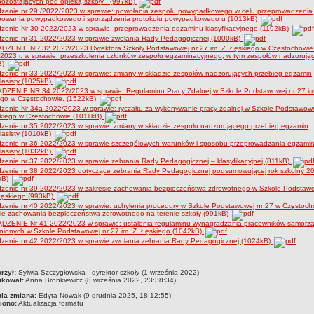
ozostających pod opieką szkoły”. (997kB)
dzenie nr 29 /2022/2023 w sprawie: powołania zespołu powypadkowego w celu przeprowadzenia
powania powypadkowego i sporządzenia protokołu powypadkowego u (1013kB)
zenie Nr 30 2022/2023 w sprawie: przeprowadzenia egzaminu klasyfikacyjnego (1192kB)
dzenie nr 31 2022/2023 w sprawie zwołania Rady Pedagogicznej (1000kB)
DZENIE NR 32 2022/2023 Dyrektora Szkoły Podstawowej nr 27 im. Z. Łęskiego w Częstochowie 
2023 r. w sprawie: przeszkolenia członków zespołu egzaminacyjnego, w tym zespołów nadzorują
B)
zenie nr 33 2022/2023 w sprawie: zmiany w składzie zespołów nadzorujących przebieg egzamin
lasisty (1025kB)
DZENIE NR 34 2022/2023 w sprawie: Regulaminu Pracy Zdalnej w Szkole Podstawowej nr 27 im
ego w Częstochowie. (1522kB)
zenie Nr 34a 2022/2023 w sprawie: ryczałtu za wykonywanie pracy zdalnej w Szkole Podstawowe
skiego w Częstochowie (1011kB)
zenie nr 35 2022/2023 w sprawie: zmiany w składzie zespołu nadzorującego przebieg egzamin
lasisty (1010kB)
dzenie nr 36 2022/2023 w sprawie szczegółowych warunków i sposobu przeprowadzania egzami
lasisty (1032kB)
zenie nr 37 2022/2023 w sprawie zebrania Rady Pedagogicznej – klasyfikacyjnej (811kB)
dzenie nr 38 2022/2023 dotyczące zebrania Rady Pedagogicznej podsumowującej rok szkolny 2
kB)
dzenie nr 39 2022/2023 w zakresie zachowania bezpieczeństwa zdrowotnego w Szkole Podstawo
Łęskiego (993kB)
zenie nr 40 2022/2023 w sprawie: uchylenia procedury w Szkole Podstawowej nr 27 w Częstoch
ie zachowania bezpieczeństwa zdrowotnego na terenie szkoły (991kB)
DZENIE Nr 41 2022/2023 w sprawie: ustalenia regulaminu wynagradzania pracowników samorz
nionych w Szkole Podstawowej nr 27 im. Z. Łęskiego (1042kB)
dzenie nr 42 2022/2023 w sprawie zwołania zebrania Rady Pedagogicznej (1024kB)
czka
rzył:
Sylwia Szczygłowska - dyrektor szkoły (1 września 2022)
ikował:
Anna Bronkiewicz (8 września 2022, 23:38:34)
nia zmiana:
Edyta Nowak (9 grudnia 2025, 18:12:55)
iono:
Aktualizacja formatu