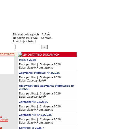
BIP - Oświata Częstochowa
Menu dodatkowe
A
powiększ czcionkę
A
standardowy rozmiar czcionki
Dla słabowidzących
A
pomniejsz czcionkę
Redakcja Biuletynu
Kontakt
Instrukcja obsługi
Wyszukiwarka artykułów
Szukaj
 2022/2023
20 OSTATNIO DODANYCH
Mienie 2025
Data publikacji: 5 sierpnia 2026
Dział:
Szkoły Podstawowe
Zapytanie ofertowe nr 4/2026
Data publikacji: 5 sierpnia 2026
Dział:
Zespoły Szkół
Unieważnienie zapytania ofertowego nr
3/2026
Data publikacji: 3 sierpnia 2026
Dział:
Zespoły Szkół
Zarządzenie 22/2026
Data publikacji: 2 sierpnia 2026
Dział:
Szkoły Podstawowe
Zarządzenie nr 21/2026
ia
Data publikacji: 2 sierpnia 2026
ództwa
Dział:
Szkoły Podstawowe
ia
Kontrole w 2026 r.