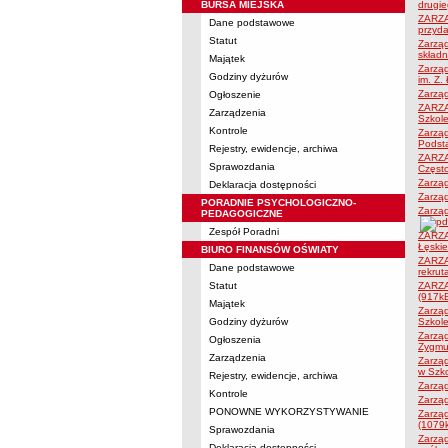
BURSA MIEJSKA
drugi
ZARZĄD
Dane podstawowe
przyda
Statut
Zarząd
składn
Majątek
Zarząd
Godziny dyżurów
im. Z.
Zarzą
Ogłoszenie
ZARZĄ
Zarządzenia
Szkol
Kontrole
Zarząd
Podsta
Rejestry, ewidencje, archiwa
ZARZĄD
Sprawozdania
Częst
Zarząd
Deklaracja dostępności
Zarzą
PORADNIE PSYCHOLOGICZNO-
Zarząd
PEDAGOGICZNE
Zespół Poradni
ZARZĄD
Łęski
BIURO FINANSÓW OŚWIATY
ZARZĄ
Dane podstawowe
rekrut
Statut
ZARZĄ
(917k
Majątek
Zarzą
Godziny dyżurów
Szkol
Zarząd
Ogłoszenia
Zygmu
Zarządzenia
Zarząd
w Szk
Rejestry, ewidencje, archiwa
Zarząd
Kontrole
Zarzą
PONOWNE WYKORZYSTYWANIE
Zarzą
(1079
Sprawozdania
Zarząd
Deklaracja dostępności