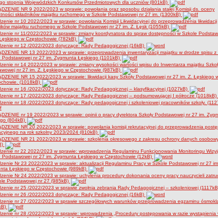
ego stopnia Wojewódzkich Konkursów Przedmiotowych dla uczniów (801kB)
ZENIE NR 9 2022/2023 w sprawie: powołania oraz sposobu działania stałej Komisji ds. oceny
tności składników majątku ruchomego w Szkole Podstawowej nr 27 im. (1300kB)
zenie nr 10 2022/2023 w sprawie: powołania Komisji Likwidacyjnej do przeprowadzenia likwidacji
ików majątku ruchomego w Szkole Podstawowej nr 27 im. Z. Łęsk (1055kB)
zenie nr 11/2022/2023 w sprawie: zmiany koordynatora do spraw dostępności w Szkole Podstaw
 Łęskiego w Częstochowie (782kB)
dzenie nr 12 /2022/2023 dotyczące: Rady Pedagogicznej (16kB)
DZENIE NR 13 2022/2023 w sprawie: przeprowadzenia inwentaryzacji majątku w drodze spisu z 
e Podstawowej nr 27 im. Zygmunta Łęskiego (1101kB)
zenie nr 14 2022/2023 w sprawie: zmiany wysokości wartości wpisu do Inwentarza majątku Szko
wowej nr 27 im. Z. Łęskiego w Częstochowie (987kB)
ZENIE NR 15 2022/2023 w sprawie: likwidacji kasy Szkoły Podstawowej nr 27 im. Z. Łęskiego 
ochowie. (1018kB)
zenie nr 16 /2022/2023 dotyczące: Rady Pedagogicznej – klasyfikacyjnej (1027kB)
dzenie nr 17 /2022/2023 dotyczące: Rady Pedagogicznej – podsumowującej I półrocze (1018kB)
zenie nr 18 /2022/2023 dotyczące: Rady pedagogicznej i szkoleniowej pracowników szkoły. (112
ZENIE nr 19 2022/2023 w sprawie: opinii o pracy dyrektora Szkoły Podstawowej nr 27 im. Zyg
ego (804kB)
DZENIE NR 20 2022/2023 w sprawie: powołania komisji rekrutacyjnej do przeprowadzenia post
acyjnego na rok szkolny 2023/2024 (810kB)
DZENIE NR 21 2022/2023 w sprawie: szkolenia okresowego z zakresu ochrony danych osobow
B)
dzenie nr 22 2022/2023 w sprawie: wprowadzenia Regulaminu Funkcjonowania Monitoringu Wizy
e Podstawowej nr 27 im. Zygmunta Łęskiego w Częstochowie (12kB)
zenie Nr 23 2022/2023 w sprawie: aktualizacji Regulaminu Pracy w Szkole Podstawowej nr 27 im
nta Łęskiego w Częstochowie (989kB)
zenie Nr 24 2022/2023 w sprawie: uchylenia procedury dokonania oceny pracy nauczycieli zatr
ole Podstawowej nr 27 (985kB)
zenie nr 25 /2022/2023 w sprawie zwołnia zebrania Rady Pedagogicznej – szkoleniowej (1117k
dzenie nr 26 /2022/2023 dotyczące: Rady Pedagogicznej (16kB)
dzenie nr 27 /2022/2023 w sprawie szczegółowych warunków przeprowadzenia egzaminu ósmokla
kB)
zenie nr 28 /2022/2023 w sprawie: wprowadzenia „Procedury postępowania w razie wystąpieni