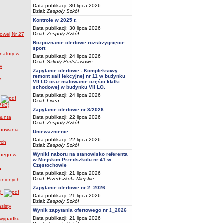
Data publikacji: 30 lipca 2026
Dział:
Zespoły Szkół
Kontrole w 2025 r.
Data publikacji: 30 lipca 2026
Dział:
Zespoły Szkół
owej Nr 27
Rozpoznanie ofertowe rozstrzygnięcie
sport
natury w
Data publikacji: 24 lipca 2026
Dział:
Szkoły Podstawowe
ły
Zapytanie ofertowe - Kompleksowy
remont sali lekcyjnej nr 11 w budynku
w
VII LO oraz malowanie części klatki
schodowej w budynku VII LO.
Data publikacji: 24 lipca 2026
Dział:
Licea
7kB)
Zapytanie ofertowe nr 3/2026
Data publikacji: 22 lipca 2026
munta
Dział:
Zespoły Szkół
ępowania
Unieważnienie
Data publikacji: 22 lipca 2026
ych
Dział:
Zespoły Szkół
Wyniki naboru na stanowisko referenta
jnego w
w Miejskim Przedszkolu nr 41 w
Częstochowie
.
Data publikacji: 21 lipca 2026
Dział:
Przedszkola Miejskie
udnionych
Zapytanie ofertowe nr 2_2026
B)
Data publikacji: 21 lipca 2026
Dział:
Zespoły Szkół
sisty
Wynik zapytania ofertowego nr 1_2026
Data publikacji: 21 lipca 2026
a wypadku