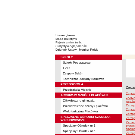
Strona główna
Mapa Biuletynu
Rejestr zmian treści
Statystyki oglądalności
Dziennik Ustaw
Monitor Polski
SZKOŁY
Menu
Szkoły Podstawowe
Licea
Zespoły Szkół
Techniczne Zakłady Naukowe
PRZEDSZKOLA
Zarzą
Przedszkola Miejskie
Zarząd
ARCHIWUM SZKÓŁ I PLACÓWEK
ZARZĄD
Zlikwidowane gimnazja
psycho
Zarzą
Przekształcone szkoły i placówki
Zarzą
Wielofunkcyjna Placówka
Zarząd
SPECJALNE OŚRODKI SZKOLNO-
Zarząd
WYCHOWAWCZE
Zarząd
Specjalny Ośrodek nr 1
pierw
śląsk
Specjalny Ośrodek nr 5
Zarząd