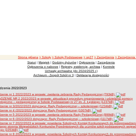
ścieżka nawigacji
Strona główna
> Szkoły
> Szkoły Podstawowe
> sp27
> Zarządzenia
> Zarządzenia
Statut
|
Majątek
|
Godziny dyżurów
|
Ogłoszenia
|
Zarządzenia
Ogłoszenia o naborze
|
Rejestry, ewidencje, archiwa
|
Kontrole
Uchwały archiwalne (do 2024/2025 r.)
Archiwum - Zespół Szkół nr 3
|
Deklaracja dostępności
dzenia 2022/2023
zenie nr 1 2022/2023 w sprawie: zwołania zebrania Rady Pedagogicznej (793kB)
ZENIE NR 2 2022/2023 w sprawie: aktualizacji procedury organizowania i udzielania pomocy
logiczno – pedagogicznej w Szkole Podstawowej nr 27 im. Z. Łęskiego (1237kB)
dzenie nr 3/2022/2023 dotyczące: Rady Pedagogicznej – szkoleniowej (1234kB)
dzenie nr 4 /2022/2023 dotyczące Rady Pedagogicznej (1007kB)
zenie nr 5 2022/2023 w sprawie: zwołania zebrania Rady Pedagogicznej (999kB)
zenie nr 6 /2022/2023 dotyczące: Rady Pedagogicznej – szkoleniowej (1117kB)
zenie nr 7 2022/2023 w sprawie: powołania Szkolnych Komisji Konkursowych do przeprowadzen
szego stopnia Wojewódzkich Konkursów Przedmiotowych dla uczniów szkół podstawowych wojew
iego (1053kB)
zenie nr 8 2022/2023 w sprawie: powołania Szkolnych Komisji Konkursowych do przeprowadzen