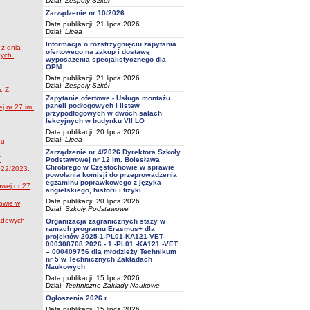
Dział:
Zespoły Szkół
Zarządzenie nr 10/2026
Data publikacji: 21 lipca 2026
Dział:
Licea
Informacja o rozstrzygnięciu zapytania
z dnia
ofertowego na zakup i dostawę
cych.
wyposażenia specjalistycznego dla
OPM
Data publikacji: 21 lipca 2026
Dział:
Zespoły Szkół
. Z.
Zapytanie ofertowe - Usługa montażu
paneli podłogowych i listew
j nr 27 im.
przypodłogowych w dwóch salach
lekcyjnych w budynku VII LO
Data publikacji: 20 lipca 2026
Dział:
Licea
nu
Zarządzenie nr 4/2026 Dyrektora Szkoły
Podstawowej nr 12 im. Bolesława
Chrobrego w Częstochowie w sprawie
022/2023.
powołania komisji do przeprowadzenia
egzaminu poprawkowego z języka
wej nr 27
angielskiego, historii i fizyki.
Data publikacji: 20 lipca 2026
owie w
Dział:
Szkoły Podstawowe
ądowych
Organizacja zagranicznych staży w
ramach programu Erasmus+ dla
projektów 2025-1-PL01-KA121-VET-
000308768 2026 - 1 -PL01 -KA121 -VET
– 000409756 dla młodzieży Technikum
nr 5 w Technicznych Zakładach
Naukowych
Data publikacji: 15 lipca 2026
Dział:
Techniczne Zakłady Naukowe
Ogłoszenia 2026 r.
Data publikacji: 15 lipca 2026