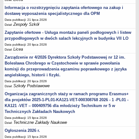
Informacja o rozstrzygnięciu zapytania ofertowego na zakup i
dostawę wyposażenia specjalistycznego dla OPM
Data publikacji: 21 lipca 2026
Zespoły Szkół
Dział:
Zapytanie ofertowe - Usługa montażu paneli podłogowych i listew
przypodłogowych w dwóch salach lekcyjnych w budynku VII LO
Data publikacji: 20 lipca 2026
Licea
Dział:
Zarządzenie nr 4/2026 Dyrektora Szkoły Podstawowej nr 12 im.
Bolesława Chrobrego w Częstochowie w sprawie powołania
komisji do przeprowadzenia egzaminu poprawkowego z języka
angielskiego, historii i fizyki.
Data publikacji: 20 lipca 2026
Szkoły Podstawowe
Dział:
Organizacja zagranicznych staży w ramach programu Erasmus+
dla projektów 2025-1-PL01-KA121-VET-000308768 2026 - 1 -PL01 -
KA121 -VET – 000409756 dla młodzieży Technikum nr 5 w
Technicznych Zakładach Naukowych
Data publikacji: 15 lipca 2026
Techniczne Zakłady Naukowe
Dział:
Ogłoszenia 2026 r.
Data publikacji: 15 lipca 2026