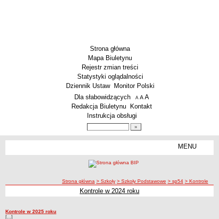
Strona główna
Mapa Biuletynu
Rejestr zmian treści
Statystyki oglądalności
Dziennik Ustaw
Monitor Polski
Menu dodatkowe
Dla słabowidzących
A
powiększ czcionkę
A
standardowy rozmiar czcionki
A
pomniejsz czcionkę
Redakcja Biuletynu
Kontakt
Instrukcja obsługi
Wyszukiwarka artykułów
Szukaj
MENU
Menu
SZKOŁY
Szkoły Podstawowe
ścieżka nawigacji
Strona główna
> Szkoły
> Szkoły Podstawowe
> sp54
> Kontrole
Licea
Kontrole w 2024 roku
Kontrole
Zespoły Szkół
Techniczne Zakłady Naukowe
Kontrole w 2025 roku
Kontrole
[...]
PRZEDSZKOLA