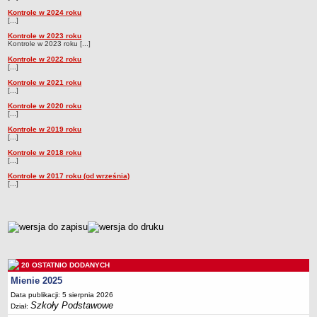
Kontrole w 2024 roku
Przedszkola Miejskie
[...]
ARCHIWUM SZKÓŁ I PLACÓWEK
Kontrole w 2023 roku
Kontrole w 2023 roku [...]
Zlikwidowane gimnazja
Kontrole w 2022 roku
Przekształcone szkoły i placówki
[...]
Wielofunkcyjna Placówka
Kontrole w 2021 roku
[...]
SPECJALNE OŚRODKI SZKOLNO-WYCHOWAWCZE
Kontrole w 2020 roku
Specjalny Ośrodek nr 1
[...]
Kontrole w 2019 roku
Specjalny Ośrodek nr 5
[...]
BURSA MIEJSKA
Kontrole w 2018 roku
[...]
Dane podstawowe
Kontrole w 2017 roku (od września)
Statut
[...]
Majątek
Godziny dyżurów
metryczka
Ogłoszenie
Zarządzenia
20 OSTATNIO DODANYCH
Kontrole
Mienie 2025
Rejestry, ewidencje, archiwa
Data publikacji: 5 sierpnia 2026
Szkoły Podstawowe
Dział:
Sprawozdania