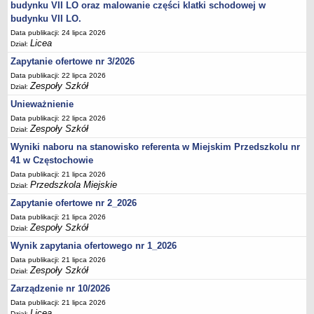
UDOSTĘPNIANIE INFORMACJI PUBLICZNEJ
budynku VII LO oraz malowanie części klatki schodowej w
OCHRONA DANYCH OSOBOWYCH
budynku VII LO.
Data publikacji: 24 lipca 2026
Licea
Dział:
Zapytanie ofertowe nr 3/2026
Data publikacji: 22 lipca 2026
Zespoły Szkół
Dział:
Unieważnienie
Data publikacji: 22 lipca 2026
Zespoły Szkół
Dział:
Wyniki naboru na stanowisko referenta w Miejskim Przedszkolu nr
41 w Częstochowie
Data publikacji: 21 lipca 2026
Przedszkola Miejskie
Dział:
Zapytanie ofertowe nr 2_2026
Data publikacji: 21 lipca 2026
Zespoły Szkół
Dział:
Wynik zapytania ofertowego nr 1_2026
Data publikacji: 21 lipca 2026
Zespoły Szkół
Dział:
Zarządzenie nr 10/2026
Data publikacji: 21 lipca 2026
Licea
Dział: