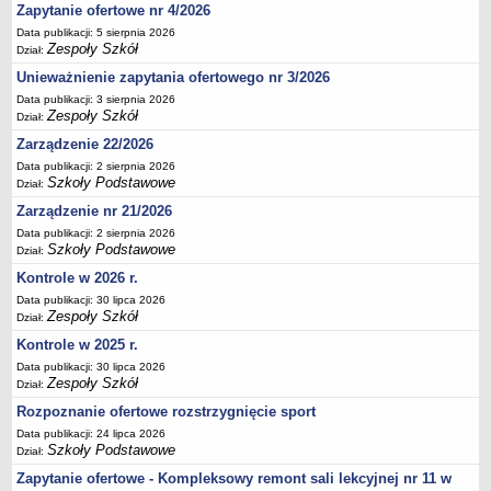
Zapytanie ofertowe nr 4/2026
Deklaracja dostępności
Data publikacji: 5 sierpnia 2026
PORADNIE PSYCHOLOGICZNO-PEDAGOGICZNE
Zespoły Szkół
Dział:
Zespół Poradni
Unieważnienie zapytania ofertowego nr 3/2026
BIURO FINANSÓW OŚWIATY
Data publikacji: 3 sierpnia 2026
Dane podstawowe
Zespoły Szkół
Dział:
Zarządzenie 22/2026
Statut
Data publikacji: 2 sierpnia 2026
Majątek
Szkoły Podstawowe
Dział:
Godziny dyżurów
Zarządzenie nr 21/2026
Ogłoszenia
Data publikacji: 2 sierpnia 2026
Szkoły Podstawowe
Dział:
Zarządzenia
Kontrole w 2026 r.
Rejestry, ewidencje, archiwa
Data publikacji: 30 lipca 2026
Kontrole
Zespoły Szkół
Dział:
PONOWNE WYKORZYSTYWANIE
Kontrole w 2025 r.
Data publikacji: 30 lipca 2026
Sprawozdania
Zespoły Szkół
Dział:
Deklaracja dostępności
Rozpoznanie ofertowe rozstrzygnięcie sport
DEKLARACJA DOSTĘPNOŚCI
Data publikacji: 24 lipca 2026
OŚWIADCZENIA MAJĄTKOWE
Szkoły Podstawowe
Dział:
PONOWNE WYKORZYSTYWANIE
Zapytanie ofertowe - Kompleksowy remont sali lekcyjnej nr 11 w