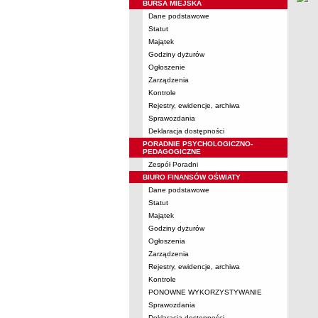
BURSA MIEJSKA
Dane podstawowe
Statut
Majątek
Godziny dyżurów
Ogłoszenie
Zarządzenia
Kontrole
Rejestry, ewidencje, archiwa
Sprawozdania
Deklaracja dostępności
PORADNIE PSYCHOLOGICZNO-
PEDAGOGICZNE
Zespół Poradni
BIURO FINANSÓW OŚWIATY
Dane podstawowe
Statut
Majątek
Godziny dyżurów
Ogłoszenia
Zarządzenia
Rejestry, ewidencje, archiwa
Kontrole
PONOWNE WYKORZYSTYWANIE
Sprawozdania
Deklaracja dostępności