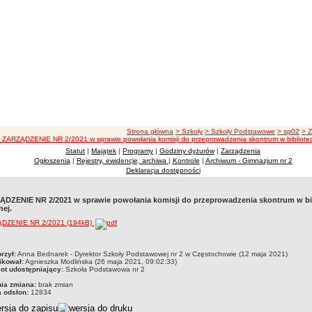
ścieżka nawigacji
Strona główna
> Szkoły
> Szkoły Podstawowe
> sp02
> 
 ZARZĄDZENIE NR 2/2021 w sprawie powołania komisji do przeprowadzenia skontrum w bibliotec
Statut
|
Majątek
|
Programy
|
Godziny dyżurów
|
Zarządzenia
Ogłoszenia
|
Rejestry, ewidencje, archiwa
|
Kontrole
|
Archiwum - Gimnazjum nr 2
Deklaracja dostępności
DZENIE NR 2/2021 w sprawie powołania komisji do przeprowadzenia skontrum w bi
nej.
DZENIE NR 2/2021 (194kB)
czka
rzył:
Anna Bednarek - Dyrektor Szkoły Podstawowej nr 2 w Częstochowie (12 maja 2021)
ikował:
Agnieszka Modlińska (26 maja 2021, 09:02:33)
ot udostępniający:
Szkoła Podstawowa nr 2
nia zmiana:
brak zmian
a odsłon:
12834