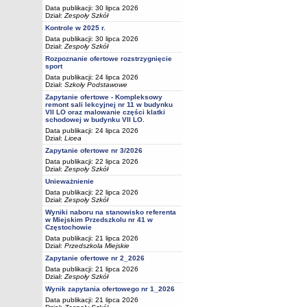
Data publikacji: 30 lipca 2026
Dział:
Zespoły Szkół
Kontrole w 2025 r.
Data publikacji: 30 lipca 2026
Dział:
Zespoły Szkół
Rozpoznanie ofertowe rozstrzygnięcie
sport
Data publikacji: 24 lipca 2026
Dział:
Szkoły Podstawowe
Zapytanie ofertowe - Kompleksowy
remont sali lekcyjnej nr 11 w budynku
VII LO oraz malowanie części klatki
schodowej w budynku VII LO.
Data publikacji: 24 lipca 2026
Dział:
Licea
Zapytanie ofertowe nr 3/2026
Data publikacji: 22 lipca 2026
Dział:
Zespoły Szkół
Unieważnienie
Data publikacji: 22 lipca 2026
Dział:
Zespoły Szkół
Wyniki naboru na stanowisko referenta
w Miejskim Przedszkolu nr 41 w
Częstochowie
Data publikacji: 21 lipca 2026
Dział:
Przedszkola Miejskie
Zapytanie ofertowe nr 2_2026
Data publikacji: 21 lipca 2026
Dział:
Zespoły Szkół
Wynik zapytania ofertowego nr 1_2026
Data publikacji: 21 lipca 2026