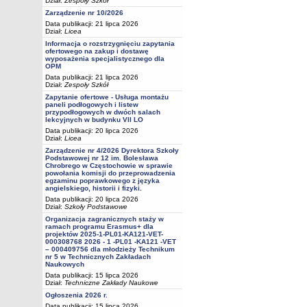
Dział:
Zespoły Szkół
Zarządzenie nr 10/2026
Data publikacji: 21 lipca 2026
Dział:
Licea
Informacja o rozstrzygnięciu zapytania
ofertowego na zakup i dostawę
wyposażenia specjalistycznego dla
OPM
Data publikacji: 21 lipca 2026
Dział:
Zespoły Szkół
Zapytanie ofertowe - Usługa montażu
paneli podłogowych i listew
przypodłogowych w dwóch salach
lekcyjnych w budynku VII LO
Data publikacji: 20 lipca 2026
Dział:
Licea
Zarządzenie nr 4/2026 Dyrektora Szkoły
Podstawowej nr 12 im. Bolesława
Chrobrego w Częstochowie w sprawie
powołania komisji do przeprowadzenia
egzaminu poprawkowego z języka
angielskiego, historii i fizyki.
Data publikacji: 20 lipca 2026
Dział:
Szkoły Podstawowe
Organizacja zagranicznych staży w
ramach programu Erasmus+ dla
projektów 2025-1-PL01-KA121-VET-
000308768 2026 - 1 -PL01 -KA121 -VET
– 000409756 dla młodzieży Technikum
nr 5 w Technicznych Zakładach
Naukowych
Data publikacji: 15 lipca 2026
Dział:
Techniczne Zakłady Naukowe
Ogłoszenia 2026 r.
Data publikacji: 15 lipca 2026