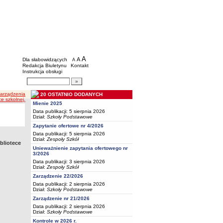
BIP - Oświata Częstochowa
Menu dodatkowe
A
powiększ czcionkę
A
standardowy rozmiar czcionki
Dla słabowidzących
A
pomniejsz czcionkę
Redakcja Biuletynu
Kontakt
Instrukcja obsługi
Wyszukiwarka artykułów
Szukaj
Zarządzenia
20 OSTATNIO DODANYCH
e szkolnej.
Mienie 2025
Data publikacji: 5 sierpnia 2026
Dział:
Szkoły Podstawowe
Zapytanie ofertowe nr 4/2026
Data publikacji: 5 sierpnia 2026
Dział:
Zespoły Szkół
bliotece
Unieważnienie zapytania ofertowego nr
3/2026
Data publikacji: 3 sierpnia 2026
Dział:
Zespoły Szkół
Zarządzenie 22/2026
Data publikacji: 2 sierpnia 2026
Dział:
Szkoły Podstawowe
Zarządzenie nr 21/2026
Data publikacji: 2 sierpnia 2026
Dział:
Szkoły Podstawowe
Kontrole w 2026 r.