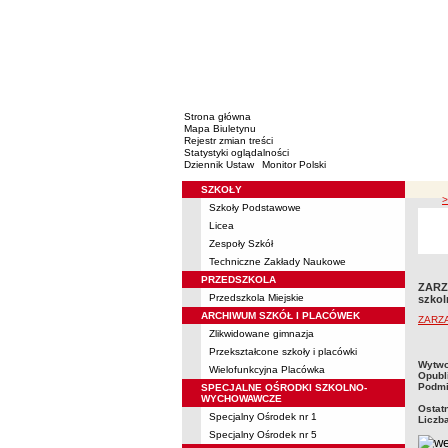
Strona główna
Mapa Biuletynu
Rejestr zmian treści
Statystyki oglądalności
Dziennik Ustaw
Monitor Polski
SZKOŁY
Menu
>
Szkoły Podstawowe
Licea
Zespoły Szkół
Techniczne Zakłady Naukowe
PRZEDSZKOLA
ZARZĄ
Przedszkola Miejskie
szkol
ARCHIWUM SZKÓŁ I PLACÓWEK
ZARZĄ
Zlikwidowane gimnazja
Przekształcone szkoły i placówki
metry
Wytwo
Wielofunkcyjna Placówka
Opubl
Podmi
SPECJALNE OŚRODKI SZKOLNO-
WYCHOWAWCZE
Ostat
Specjalny Ośrodek nr 1
Liczb
Specjalny Ośrodek nr 5