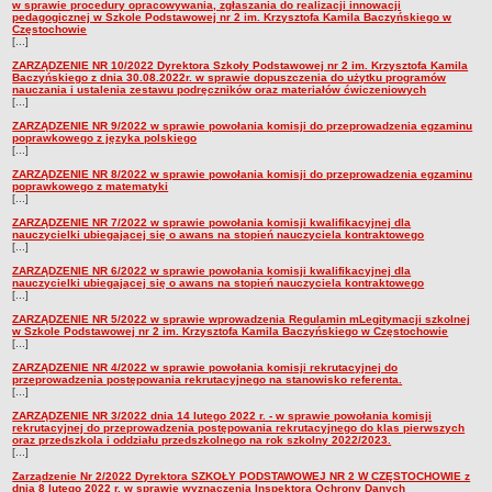
w sprawie procedury opracowywania, zgłaszania do realizacji innowacji
pedagogicznej w Szkole Podstawowej nr 2 im. Krzysztofa Kamila Baczyńskiego w
Częstochowie
[...]
ZARZĄDZENIE NR 10/2022 Dyrektora Szkoły Podstawowej nr 2 im. Krzysztofa Kamila
Baczyńskiego z dnia 30.08.2022r. w sprawie dopuszczenia do użytku programów
nauczania i ustalenia zestawu podręczników oraz materiałów ćwiczeniowych
[...]
ZARZĄDZENIE NR 9/2022 w sprawie powołania komisji do przeprowadzenia egzaminu
poprawkowego z języka polskiego
[...]
ZARZĄDZENIE NR 8/2022 w sprawie powołania komisji do przeprowadzenia egzaminu
poprawkowego z matematyki
[...]
ZARZĄDZENIE NR 7/2022 w sprawie powołania komisji kwalifikacyjnej dla
nauczycielki ubiegającej się o awans na stopień nauczyciela kontraktowego
[...]
ZARZĄDZENIE NR 6/2022 w sprawie powołania komisji kwalifikacyjnej dla
nauczycielki ubiegającej się o awans na stopień nauczyciela kontraktowego
[...]
ZARZĄDZENIE NR 5/2022 w sprawie wprowadzenia Regulamin mLegitymacji szkolnej
w Szkole Podstawowej nr 2 im. Krzysztofa Kamila Baczyńskiego w Częstochowie
[...]
ZARZĄDZENIE NR 4/2022 w sprawie powołania komisji rekrutacyjnej do
przeprowadzenia postępowania rekrutacyjnego na stanowisko referenta.
[...]
ZARZĄDZENIE NR 3/2022 dnia 14 lutego 2022 r. - w sprawie powołania komisji
rekrutacyjnej do przeprowadzenia postępowania rekrutacyjnego do klas pierwszych
oraz przedszkola i oddziału przedszkolnego na rok szkolny 2022/2023.
[...]
Zarządzenie Nr 2/2022 Dyrektora SZKOŁY PODSTAWOWEJ NR 2 W CZĘSTOCHOWIE z
dnia 8 lutego 2022 r. w sprawie wyznaczenia Inspektora Ochrony Danych