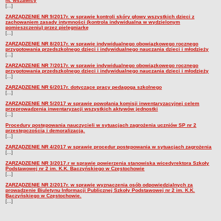
nt. wszawicy
[...]
ZARZĄDZENIE NR 9/2017r. w sprawie kontroli skóry głowy wszystkich dzieci z
zachowaniem zasady intymności (kontrola indywidualna w wydzielonym
pomieszczeniu) przez pielęgniarkę
[...]
ZARZĄDZENIE NR 8/2017r. w sprawie indywidualnego obowiązkowego rocznego
przygotowania przedszkolnego dzieci i indywidualnego nauczania dzieci i młodzieży
[...]
ZARZĄDZENIE NR 7/2017r. w sprawie indywidualnego obowiązkowego rocznego
przygotowania przedszkolnego dzieci i indywidualnego nauczania dzieci i młodzieży
[...]
ZARZĄDZENIE NR 6/2017r. dotyczące pracy pedagoga szkolnego
[...]
ZARZĄDZENIE NR 5/2017 w sprawie powołania komisji inwentaryzacyjnej celem
przeprowadzenia inwentaryzacji wszystkich aktywów jednostki
[...]
Procedury postępowania nauczycieli w sytuacjach zagrożenia uczniów SP nr 2
przestępczością i demoralizacją.
[...]
ZARZĄDZENIE NR 4/2017 w sprawie procedur postępowania w sytuacjach zagrożenia
[...]
ZARZĄDZENIE NR 3/2017.r w sprawie powierzenia stanowiska wicedyrektora Szkoły
Podstawowej nr 2 im. K.K. Baczyńskiego w Częstochowie
[...]
ZARZĄDZENIE NR 2/2017r. w sprawie wyznaczenia osób odpowiedzialnych za
prowadzenie Biuletynu Informacji Publicznej Szkoły Podstawowej nr 2 im. K.K.
Baczyńskiego w Częstochowie.
[...]