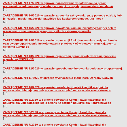
ZARZĄDZENIE NR 17/2020 w sprawie pozostawania w gotowości do pracy
pracowników administracji i obsługi w związku z wystąpieniem stanu pandemii
[...]
ZARZĄDZENIE NR 16/2020 w sprawie zalecenia zakrywania, przy pomocy odzieży lub
jej części, maski, maseczki, przyłbicy lub kasku ochronnego, ust i nosa
[...]
ZARZĄDZENIE NR 15/2020 w sprawie powołania komisji inwentaryzacyjnej celem
przeprowadzenia inwentaryzacji wszystkich aktywów jednostki
[...]
ZARZĄDZENIE NR 14/2020w sprawie organizacji funkcjonowania szkoły w okresie
czasowego ograniczenia funkcjonowania placówek oświatowych wynikających z
epidemii COVID-19
[...]
ZARZĄDZENIE NR 13/2020 w sprawie organizacji pracy szkoły w czasie pandemii
wywołanej COVID - 19
[...]
ZARZĄDZENIE NR 12/2020 w sprawie sposobu monitorowania podstawy programowej.
[...]
ZARZĄDZENIE NR 11/2020 w sprawie wyznaczenia Inspektora Ochrony Danych
[...]
ZARZĄDZENIE NR 10/2020 w sprawie powołania Komisji kwalifikacyjnej dla
nauczyciela ubiegającego się o awans na stopień nauczyciela kontraktowego
[...]
ZARZĄDZENIE NR 9/2020 w sprawie powołania Komisji kwalifikacyjnej dla
nauczyciela ubiegającego się o awans na stopień nauczyciela kontraktowego
[...]
ZARZĄDZENIE NR 8/2020 w sprawie powołania Komisji kwalifikacyjnej dla
nauczyciela ubiegającego się o awans na stopień nauczyciela kontraktowego
[...]
ZARZĄDZENIE NR 7/2020 w sprawie powołania Komisji kwalifikacyjnej dla