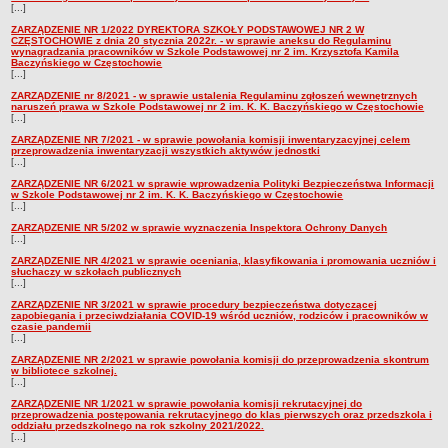
[...]
ZARZĄDZENIE NR 1/2022 DYREKTORA SZKOŁY PODSTAWOWEJ NR 2 W
CZĘSTOCHOWIE z dnia 20 stycznia 2022r. - w sprawie aneksu do Regulaminu
wynagradzania pracowników w Szkole Podstawowej nr 2 im. Krzysztofa Kamila
Baczyńskiego w Częstochowie
[...]
ZARZĄDZENIE nr 8/2021 - w sprawie ustalenia Regulaminu zgłoszeń wewnętrznych
naruszeń prawa w Szkole Podstawowej nr 2 im. K. K. Baczyńskiego w Częstochowie
[...]
ZARZĄDZENIE NR 7/2021 - w sprawie powołania komisji inwentaryzacyjnej celem
przeprowadzenia inwentaryzacji wszystkich aktywów jednostki
[...]
ZARZĄDZENIE NR 6/2021 w sprawie wprowadzenia Polityki Bezpieczeństwa Informacji
w Szkole Podstawowej nr 2 im. K. K. Baczyńskiego w Częstochowie
[...]
ZARZĄDZENIE NR 5/202 w sprawie wyznaczenia Inspektora Ochrony Danych
[...]
ZARZĄDZENIE NR 4/2021 w sprawie oceniania, klasyfikowania i promowania uczniów i
słuchaczy w szkołach publicznych
[...]
ZARZĄDZENIE NR 3/2021 w sprawie procedury bezpieczeństwa dotyczącej
zapobiegania i przeciwdziałania COVID-19 wśród uczniów, rodziców i pracowników w
czasie pandemii
[...]
ZARZĄDZENIE NR 2/2021 w sprawie powołania komisji do przeprowadzenia skontrum
w bibliotece szkolnej.
[...]
ZARZĄDZENIE NR 1/2021 w sprawie powołania komisji rekrutacyjnej do
przeprowadzenia postępowania rekrutacyjnego do klas pierwszych oraz przedszkola i
oddziału przedszkolnego na rok szkolny 2021/2022.
[...]