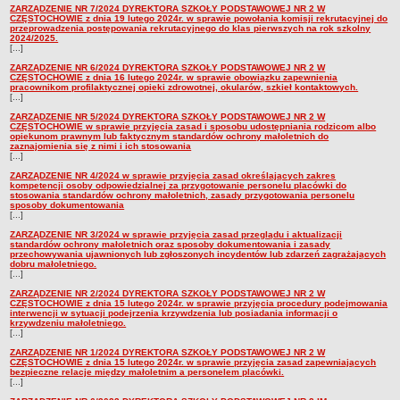
ZARZĄDZENIE NR 7/2024 DYREKTORA SZKOŁY PODSTAWOWEJ NR 2 W
CZĘSTOCHOWIE z dnia 19 lutego 2024r. w sprawie powołania komisji rekrutacyjnej do
przeprowadzenia postępowania rekrutacyjnego do klas pierwszych na rok szkolny
2024/2025.
[...]
ZARZĄDZENIE NR 6/2024 DYREKTORA SZKOŁY PODSTAWOWEJ NR 2 W
CZĘSTOCHOWIE z dnia 16 lutego 2024r. w sprawie obowiązku zapewnienia
pracownikom profilaktycznej opieki zdrowotnej, okularów, szkieł kontaktowych.
[...]
ZARZĄDZENIE NR 5/2024 DYREKTORA SZKOŁY PODSTAWOWEJ NR 2 W
CZĘSTOCHOWIE w sprawie przyjęcia zasad i sposobu udostępniania rodzicom albo
opiekunom prawnym lub faktycznym standardów ochrony małoletnich do
zaznajomienia się z nimi i ich stosowania
[...]
ZARZĄDZENIE NR 4/2024 w sprawie przyjęcia zasad określających zakres
kompetencji osoby odpowiedzialnej za przygotowanie personelu placówki do
stosowania standardów ochrony małoletnich, zasady przygotowania personelu
sposoby dokumentowania
[...]
ZARZĄDZENIE NR 3/2024 w sprawie przyjęcia zasad przeglądu i aktualizacji
standardów ochrony małoletnich oraz sposoby dokumentowania i zasady
przechowywania ujawnionych lub zgłoszonych incydentów lub zdarzeń zagrażających
dobru małoletniego.
[...]
ZARZĄDZENIE NR 2/2024 DYREKTORA SZKOŁY PODSTAWOWEJ NR 2 W
CZĘSTOCHOWIE z dnia 15 lutego 2024r. w sprawie przyjęcia procedury podejmowania
interwencji w sytuacji podejrzenia krzywdzenia lub posiadania informacji o
krzywdzeniu małoletniego.
[...]
ZARZĄDZENIE NR 1/2024 DYREKTORA SZKOŁY PODSTAWOWEJ NR 2 W
CZĘSTOCHOWIE z dnia 15 lutego 2024r. w sprawie przyjęcia zasad zapewniających
bezpieczne relacje między małoletnim a personelem placówki.
[...]