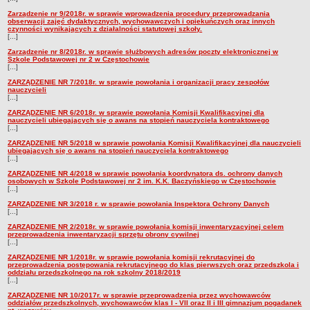
Zarządzenie nr 9/2018r. w sprawie wprowadzenia procedury przeprowadzania
obserwacji zajęć dydaktycznych, wychowawczych i opiekuńczych oraz innych
czynności wynikających z działalności statutowej szkoły.
[...]
Zarządzenie nr 8/2018r. w sprawie służbowych adresów poczty elektronicznej w
Szkole Podstawowej nr 2 w Częstochowie
[...]
ZARZĄDZENIE NR 7/2018r. w sprawie powołania i organizacji pracy zespołów
nauczycieli
[...]
ZARZĄDZENIE NR 6/2018r. w sprawie powołania Komisji Kwalifikacyjnej dla
nauczycieli ubiegających się o awans na stopień nauczyciela kontraktowego
[...]
ZARZĄDZENIE NR 5/2018 w sprawie powołania Komisji Kwalifikacyjnej dla nauczycieli
ubiegających się o awans na stopień nauczyciela kontraktowego
[...]
ZARZĄDZENIE NR 4/2018 w sprawie powołania koordynatora ds. ochrony danych
osobowych w Szkole Podstawowej nr 2 im. K.K. Baczyńskiego w Częstochowie
[...]
ZARZĄDZENIE NR 3/2018 r. w sprawie powołania Inspektora Ochrony Danych
[...]
ZARZĄDZENIE NR 2/2018r. w sprawie powołania komisji inwentaryzacyjnej celem
przeprowadzenia inwentaryzacji sprzętu obrony cywilnej
[...]
ZARZĄDZENIE NR 1/2018r. w sprawie powołania komisji rekrutacyjnej do
przeprowadzenia postępowania rekrutacyjnego do klas pierwszych oraz przedszkola i
oddziału przedszkolnego na rok szkolny 2018/2019
[...]
ZARZĄDZENIE NR 10/2017r. w sprawie przeprowadzenia przez wychowawców
oddziałów przedszkolnych, wychowawców klas I - VII oraz II i III gimnazjum pogadanek