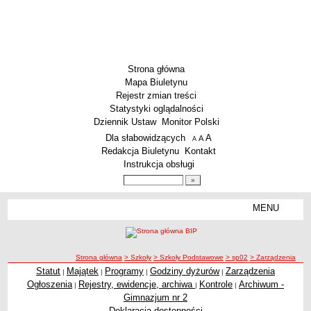
Strona główna
Mapa Biuletynu
Rejestr zmian treści
Statystyki oglądalności
Dziennik Ustaw
Monitor Polski
Menu dodatkowe
Dla słabowidzących
A
powiększ czcionkę
A
standardowy rozmiar czcionki
A
pomniejsz czcionkę
Redakcja Biuletynu
Kontakt
Instrukcja obsługi
Wyszukiwarka artykułów
Szukaj
MENU
Menu
SZKOŁY
Szkoły Podstawowe
ścieżka nawigacji
Strona główna
> Szkoły
> Szkoły Podstawowe
> sp02
> Zarządzenia
Licea
Statut
Majątek
Programy
Godziny dyżurów
Zarządzenia
|
|
|
|
Zarządzenia
Zespoły Szkół
Ogłoszenia
Rejestry, ewidencje, archiwa
Kontrole
Archiwum -
|
|
|
Techniczne Zakłady Naukowe
Gimnazjum nr 2
Deklaracja dostępności
PRZEDSZKOLA