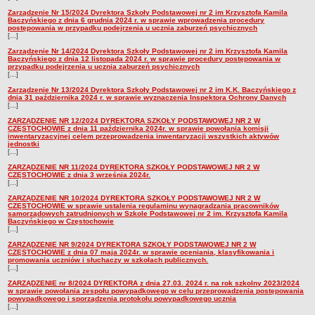
Zarządzenie Nr 15/2024 Dyrektora Szkoły Podstawowej nr 2 im Krzysztofa Kamila
Baczyńskiego z dnia 6 grudnia 2024 r. w sprawie wprowadzenia procedury
postępowania w przypadku podejrzenia u ucznia zaburzeń psychicznych
[...]
Zarządzenie Nr 14/2024 Dyrektora Szkoły Podstawowej nr 2 im Krzysztofa Kamila
Baczyńskiego z dnia 12 listopada 2024 r. w sprawie procedury postępowania w
przypadku podejrzenia u ucznia zaburzeń psychicznych
[...]
Zarządzenie Nr 13/2024 Dyrektora Szkoły Podstawowej nr 2 im K.K. Baczyńskiego z
dnia 31 października 2024 r. w sprawie wyznaczenia Inspektora Ochrony Danych
[...]
ZARZĄDZENIE NR 12/2024 DYREKTORA SZKOŁY PODSTAWOWEJ NR 2 W
CZĘSTOCHOWIE z dnia 11 października 2024r. w sprawie powołania komisji
inwentaryzacyjnej celem przeprowadzenia inwentaryzacji wszystkich aktywów
jednostki
[...]
ZARZĄDZENIE NR 11/2024 DYREKTORA SZKOŁY PODSTAWOWEJ NR 2 W
CZĘSTOCHOWIE z dnia 3 września 2024r.
[...]
ZARZĄDZENIE NR 10/2024 DYREKTORA SZKOŁY PODSTAWOWEJ NR 2 W
CZĘSTOCHOWIE w sprawie ustalenia regulaminu wynagradzania pracowników
samorządowych zatrudnionych w Szkole Podstawowej nr 2 im. Krzysztofa Kamila
Baczyńskiego w Częstochowie
[...]
ZARZĄDZENIE NR 9/2024 DYREKTORA SZKOŁY PODSTAWOWEJ NR 2 W
CZĘSTOCHOWIE z dnia 07 maja 2024r. w sprawie oceniania, klasyfikowania i
promowania uczniów i słuchaczy w szkołach publicznych.
[...]
ZARZĄDZENIE nr 8/2024 DYREKTORA z dnia 27.03. 2024 r. na rok szkolny 2023/2024
w sprawie powołania zespołu powypadkowego w celu przeprowadzenia postępowania
powypadkowego i sporządzenia protokołu powypadkowego ucznia
[...]