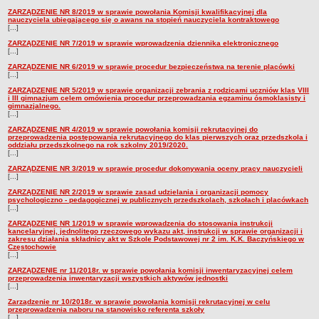
ZARZĄDZENIE NR 8/2019 w sprawie powołania Komisji kwalifikacyjnej dla
nauczyciela ubiegającego się o awans na stopień nauczyciela kontraktowego
[...]
ZARZĄDZENIE NR 7/2019 w sprawie wprowadzenia dziennika elektronicznego
[...]
ZARZĄDZENIE NR 6/2019 w sprawie procedur bezpieczeństwa na terenie placówki
[...]
ZARZĄDZENIE NR 5/2019 w sprawie organizacji zebrania z rodzicami uczniów klas VIII
i III gimnazjum celem omówienia procedur przeprowadzania egzaminu ósmoklasisty i
gimnazjalnego.
[...]
ZARZĄDZENIE NR 4/2019 w sprawie powołania komisji rekrutacyjnej do
przeprowadzenia postępowania rekrutacyjnego do klas pierwszych oraz przedszkola i
oddziału przedszkolnego na rok szkolny 2019/2020.
[...]
ZARZĄDZENIE NR 3/2019 w sprawie procedur dokonywania oceny pracy nauczycieli
[...]
ZARZĄDZENIE NR 2/2019 w sprawie zasad udzielania i organizacji pomocy
psychologiczno - pedagogicznej w publicznych przedszkolach, szkołach i placówkach
[...]
ZARZĄDZENIE NR 1/2019 w sprawie wprowadzenia do stosowania instrukcji
kancelaryjnej, jednolitego rzeczowego wykazu akt, instrukcji w sprawie organizacji i
zakresu działania składnicy akt w Szkole Podstawowej nr 2 im. K.K. Baczyńskiego w
Częstochowie
[...]
ZARZĄDZENIE nr 11/2018r. w sprawie powołania komisji inwentaryzacyjnej celem
przeprowadzenia inwentaryzacji wszystkich aktywów jednostki
[...]
Zarządzenie nr 10/2018r. w sprawie powołania komisji rekrutacyjnej w celu
przeprowadzenia naboru na stanowisko referenta szkoły
[...]