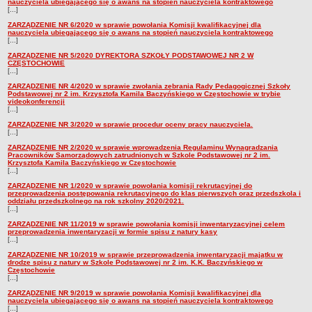
nauczyciela ubiegającego się o awans na stopień nauczyciela kontraktowego
[...]
ZARZĄDZENIE NR 6/2020 w sprawie powołania Komisji kwalifikacyjnej dla
nauczyciela ubiegającego się o awans na stopień nauczyciela kontraktowego
[...]
ZARZĄDZENIE NR 5/2020 DYREKTORA SZKOŁY PODSTAWOWEJ NR 2 W
CZĘSTOCHOWIE
[...]
ZARZĄDZENIE NR 4/2020 w sprawie zwołania zebrania Rady Pedagogicznej Szkoły
Podstawowej nr 2 im. Krzysztofa Kamila Baczyńskiego w Częstochowie w trybie
videokonferencji
[...]
ZARZĄDZENIE NR 3/2020 w sprawie procedur oceny pracy nauczyciela.
[...]
ZARZĄDZENIE NR 2/2020 w sprawie wprowadzenia Regulaminu Wynagradzania
Pracowników Samorządowych zatrudnionych w Szkole Podstawowej nr 2 im.
Krzysztofa Kamila Baczyńskiego w Częstochowie
[...]
ZARZĄDZENIE NR 1/2020 w sprawie powołania komisji rekrutacyjnej do
przeprowadzenia postępowania rekrutacyjnego do klas pierwszych oraz przedszkola i
oddziału przedszkolnego na rok szkolny 2020/2021.
[...]
ZARZĄDZENIE NR 11/2019 w sprawie powołania komisji inwentaryzacyjnej celem
przeprowadzenia inwentaryzacji w formie spisu z natury kasy
[...]
ZARZĄDZENIE NR 10/2019 w sprawie przeprowadzenia inwentaryzacji majątku w
drodze spisu z natury w Szkole Podstawowej nr 2 im. K.K. Baczyńskiego w
Częstochowie
[...]
ZARZĄDZENIE NR 9/2019 w sprawie powołania Komisji kwalifikacyjnej dla
nauczyciela ubiegającego się o awans na stopień nauczyciela kontraktowego
[...]