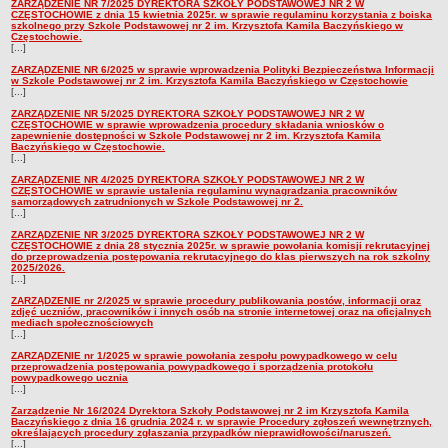
UDOSTĘPNIANIE INFORMACJI PUBLICZNEJ
ZARZĄDZENIE NR 7/2025 DYREKTORA SZKOŁY PODSTAWOWEJ NR 2 W
CZĘSTOCHOWIE z dnia 15 kwietnia 2025r. w sprawie regulaminu korzystania z boiska
OCHRONA DANYCH OSOBOWYCH
szkolnego przy Szkole Podstawowej nr 2 im. Krzysztofa Kamila Baczyńskiego w
Częstochowie.
[...]
ZARZĄDZENIE NR 6/2025 w sprawie wprowadzenia Polityki Bezpieczeństwa Informacji
w Szkole Podstawowej nr 2 im. Krzysztofa Kamila Baczyńskiego w Częstochowie
[...]
ZARZĄDZENIE NR 5/2025 DYREKTORA SZKOŁY PODSTAWOWEJ NR 2 W
CZĘSTOCHOWIE w sprawie wprowadzenia procedury składania wniosków o
zapewnienie dostępności w Szkole Podstawowej nr 2 im. Krzysztofa Kamila
Baczyńskiego w Częstochowie.
[...]
ZARZĄDZENIE NR 4/2025 DYREKTORA SZKOŁY PODSTAWOWEJ NR 2 W
CZĘSTOCHOWIE w sprawie ustalenia regulaminu wynagradzania pracowników
samorządowych zatrudnionych w Szkole Podstawowej nr 2.
[...]
ZARZĄDZENIE NR 3/2025 DYREKTORA SZKOŁY PODSTAWOWEJ NR 2 W
CZĘSTOCHOWIE z dnia 28 stycznia 2025r. w sprawie powołania komisji rekrutacyjnej
do przeprowadzenia postępowania rekrutacyjnego do klas pierwszych na rok szkolny
2025/2026.
[...]
ZARZĄDZENIE nr 2/2025 w sprawie procedury publikowania postów, informacji oraz
zdjęć uczniów, pracowników i innych osób na stronie internetowej oraz na oficjalnych
mediach społecznościowych
[...]
ZARZĄDZENIE nr 1/2025 w sprawie powołania zespołu powypadkowego w celu
przeprowadzenia postępowania powypadkowego i sporządzenia protokołu
powypadkowego ucznia
[...]
Zarządzenie Nr 16/2024 Dyrektora Szkoły Podstawowej nr 2 im Krzysztofa Kamila
Baczyńskiego z dnia 16 grudnia 2024 r. w sprawie Procedury zgłoszeń wewnętrznych,
określających procedury zgłaszania przypadków nieprawidłowości/naruszeń.
[...]