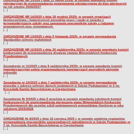
ZARZĄDZENIE NR 1/2026 z dnia 12 lutego 2026r. w sprawie powołania komisji
rekrutacyjnej do przeprowadzenia postępowania rekrutacyjnego do klas pierwszych
Deklaracja dostępności
na rok szkolny 2026/2027
[...]
PORADNIE PSYCHOLOGICZNO-PEDAGOGICZNE
ZARZĄDZENIE NR 14/2025 z dnia 18 grudnia 2025r. w sprawie organizacji
Zespół Poradni
bezpieczeństwa i higienicznych warunków pracy i nauki w związku z
termomodernizacją szkoły oraz zapoznania pracowników szkoły z rodzajem
BIURO FINANSÓW OŚWIATY
prowadzonych prac remontowych.
[...]
Dane podstawowe
ZARZĄDZENIE NR 13/2025 z dnia 5 listopada 2025r. w sprawie wprowadzenia
Statut
Standardów ochrony małoletnich
[...]
Majątek
ZARZĄDZENIE NR 12/2025 z dnia 30 października 2025r. w sprawie powołania komisji
konkursowej do przeprowadzenia drugiego stopnia Wojewódzkich Konkursów
Godziny dyżurów
Przedmiotowych
[...]
Ogłoszenia
Zarządzenie nr 11/2025 z dnia 9 października 2025r. w sprawie powołania komisji
inwentaryzacyjnej celem przeprowadzenia inwentaryzacji wszystkich aktywów
Zarządzenia
jednostki
[...]
Rejestry, ewidencje, archiwa
Zarządzenie nr 10/2025 z dnia 7 października 2025r. w sprawie wprowadzenia
Kontrole
procedur z zakresu ochrony danych osobowych w Szkole Podstawowej nr 2 im.
Krzysztofa Kamila Baczyńskiego w Częstochowie
[...]
PONOWNE WYKORZYSTYWANIE
Zarządzenie Nr 9/2025 z dnia 5 września w sprawie powołania szkolnych komisji
Sprawozdania
konkursowych do przeprowadzenia pierwszego etapu Wojewódzkich Konkursów
Przedmiotowych dla uczniów szkół podstawowych województwa śląskiego w roku
szkolnym 2025/2026
Deklaracja dostępności
[...]
DEKLARACJA DOSTĘPNOŚCI
ZARZĄDZENIE Nr 8/2025 z dnia 16 czerwca 2025 r. w sprawie ustalenia regulaminu
wynagradzania pracowników samorządowych zatrudnionych w Szkole Podstawowej nr
OŚWIADCZENIA MAJĄTKOWE
2 im. Krzysztofa Kamila Baczyńskiego w Częstochowie
[...]
PONOWNE WYKORZYSTYWANIE