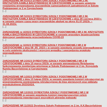
ZARZĄDZENIE NR 6/2023 DYREKTORA SZKOŁY PODSTAWOWEJ NR 2 IM.
KRZYSZTOFA KAMILA BACZYŃSKIEGO W CZĘSTOCHOWIE w sprawie ustalenia
regulaminu wynagradzania pracowników samorządowych zatrudnionych w Szkole
Podstawowej nr 2 w Częstochowie
[...]
ZARZĄDZENIE NR 5/2023 DYREKTORA SZKOŁY PODSTAWOWEJ NR 2 IM.
KRZYSZTOFA KAMILA BACZYŃSKIEGO W CZĘSTOCHOWIE z dnia 28 czerwca 2023 r.
w sprawie zmiany czasu pracy pracowników obsługi na okres 01.07.2023r. –
31.08.2023r.
[...]
ZARZĄDZENIE nr 4/2023 DYREKTORA SZKOŁY PODSTAWOWEJ NR 2 IM. KRZYSZTOFA
KAMILA BACZYŃSKIEGO W CZĘSTOCHOWIE w sprawie procedury bezpieczeństwa
dotyczącej zapobiegania przeciwdziałania COVID-19
[...]
ZARZĄDZENIE nr 3/2023 DYREKTORA SZKOŁY PODSTAWOWEJ NR 2 W
CZĘSTOCHOWIE z dnia 08 .05. 2023 r. w sprawie powołania zespołu powypadkowego
w celu ustalenia okoliczności i przyczyn wypadku i sporządzenia protokołu
powypadkowego
[...]
ZARZĄDZENIE NR 2/2023 DYREKTORA SZKOŁY PODSTAWOWEJ NR 2 W
CZĘSTOCHOWIE z dnia 15 marca 2023r. w sprawie wprowadzenia Regulaminu
funkcjonowania monitoringu wizyjnego w Szkole Podstawowej nr 2 im. Krzysztofa
Kamila Baczyńskiego w Częstochowie
[...]
ZARZĄDZENIE NR 1/2023 DYREKTORA SZKOŁY PODSTAWOWEJ NR 2 W
CZĘSTOCHOWIE z dnia 13 lutego 2023r. w sprawie powołania komisji rekrutacyjnej do
przeprowadzenia postępowania rekrutacyjnego do klas pierwszych oraz oddziału
przedszkolnego 2023/2024.
[...]
ZARZĄDZENIE NR 12/2022 DYREKTORA SZKOŁY PODSTAWOWEJ NR 2 W
CZĘSTOCHOWIE w sprawie powołania komisji inwentaryzacyjnej celem
przeprowadzenia inwentaryzacji wszystkich aktywów jednostki
[...]
ZARZĄDZENIE NR 11/2022 Dyrektora Szkoły Podstawowej nr 2 im. K.K.Baczyńskiego