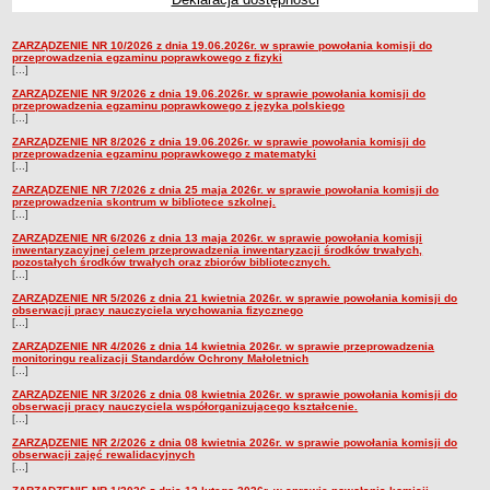
Przedszkola Miejskie
ZARZĄDZENIE NR 10/2026 z dnia 19.06.2026r. w sprawie powołania komisji do
ARCHIWUM SZKÓŁ I PLACÓWEK
Zarządzenia
przeprowadzenia egzaminu poprawkowego z fizyki
[...]
Zlikwidowane gimnazja
ZARZĄDZENIE NR 9/2026 z dnia 19.06.2026r. w sprawie powołania komisji do
Przekształcone szkoły i placówki
przeprowadzenia egzaminu poprawkowego z języka polskiego
[...]
Wielofunkcyjna Placówka
ZARZĄDZENIE NR 8/2026 z dnia 19.06.2026r. w sprawie powołania komisji do
SPECJALNE OŚRODKI SZKOLNO-WYCHOWAWCZE
przeprowadzenia egzaminu poprawkowego z matematyki
[...]
Specjalny Ośrodek nr 1
ZARZĄDZENIE NR 7/2026 z dnia 25 maja 2026r. w sprawie powołania komisji do
przeprowadzenia skontrum w bibliotece szkolnej.
Specjalny Ośrodek nr 5
[...]
BURSA MIEJSKA
ZARZĄDZENIE NR 6/2026 z dnia 13 maja 2026r. w sprawie powołania komisji
inwentaryzacyjnej celem przeprowadzenia inwentaryzacji środków trwałych,
Dane podstawowe
pozostałych środków trwałych oraz zbiorów bibliotecznych.
[...]
Statut
ZARZĄDZENIE NR 5/2026 z dnia 21 kwietnia 2026r. w sprawie powołania komisji do
Majątek
obserwacji pracy nauczyciela wychowania fizycznego
[...]
Godziny dyżurów
ZARZĄDZENIE NR 4/2026 z dnia 14 kwietnia 2026r. w sprawie przeprowadzenia
monitoringu realizacji Standardów Ochrony Małoletnich
Ogłoszenie
[...]
Zarządzenia
ZARZĄDZENIE NR 3/2026 z dnia 08 kwietnia 2026r. w sprawie powołania komisji do
obserwacji pracy nauczyciela współorganizującego kształcenie.
[...]
Kontrole
ZARZĄDZENIE NR 2/2026 z dnia 08 kwietnia 2026r. w sprawie powołania komisji do
Rejestry, ewidencje, archiwa
obserwacji zajęć rewalidacyjnych
[...]
Sprawozdania