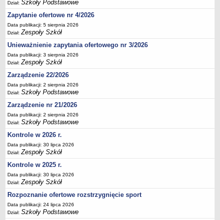
Szkoły Podstawowe
Dział:
Deklaracja dostępności
Zapytanie ofertowe nr 4/2026
PORADNIE PSYCHOLOGICZNO-PEDAGOGICZNE
Data publikacji: 5 sierpnia 2026
Zespół Poradni
Zespoły Szkół
Dział:
BIURO FINANSÓW OŚWIATY
Unieważnienie zapytania ofertowego nr 3/2026
Dane podstawowe
Data publikacji: 3 sierpnia 2026
Zespoły Szkół
Dział:
Statut
Zarządzenie 22/2026
Majątek
Data publikacji: 2 sierpnia 2026
Godziny dyżurów
Szkoły Podstawowe
Dział:
Ogłoszenia
Zarządzenie nr 21/2026
Zarządzenia
Data publikacji: 2 sierpnia 2026
Szkoły Podstawowe
Dział:
Rejestry, ewidencje, archiwa
Kontrole w 2026 r.
Kontrole
Data publikacji: 30 lipca 2026
Zespoły Szkół
Dział:
PONOWNE WYKORZYSTYWANIE
Kontrole w 2025 r.
Sprawozdania
Data publikacji: 30 lipca 2026
Deklaracja dostępności
Zespoły Szkół
Dział:
DEKLARACJA DOSTĘPNOŚCI
Rozpoznanie ofertowe rozstrzygnięcie sport
OŚWIADCZENIA MAJĄTKOWE
Data publikacji: 24 lipca 2026
PONOWNE WYKORZYSTYWANIE
Szkoły Podstawowe
Dział: