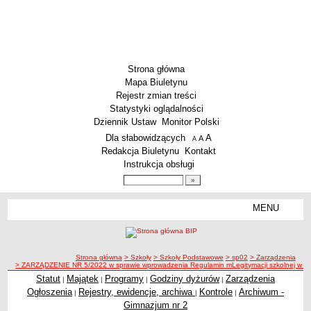
Strona główna
Mapa Biuletynu
Rejestr zmian treści
Statystyki oglądalności
Dziennik Ustaw
Monitor Polski
Menu dodatkowe
Dla słabowidzących
A
powiększ czcionkę
A
standardowy rozmiar czcionki
A
pomniejsz czcionkę
Redakcja Biuletynu
Kontakt
Instrukcja obsługi
Wyszukiwarka artykułów
Szukaj
MENU
Menu
SZKOŁY
Szkoły Podstawowe
ścieżka nawigacji
Strona główna
> Szkoły
> Szkoły Podstawowe
> sp02
> Zarządzenia
Licea
> ZARZĄDZENIE NR 5/2022 w sprawie wprowadzenia Regulamin mLegitymacji szkolnej w Szk
Zespoły Szkół
Statut
Majątek
Programy
Godziny dyżurów
Zarządzenia
|
|
|
|
Ogłoszenia
Rejestry, ewidencje, archiwa
Kontrole
Archiwum -
|
|
|
Techniczne Zakłady Naukowe
Gimnazjum nr 2
PRZEDSZKOLA