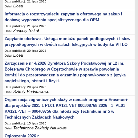
Data publikacji: 21 lipca 2026
Licea
Dział:
Informacja o rozstrzygnięciu zapytania ofertowego na zakup i
dostawę wyposażenia specjalistycznego dla OPM
Data publikacji: 21 lipca 2026
Zespoły Szkół
Dział:
Zapytanie ofertowe - Usługa montażu paneli podłogowych i listew
przypodłogowych w dwóch salach lekcyjnych w budynku VII LO
Data publikacji: 20 lipca 2026
Licea
Dział:
Zarządzenie nr 4/2026 Dyrektora Szkoły Podstawowej nr 12 im.
Bolesława Chrobrego w Częstochowie w sprawie powołania
komisji do przeprowadzenia egzaminu poprawkowego z języka
angielskiego, historii i fizyki.
Data publikacji: 20 lipca 2026
Szkoły Podstawowe
Dział:
Organizacja zagranicznych staży w ramach programu Erasmus+
dla projektów 2025-1-PL01-KA121-VET-000308768 2026 - 1 -PL01 -
KA121 -VET – 000409756 dla młodzieży Technikum nr 5 w
Technicznych Zakładach Naukowych
Data publikacji: 15 lipca 2026
Techniczne Zakłady Naukowe
Dział:
Ogłoszenia 2026 r.