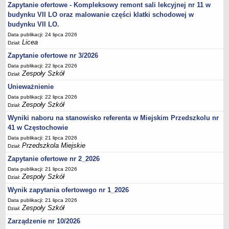
UDOSTĘPNIANIE INFORMACJI PUBLICZNEJ
Zapytanie ofertowe - Kompleksowy remont sali lekcyjnej nr 11 w
OCHRONA DANYCH OSOBOWYCH
budynku VII LO oraz malowanie części klatki schodowej w
budynku VII LO.
Data publikacji: 24 lipca 2026
Licea
Dział:
Zapytanie ofertowe nr 3/2026
Data publikacji: 22 lipca 2026
Zespoły Szkół
Dział:
Unieważnienie
Data publikacji: 22 lipca 2026
Zespoły Szkół
Dział:
Wyniki naboru na stanowisko referenta w Miejskim Przedszkolu nr
41 w Częstochowie
Data publikacji: 21 lipca 2026
Przedszkola Miejskie
Dział:
Zapytanie ofertowe nr 2_2026
Data publikacji: 21 lipca 2026
Zespoły Szkół
Dział:
Wynik zapytania ofertowego nr 1_2026
Data publikacji: 21 lipca 2026
Zespoły Szkół
Dział:
Zarządzenie nr 10/2026