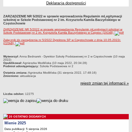
Deklaracja dostępności
Przedszkola Miejskie
ARCHIWUM SZKÓŁ I PLACÓWEK
ZARZĄDZENIE NR 5/2022 w sprawie wprowadzenia Regulamin mLegitymacji
Zlikwidowane gimnazja
szkolnej w Szkole Podstawowej nr 2 im. Krzysztofa Kamila Baczyńskiego w
Częstochowie
Przekształcone szkoły i placówki
ZARZĄDZENIE NR 5/2022 w sprawie wprowadzenia Regulamin mLegitymacji szkolnej w
Szkole Podstawowej nr 2 im. Krzysztofa Kamila Baczyńskiego w Częstoc (191kB)
Wielofunkcyjna Placówka
Załącznik do zarządzenia nr 5/2022 Dyrektora SP w Częstochowie z dnia 10.05.2022r.
SPECJALNE OŚRODKI SZKOLNO-WYCHOWAWCZE
(220kB)
Specjalny Ośrodek nr 1
Specjalny Ośrodek nr 5
metryczka
Wytworzył:
Anna Bednarek - Dyrektor Szkoły Podstawowej nr 2 w Częstochowie (10 maja
2022)
BURSA MIEJSKA
Opublikował:
Agnieszka Modlińska (10 maja 2022, 20:34:28)
Podmiot udostępniający:
Szkoła Podstawowa nr 2
Dane podstawowe
Ostatnia zmiana:
Agnieszka Modlińska (31 sierpnia 2022, 17:48:16)
Statut
Zmieniono:
aktualizacja
rejestr zmian tej informacji »
Majątek
Godziny dyżurów
Liczba odsłon:
12275
Ogłoszenie
Zarządzenia
Kontrole
20 OSTATNIO DODANYCH
Rejestry, ewidencje, archiwa
Mienie 2025
Sprawozdania
Data publikacji: 5 sierpnia 2026