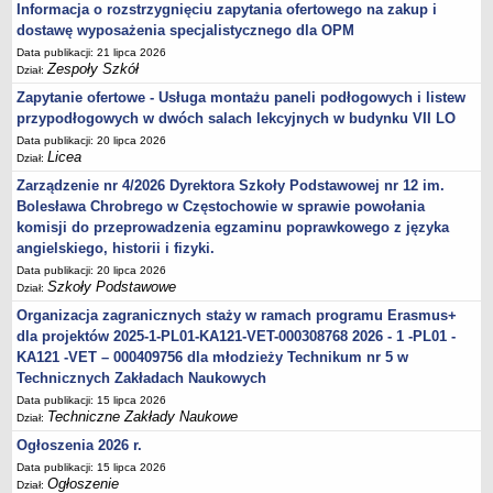
Informacja o rozstrzygnięciu zapytania ofertowego na zakup i
dostawę wyposażenia specjalistycznego dla OPM
Data publikacji: 21 lipca 2026
Zespoły Szkół
Dział:
Zapytanie ofertowe - Usługa montażu paneli podłogowych i listew
przypodłogowych w dwóch salach lekcyjnych w budynku VII LO
Data publikacji: 20 lipca 2026
Licea
Dział:
Zarządzenie nr 4/2026 Dyrektora Szkoły Podstawowej nr 12 im.
Bolesława Chrobrego w Częstochowie w sprawie powołania
komisji do przeprowadzenia egzaminu poprawkowego z języka
angielskiego, historii i fizyki.
Data publikacji: 20 lipca 2026
Szkoły Podstawowe
Dział:
Organizacja zagranicznych staży w ramach programu Erasmus+
dla projektów 2025-1-PL01-KA121-VET-000308768 2026 - 1 -PL01 -
KA121 -VET – 000409756 dla młodzieży Technikum nr 5 w
Technicznych Zakładach Naukowych
Data publikacji: 15 lipca 2026
Techniczne Zakłady Naukowe
Dział:
Ogłoszenia 2026 r.
Data publikacji: 15 lipca 2026
Ogłoszenie
Dział: