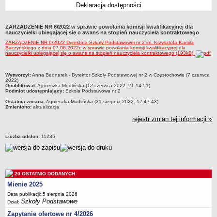
Deklaracja dostępności
Przedszkola Miejskie
ARCHIWUM SZKÓŁ I PLACÓWEK
ZARZĄDZENIE NR 6/2022 w sprawie powołania komisji kwalifikacyjnej dla
Zlikwidowane gimnazja
nauczycielki ubiegającej się o awans na stopień nauczyciela kontraktowego
ZARZĄDZENIE NR 6/2022 Dyrektora Szkoły Podstawowej nr 2 im. Krzysztofa Kamila
Przekształcone szkoły i placówki
Baczyńskiego z dnia 07.06.2022r. w sprawie powołania komisji kwalifikacyjnej dla
nauczycielki ubiegającej się o awans na stopień nauczyciela kontraktowego (193kB)
Wielofunkcyjna Placówka
SPECJALNE OŚRODKI SZKOLNO-WYCHOWAWCZE
metryczka
Wytworzył:
Anna Bednarek - Dyrektor Szkoły Podstawowej nr 2 w Częstochowie (7 czerwca
Specjalny Ośrodek nr 1
2022)
Opublikował:
Agnieszka Modlińska (12 czerwca 2022, 21:14:51)
Specjalny Ośrodek nr 5
Podmiot udostępniający:
Szkoła Podstawowa nr 2
BURSA MIEJSKA
Ostatnia zmiana:
Agnieszka Modlińska (31 sierpnia 2022, 17:47:43)
Zmieniono:
aktualizacja
Dane podstawowe
rejestr zmian tej informacji »
Statut
Majątek
Liczba odsłon:
11235
Godziny dyżurów
Ogłoszenie
20 OSTATNIO DODANYCH
Zarządzenia
Mienie 2025
Kontrole
Data publikacji: 5 sierpnia 2026
Rejestry, ewidencje, archiwa
Szkoły Podstawowe
Dział:
Sprawozdania
Zapytanie ofertowe nr 4/2026