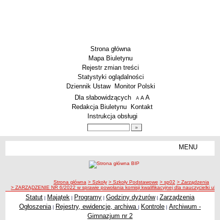
Strona główna
Mapa Biuletynu
Rejestr zmian treści
Statystyki oglądalności
Dziennik Ustaw
Monitor Polski
Menu dodatkowe
Dla słabowidzących
A
powiększ czcionkę
A
standardowy rozmiar czcionki
A
pomniejsz czcionkę
Redakcja Biuletynu
Kontakt
Instrukcja obsługi
Wyszukiwarka artykułów
Szukaj
MENU
Menu
SZKOŁY
Szkoły Podstawowe
ścieżka nawigacji
Strona główna
> Szkoły
> Szkoły Podstawowe
> sp02
> Zarządzenia
Licea
> ZARZĄDZENIE NR 6/2022 w sprawie powołania komisji kwalifikacyjnej dla nauczycielki ubi
Zespoły Szkół
Statut
Majątek
Programy
Godziny dyżurów
Zarządzenia
|
|
|
|
Ogłoszenia
Rejestry, ewidencje, archiwa
Kontrole
Archiwum -
|
|
|
Techniczne Zakłady Naukowe
Gimnazjum nr 2
PRZEDSZKOLA