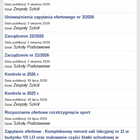
Data publikacji: 5 sierpnia 2026
Deklaracja dostępności
Zespoły Szkół
Dział:
PORADNIE PSYCHOLOGICZNO-PEDAGOGICZNE
Unieważnienie zapytania ofertowego nr 3/2026
Zespół Poradni
Data publikacji: 3 sierpnia 2026
BIURO FINANSÓW OŚWIATY
Zespoły Szkół
Dział:
Dane podstawowe
Zarządzenie 22/2026
Statut
Data publikacji: 2 sierpnia 2026
Szkoły Podstawowe
Dział:
Majątek
Zarządzenie nr 21/2026
Godziny dyżurów
Data publikacji: 2 sierpnia 2026
Ogłoszenia
Szkoły Podstawowe
Dział:
Zarządzenia
Kontrole w 2026 r.
Data publikacji: 30 lipca 2026
Rejestry, ewidencje, archiwa
Zespoły Szkół
Dział:
Kontrole
Kontrole w 2025 r.
PONOWNE WYKORZYSTYWANIE
Data publikacji: 30 lipca 2026
Zespoły Szkół
Dział:
Sprawozdania
Rozpoznanie ofertowe rozstrzygnięcie sport
Deklaracja dostępności
Data publikacji: 24 lipca 2026
DEKLARACJA DOSTĘPNOŚCI
Szkoły Podstawowe
Dział:
OŚWIADCZENIA MAJĄTKOWE
Zapytanie ofertowe - Kompleksowy remont sali lekcyjnej nr 11 w
PONOWNE WYKORZYSTYWANIE
budynku VII LO oraz malowanie części klatki schodowej w