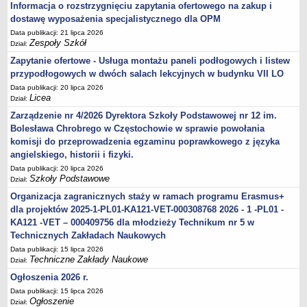
Informacja o rozstrzygnięciu zapytania ofertowego na zakup i
dostawę wyposażenia specjalistycznego dla OPM
Data publikacji: 21 lipca 2026
Zespoły Szkół
Dział:
Zapytanie ofertowe - Usługa montażu paneli podłogowych i listew
przypodłogowych w dwóch salach lekcyjnych w budynku VII LO
Data publikacji: 20 lipca 2026
Licea
Dział:
Zarządzenie nr 4/2026 Dyrektora Szkoły Podstawowej nr 12 im.
Bolesława Chrobrego w Częstochowie w sprawie powołania
komisji do przeprowadzenia egzaminu poprawkowego z języka
angielskiego, historii i fizyki.
Data publikacji: 20 lipca 2026
Szkoły Podstawowe
Dział:
Organizacja zagranicznych staży w ramach programu Erasmus+
dla projektów 2025-1-PL01-KA121-VET-000308768 2026 - 1 -PL01 -
KA121 -VET – 000409756 dla młodzieży Technikum nr 5 w
Technicznych Zakładach Naukowych
Data publikacji: 15 lipca 2026
Techniczne Zakłady Naukowe
Dział:
Ogłoszenia 2026 r.
Data publikacji: 15 lipca 2026
Ogłoszenie
Dział: