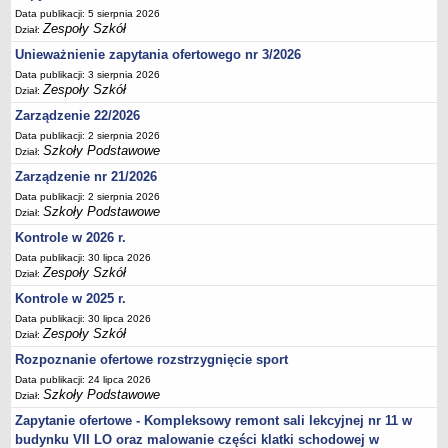
Data publikacji: 5 sierpnia 2026
Deklaracja dostępności
Zespoły Szkół
Dział:
PORADNIE PSYCHOLOGICZNO-PEDAGOGICZNE
Unieważnienie zapytania ofertowego nr 3/2026
Zespół Poradni
Data publikacji: 3 sierpnia 2026
BIURO FINANSÓW OŚWIATY
Zespoły Szkół
Dział:
Dane podstawowe
Zarządzenie 22/2026
Statut
Data publikacji: 2 sierpnia 2026
Szkoły Podstawowe
Dział:
Majątek
Zarządzenie nr 21/2026
Godziny dyżurów
Data publikacji: 2 sierpnia 2026
Ogłoszenia
Szkoły Podstawowe
Dział:
Zarządzenia
Kontrole w 2026 r.
Data publikacji: 30 lipca 2026
Rejestry, ewidencje, archiwa
Zespoły Szkół
Dział:
Kontrole
Kontrole w 2025 r.
PONOWNE WYKORZYSTYWANIE
Data publikacji: 30 lipca 2026
Zespoły Szkół
Dział:
Sprawozdania
Rozpoznanie ofertowe rozstrzygnięcie sport
Deklaracja dostępności
Data publikacji: 24 lipca 2026
DEKLARACJA DOSTĘPNOŚCI
Szkoły Podstawowe
Dział:
OŚWIADCZENIA MAJĄTKOWE
Zapytanie ofertowe - Kompleksowy remont sali lekcyjnej nr 11 w
PONOWNE WYKORZYSTYWANIE
budynku VII LO oraz malowanie części klatki schodowej w