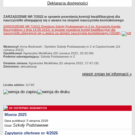
Deklaracja dostępności
Przedszkola Miejskie
ARCHIWUM SZKÓŁ I PLACÓWEK
ZARZĄDZENIE NR 7/2022 w sprawie powołania komisji kwalifikacyjnej dla
Zlikwidowane gimnazja
nauczycielki ubiegającej się o awans na stopień nauczyciela kontraktowego
ZARZĄDZENIE NR 7/2022 Dyrektora Szkoły Podstawowej nr 2 im. Krzysztofa Kamila
Przekształcone szkoły i placówki
Baczyńskiego z dnia 14.06.2022r. w sprawie powołania komisji kwalifikacyjnej dla
nauczycielki ubiegającej się o awans na stopień nauczyciela kontraktowego (192kB)
Wielofunkcyjna Placówka
SPECJALNE OŚRODKI SZKOLNO-WYCHOWAWCZE
metryczka
Wytworzył:
Anna Bednarek - Dyrektor Szkoły Podstawowej nr 2 w Częstochowie (14
Specjalny Ośrodek nr 1
czerwca 2022)
Opublikował:
Agnieszka Modlińska (20 czerwca 2022, 20:32:08)
Specjalny Ośrodek nr 5
Podmiot udostępniający:
Szkoła Podstawowa nr 2
BURSA MIEJSKA
Ostatnia zmiana:
Agnieszka Modlińska (31 sierpnia 2022, 17:47:19)
Zmieniono:
aktualizacja
Dane podstawowe
rejestr zmian tej informacji »
Statut
Majątek
Liczba odsłon:
11740
Godziny dyżurów
Ogłoszenie
20 OSTATNIO DODANYCH
Zarządzenia
Mienie 2025
Kontrole
Data publikacji: 5 sierpnia 2026
Rejestry, ewidencje, archiwa
Szkoły Podstawowe
Dział:
Sprawozdania
Zapytanie ofertowe nr 4/2026