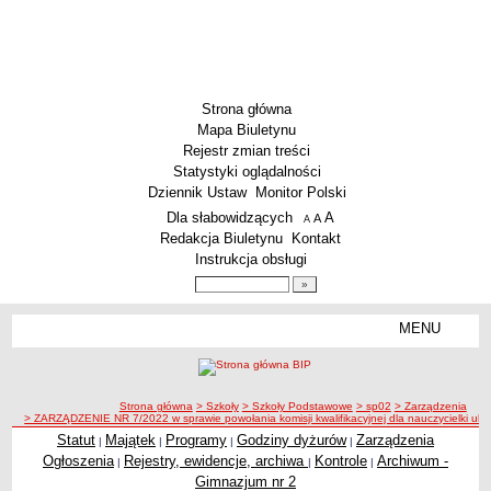
Strona główna
Mapa Biuletynu
Rejestr zmian treści
Statystyki oglądalności
Dziennik Ustaw
Monitor Polski
Menu dodatkowe
Dla słabowidzących
A
powiększ czcionkę
A
standardowy rozmiar czcionki
A
pomniejsz czcionkę
Redakcja Biuletynu
Kontakt
Instrukcja obsługi
Wyszukiwarka artykułów
Szukaj
MENU
Menu
SZKOŁY
Szkoły Podstawowe
ścieżka nawigacji
Strona główna
> Szkoły
> Szkoły Podstawowe
> sp02
> Zarządzenia
Licea
> ZARZĄDZENIE NR 7/2022 w sprawie powołania komisji kwalifikacyjnej dla nauczycielki ubi
Zespoły Szkół
Statut
Majątek
Programy
Godziny dyżurów
Zarządzenia
|
|
|
|
Ogłoszenia
Rejestry, ewidencje, archiwa
Kontrole
Archiwum -
|
|
|
Techniczne Zakłady Naukowe
Gimnazjum nr 2
PRZEDSZKOLA