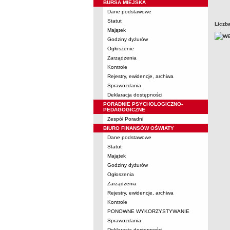
BURSA MIEJSKA
Dane podstawowe
Statut
Liczb
Majątek
Godziny dyżurów
Ogłoszenie
Zarządzenia
Kontrole
Rejestry, ewidencje, archiwa
Sprawozdania
Deklaracja dostępności
PORADNIE PSYCHOLOGICZNO-
PEDAGOGICZNE
Zespół Poradni
BIURO FINANSÓW OŚWIATY
Dane podstawowe
Statut
Majątek
Godziny dyżurów
Ogłoszenia
Zarządzenia
Rejestry, ewidencje, archiwa
Kontrole
PONOWNE WYKORZYSTYWANIE
Sprawozdania
Deklaracja dostępności