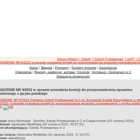
ścieżka nawigacji
Strona główna
> Szkoły
> Szkoły Podstawowe
> sp02
> 
ĄDZENIE NR 9/2022 w sprawie powołania komisji do przeprowadzenia egzaminu poprawkowego 
Statut
|
Majątek
|
Programy
|
Godziny dyżurów
|
Zarządzenia
Ogłoszenia
|
Rejestry, ewidencje, archiwa
|
Kontrole
|
Archiwum - Gimnazjum nr 2
Deklaracja dostępności
DZENIE NR 9/2022 w sprawie powołania komisji do przeprowadzenia egzaminu
wkowego z języka polskiego
DZENIE NR 9/2022 Dyrektora Szkoły Podstawowej nr 2 im. Krzysztofa Kamila Baczyńskiego z dn
2022r. w sprawie powołania komisji do przeprowadzenia egzaminu poprawkowego z języka polsk
B)
czka
rzył:
Anna Bednarek - Dyrektor Szkoły Podstawowej nr 2 w Częstochowie (20 czerwca 2022)
ikował:
Agnieszka Modlińska (20 czerwca 2022, 20:37:31)
ot udostępniający:
Szkoła Podstawowa nr 2
nia zmiana:
Agnieszka Modlińska (31 sierpnia 2022, 17:43:37)
iono:
aktualizacja