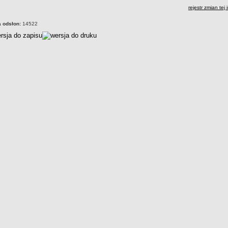
rejestr zmian tej 
a odsłon:
14522