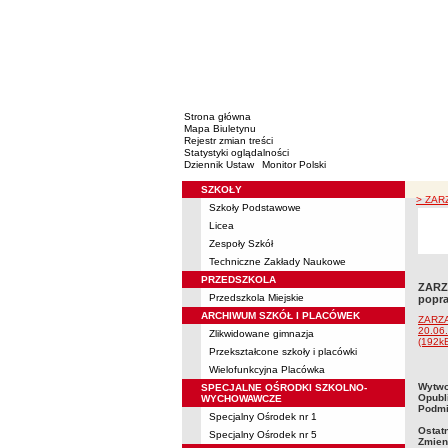
Strona główna
Mapa Biuletynu
Rejestr zmian treści
Statystyki oglądalności
Dziennik Ustaw
Monitor Polski
SZKOŁY
Menu
> ZARZ
Szkoły Podstawowe
Licea
Zespoły Szkół
Techniczne Zakłady Naukowe
PRZEDSZKOLA
ZARZĄ
Przedszkola Miejskie
popra
ARCHIWUM SZKÓŁ I PLACÓWEK
ZARZĄ
20.06.
Zlikwidowane gimnazja
(192k
Przekształcone szkoły i placówki
Wielofunkcyjna Placówka
metry
Wytwo
SPECJALNE OŚRODKI SZKOLNO-
Opubl
WYCHOWAWCZE
Podmi
Specjalny Ośrodek nr 1
Ostat
Specjalny Ośrodek nr 5
Zmien