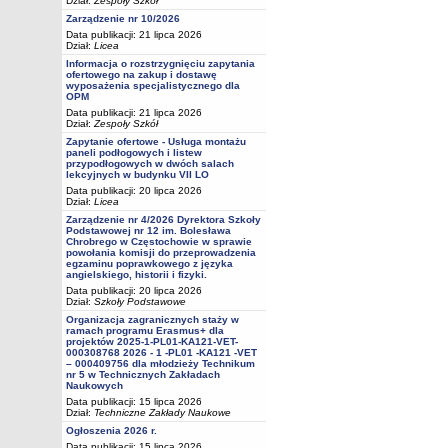
Dział:
Zespoły Szkół
Zarządzenie nr 10/2026
Data publikacji: 21 lipca 2026
Dział:
Licea
Informacja o rozstrzygnięciu zapytania
ofertowego na zakup i dostawę
wyposażenia specjalistycznego dla
OPM
Data publikacji: 21 lipca 2026
Dział:
Zespoły Szkół
Zapytanie ofertowe - Usługa montażu
paneli podłogowych i listew
przypodłogowych w dwóch salach
lekcyjnych w budynku VII LO
Data publikacji: 20 lipca 2026
Dział:
Licea
Zarządzenie nr 4/2026 Dyrektora Szkoły
Podstawowej nr 12 im. Bolesława
Chrobrego w Częstochowie w sprawie
powołania komisji do przeprowadzenia
egzaminu poprawkowego z języka
angielskiego, historii i fizyki.
Data publikacji: 20 lipca 2026
Dział:
Szkoły Podstawowe
Organizacja zagranicznych staży w
ramach programu Erasmus+ dla
projektów 2025-1-PL01-KA121-VET-
000308768 2026 - 1 -PL01 -KA121 -VET
– 000409756 dla młodzieży Technikum
nr 5 w Technicznych Zakładach
Naukowych
Data publikacji: 15 lipca 2026
Dział:
Techniczne Zakłady Naukowe
Ogłoszenia 2026 r.
Data publikacji: 15 lipca 2026