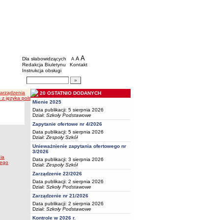
BIP - Oświata Częstochowa
Menu dodatkowe
A
powiększ czcionkę
A
standardowy rozmiar czcionki
Dla słabowidzących
A
pomniejsz czcionkę
Redakcja Biuletynu
Kontakt
Instrukcja obsługi
Wyszukiwarka artykułów
Szukaj
Zarządzenia
20 OSTATNIO DODANYCH
z języka polskiego
Mienie 2025
Data publikacji: 5 sierpnia 2026
Dział:
Szkoły Podstawowe
Zapytanie ofertowe nr 4/2026
Data publikacji: 5 sierpnia 2026
Dział:
Zespoły Szkół
Unieważnienie zapytania ofertowego nr
3/2026
ia
Data publikacji: 3 sierpnia 2026
iego
Dział:
Zespoły Szkół
Zarządzenie 22/2026
Data publikacji: 2 sierpnia 2026
Dział:
Szkoły Podstawowe
Zarządzenie nr 21/2026
Data publikacji: 2 sierpnia 2026
Dział:
Szkoły Podstawowe
Kontrole w 2026 r.