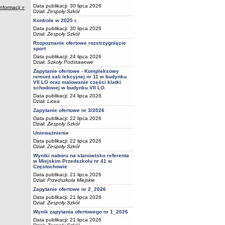
Data publikacji: 30 lipca 2026
informacji »
Dział:
Zespoły Szkół
Kontrole w 2025 r.
Data publikacji: 30 lipca 2026
Dział:
Zespoły Szkół
Rozpoznanie ofertowe rozstrzygnięcie
sport
Data publikacji: 24 lipca 2026
Dział:
Szkoły Podstawowe
Zapytanie ofertowe - Kompleksowy
remont sali lekcyjnej nr 11 w budynku
VII LO oraz malowanie części klatki
schodowej w budynku VII LO.
Data publikacji: 24 lipca 2026
Dział:
Licea
Zapytanie ofertowe nr 3/2026
Data publikacji: 22 lipca 2026
Dział:
Zespoły Szkół
Unieważnienie
Data publikacji: 22 lipca 2026
Dział:
Zespoły Szkół
Wyniki naboru na stanowisko referenta
w Miejskim Przedszkolu nr 41 w
Częstochowie
Data publikacji: 21 lipca 2026
Dział:
Przedszkola Miejskie
Zapytanie ofertowe nr 2_2026
Data publikacji: 21 lipca 2026
Dział:
Zespoły Szkół
Wynik zapytania ofertowego nr 1_2026
Data publikacji: 21 lipca 2026