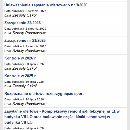
Deklaracja dostępności
Unieważnienie zapytania ofertowego nr 3/2026
Data publikacji: 3 sierpnia 2026
PORADNIE PSYCHOLOGICZNO-PEDAGOGICZNE
Zespoły Szkół
Dział:
Zespół Poradni
Zarządzenie 22/2026
BIURO FINANSÓW OŚWIATY
Data publikacji: 2 sierpnia 2026
Dane podstawowe
Szkoły Podstawowe
Dział:
Statut
Zarządzenie nr 21/2026
Majątek
Data publikacji: 2 sierpnia 2026
Szkoły Podstawowe
Dział:
Godziny dyżurów
Kontrole w 2026 r.
Ogłoszenia
Data publikacji: 30 lipca 2026
Zarządzenia
Zespoły Szkół
Dział:
Rejestry, ewidencje, archiwa
Kontrole w 2025 r.
Data publikacji: 30 lipca 2026
Kontrole
Zespoły Szkół
Dział:
PONOWNE WYKORZYSTYWANIE
Rozpoznanie ofertowe rozstrzygnięcie sport
Sprawozdania
Data publikacji: 24 lipca 2026
Szkoły Podstawowe
Dział:
Deklaracja dostępności
Zapytanie ofertowe - Kompleksowy remont sali lekcyjnej nr 11 w
DEKLARACJA DOSTĘPNOŚCI
budynku VII LO oraz malowanie części klatki schodowej w
OŚWIADCZENIA MAJĄTKOWE
budynku VII LO.
PONOWNE WYKORZYSTYWANIE
Data publikacji: 24 lipca 2026