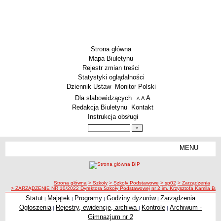
Strona główna
Mapa Biuletynu
Rejestr zmian treści
Statystyki oglądalności
Dziennik Ustaw
Monitor Polski
Menu dodatkowe
Dla słabowidzących
A
powiększ czcionkę
A
standardowy rozmiar czcionki
A
pomniejsz czcionkę
Redakcja Biuletynu
Kontakt
Instrukcja obsługi
Wyszukiwarka artykułów
Szukaj
MENU
Menu
SZKOŁY
Szkoły Podstawowe
ścieżka nawigacji
Strona główna
> Szkoły
> Szkoły Podstawowe
> sp02
> Zarządzenia
Licea
> ZARZĄDZENIE NR 10/2022 Dyrektora Szkoły Podstawowej nr 2 im. Krzysztofa Kamila Bacz
Zespoły Szkół
Statut
Majątek
Programy
Godziny dyżurów
Zarządzenia
|
|
|
|
Ogłoszenia
Rejestry, ewidencje, archiwa
Kontrole
Archiwum -
|
|
|
Techniczne Zakłady Naukowe
Gimnazjum nr 2
PRZEDSZKOLA