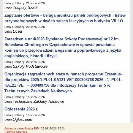
Data publikacji: 21 lipca 2026
Zespoły Szkół
Dział:
Zapytanie ofertowe - Usługa montażu paneli podłogowych i listew
przypodłogowych w dwóch salach lekcyjnych w budynku VII LO
Data publikacji: 20 lipca 2026
Licea
Dział:
Zarządzenie nr 4/2026 Dyrektora Szkoły Podstawowej nr 12 im.
Bolesława Chrobrego w Częstochowie w sprawie powołania
komisji do przeprowadzenia egzaminu poprawkowego z języka
angielskiego, historii i fizyki.
Data publikacji: 20 lipca 2026
Szkoły Podstawowe
Dział:
Organizacja zagranicznych staży w ramach programu Erasmus+
dla projektów 2025-1-PL01-KA121-VET-000308768 2026 - 1 -PL01 -
KA121 -VET – 000409756 dla młodzieży Technikum nr 5 w
Technicznych Zakładach Naukowych
Data publikacji: 15 lipca 2026
Techniczne Zakłady Naukowe
Dział:
Ogłoszenia 2026 r.
Data publikacji: 15 lipca 2026
Ogłoszenie
Dział:
Ostatnia aktualizacja BIP:
09.08.2026 15:34
Polityka Cookies