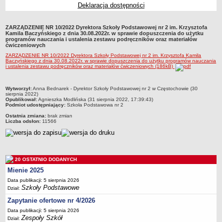
Deklaracja dostępności
Przedszkola Miejskie
ARCHIWUM SZKÓŁ I PLACÓWEK
ZARZĄDZENIE NR 10/2022 Dyrektora Szkoły Podstawowej nr 2 im. Krzysztofa
Zlikwidowane gimnazja
Kamila Baczyńskiego z dnia 30.08.2022r. w sprawie dopuszczenia do użytku
programów nauczania i ustalenia zestawu podręczników oraz materiałów
Przekształcone szkoły i placówki
ćwiczeniowych
ZARZĄDZENIE NR 10/2022 Dyrektora Szkoły Podstawowej nr 2 im. Krzysztofa Kamila
Wielofunkcyjna Placówka
Baczyńskiego z dnia 30.08.2022r. w sprawie dopuszczenia do użytku programów nauczania
i ustalenia zestawu podręczników oraz materiałów ćwiczeniowych (186kB)
SPECJALNE OŚRODKI SZKOLNO-WYCHOWAWCZE
Specjalny Ośrodek nr 1
metryczka
Wytworzył:
Anna Bednarek - Dyrektor Szkoły Podstawowej nr 2 w Częstochowie (30
Specjalny Ośrodek nr 5
sierpnia 2022)
Opublikował:
Agnieszka Modlińska (31 sierpnia 2022, 17:39:43)
BURSA MIEJSKA
Podmiot udostępniający:
Szkoła Podstawowa nr 2
Dane podstawowe
Ostatnia zmiana:
brak zmian
Liczba odsłon:
11566
Statut
Majątek
Godziny dyżurów
20 OSTATNIO DODANYCH
Ogłoszenie
Mienie 2025
Zarządzenia
Data publikacji: 5 sierpnia 2026
Szkoły Podstawowe
Dział:
Kontrole
Zapytanie ofertowe nr 4/2026
Rejestry, ewidencje, archiwa
Data publikacji: 5 sierpnia 2026
Sprawozdania
Zespoły Szkół
Dział: