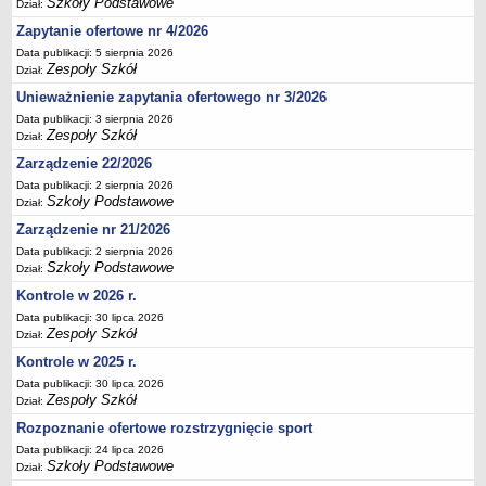
Szkoły Podstawowe
Dział:
Deklaracja dostępności
Zapytanie ofertowe nr 4/2026
PORADNIE PSYCHOLOGICZNO-PEDAGOGICZNE
Data publikacji: 5 sierpnia 2026
Zespół Poradni
Zespoły Szkół
Dział:
BIURO FINANSÓW OŚWIATY
Unieważnienie zapytania ofertowego nr 3/2026
Dane podstawowe
Data publikacji: 3 sierpnia 2026
Zespoły Szkół
Dział:
Statut
Zarządzenie 22/2026
Majątek
Data publikacji: 2 sierpnia 2026
Godziny dyżurów
Szkoły Podstawowe
Dział:
Ogłoszenia
Zarządzenie nr 21/2026
Data publikacji: 2 sierpnia 2026
Zarządzenia
Szkoły Podstawowe
Dział:
Rejestry, ewidencje, archiwa
Kontrole w 2026 r.
Kontrole
Data publikacji: 30 lipca 2026
Zespoły Szkół
Dział:
PONOWNE WYKORZYSTYWANIE
Kontrole w 2025 r.
Sprawozdania
Data publikacji: 30 lipca 2026
Deklaracja dostępności
Zespoły Szkół
Dział:
DEKLARACJA DOSTĘPNOŚCI
Rozpoznanie ofertowe rozstrzygnięcie sport
OŚWIADCZENIA MAJĄTKOWE
Data publikacji: 24 lipca 2026
Szkoły Podstawowe
PONOWNE WYKORZYSTYWANIE
Dział: