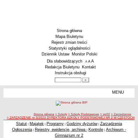
Strona główna
Mapa Biuletynu
Rejestr zmian treści
Statystyki oglądalności
Dziennik Ustaw
Monitor Polski
Menu dodatkowe
Dla słabowidzących
A
powiększ czcionkę
A
standardowy rozmiar czcionki
A
pomniejsz czcionkę
Redakcja Biuletynu
Kontakt
Instrukcja obsługi
Wyszukiwarka artykułów
Szukaj
MENU
Menu
SZKOŁY
Szkoły Podstawowe
ścieżka nawigacji
Strona główna
> Szkoły
> Szkoły Podstawowe
> sp02
> Zarządzenia
Licea
> ZARZĄDZENIE nr 3/2023 DYREKTORA SZKOŁY PODSTAWOWEJ NR 2 W CZĘSTOCHOWIE z dnia 
Zespoły Szkół
Statut
Majątek
Programy
Godziny dyżurów
Zarządzenia
|
|
|
|
Ogłoszenia
Rejestry, ewidencje, archiwa
Kontrole
Archiwum -
|
|
|
Techniczne Zakłady Naukowe
Gimnazjum nr 2
PRZEDSZKOLA