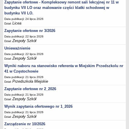
UDOSTĘPNIANIE INFORMACJI PUBLICZNEJ
Zapytanie ofertowe - Kompleksowy remont sali lekcyjnej nr 11 w
OCHRONA DANYCH OSOBOWYCH
budynku VII LO oraz malowanie części klatki schodowej w
budynku VII LO.
Data publikacji: 24 lipca 2026
Licea
Dział:
Zapytanie ofertowe nr 3/2026
Data publikacji: 22 lipca 2026
Zespoły Szkół
Dział:
Unieważnienie
Data publikacji: 22 lipca 2026
Zespoły Szkół
Dział:
Wyniki naboru na stanowisko referenta w Miejskim Przedszkolu nr
41 w Częstochowie
Data publikacji: 21 lipca 2026
Przedszkola Miejskie
Dział:
Zapytanie ofertowe nr 2_2026
Data publikacji: 21 lipca 2026
Zespoły Szkół
Dział:
Wynik zapytania ofertowego nr 1_2026
Data publikacji: 21 lipca 2026
Zespoły Szkół
Dział:
Zarządzenie nr 10/2026