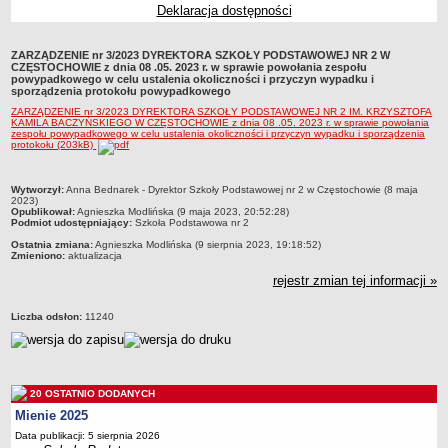
Deklaracja dostępności
Przedszkola Miejskie
ARCHIWUM SZKÓŁ I PLACÓWEK
ZARZĄDZENIE nr 3/2023 DYREKTORA SZKOŁY PODSTAWOWEJ NR 2 W
Zlikwidowane gimnazja
CZĘSTOCHOWIE z dnia 08 .05. 2023 r. w sprawie powołania zespołu
powypadkowego w celu ustalenia okoliczności i przyczyn wypadku i
Przekształcone szkoły i placówki
sporządzenia protokołu powypadkowego
ZARZĄDZENIE nr 3/2023 DYREKTORA SZKOŁY PODSTAWOWEJ NR 2 IM. KRZYSZTOFA
Wielofunkcyjna Placówka
KAMILA BACZYŃSKIEGO W CZĘSTOCHOWIE z dnia 08 .05. 2023 r. w sprawie powołania
zespołu powypadkowego w celu ustalenia okoliczności i przyczyn wypadku i sporządzenia
SPECJALNE OŚRODKI SZKOLNO-WYCHOWAWCZE
protokołu (203kB)
Specjalny Ośrodek nr 1
Specjalny Ośrodek nr 5
metryczka
Wytworzył:
Anna Bednarek - Dyrektor Szkoły Podstawowej nr 2 w Częstochowie (8 maja
2023)
BURSA MIEJSKA
Opublikował:
Agnieszka Modlińska (9 maja 2023, 20:52:28)
Podmiot udostępniający:
Szkoła Podstawowa nr 2
Dane podstawowe
Ostatnia zmiana:
Agnieszka Modlińska (9 sierpnia 2023, 19:18:52)
Statut
Zmieniono:
aktualizacja
rejestr zmian tej informacji »
Majątek
Godziny dyżurów
Liczba odsłon:
11240
Ogłoszenie
Zarządzenia
Kontrole
20 OSTATNIO DODANYCH
Rejestry, ewidencje, archiwa
Mienie 2025
Data publikacji: 5 sierpnia 2026
Sprawozdania