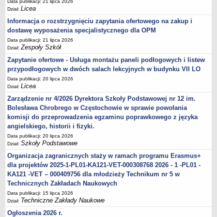
Data publikacji: 21 lipca 2026
Licea
Dział:
Informacja o rozstrzygnięciu zapytania ofertowego na zakup i
dostawę wyposażenia specjalistycznego dla OPM
Data publikacji: 21 lipca 2026
Zespoły Szkół
Dział:
Zapytanie ofertowe - Usługa montażu paneli podłogowych i listew
przypodłogowych w dwóch salach lekcyjnych w budynku VII LO
Data publikacji: 20 lipca 2026
Licea
Dział:
Zarządzenie nr 4/2026 Dyrektora Szkoły Podstawowej nr 12 im.
Bolesława Chrobrego w Częstochowie w sprawie powołania
komisji do przeprowadzenia egzaminu poprawkowego z języka
angielskiego, historii i fizyki.
Data publikacji: 20 lipca 2026
Szkoły Podstawowe
Dział:
Organizacja zagranicznych staży w ramach programu Erasmus+
dla projektów 2025-1-PL01-KA121-VET-000308768 2026 - 1 -PL01 -
KA121 -VET – 000409756 dla młodzieży Technikum nr 5 w
Technicznych Zakładach Naukowych
Data publikacji: 15 lipca 2026
Techniczne Zakłady Naukowe
Dział:
Ogłoszenia 2026 r.