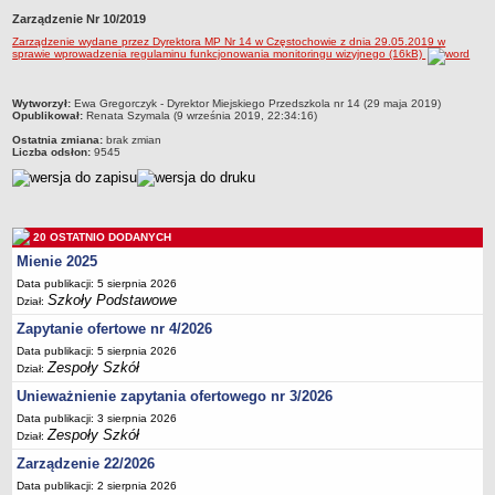
Zarządzenie Nr 10/2019
Przedszkola Miejskie
Zarządzenie wydane przez Dyrektora MP Nr 14 w Częstochowie z dnia 29.05.2019 w
ARCHIWUM SZKÓŁ I PLACÓWEK
sprawie wprowadzenia regulaminu funkcjonowania monitoringu wizyjnego (16kB)
Zlikwidowane gimnazja
Przekształcone szkoły i placówki
metryczka
Wytworzył:
Ewa Gregorczyk - Dyrektor Miejskiego Przedszkola nr 14 (29 maja 2019)
Opublikował:
Renata Szymala (9 września 2019, 22:34:16)
Wielofunkcyjna Placówka
Ostatnia zmiana:
brak zmian
Liczba odsłon:
9545
SPECJALNE OŚRODKI SZKOLNO-WYCHOWAWCZE
Specjalny Ośrodek nr 1
Specjalny Ośrodek nr 5
BURSA MIEJSKA
20 OSTATNIO DODANYCH
Dane podstawowe
Mienie 2025
Statut
Data publikacji: 5 sierpnia 2026
Szkoły Podstawowe
Dział:
Majątek
Zapytanie ofertowe nr 4/2026
Godziny dyżurów
Data publikacji: 5 sierpnia 2026
Zespoły Szkół
Ogłoszenie
Dział:
Unieważnienie zapytania ofertowego nr 3/2026
Zarządzenia
Data publikacji: 3 sierpnia 2026
Kontrole
Zespoły Szkół
Dział:
Rejestry, ewidencje, archiwa
Zarządzenie 22/2026
Sprawozdania
Data publikacji: 2 sierpnia 2026