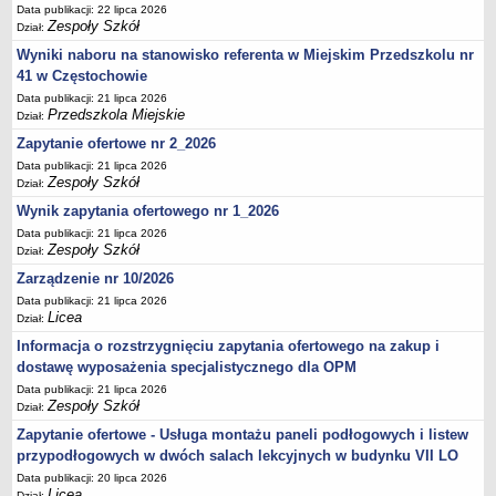
UDOSTĘPNIANIE INFORMACJI PUBLICZNEJ
Data publikacji: 22 lipca 2026
Zespoły Szkół
OCHRONA DANYCH OSOBOWYCH
Dział:
Wyniki naboru na stanowisko referenta w Miejskim Przedszkolu nr
41 w Częstochowie
Data publikacji: 21 lipca 2026
Przedszkola Miejskie
Dział:
Zapytanie ofertowe nr 2_2026
Data publikacji: 21 lipca 2026
Zespoły Szkół
Dział:
Wynik zapytania ofertowego nr 1_2026
Data publikacji: 21 lipca 2026
Zespoły Szkół
Dział:
Zarządzenie nr 10/2026
Data publikacji: 21 lipca 2026
Licea
Dział:
Informacja o rozstrzygnięciu zapytania ofertowego na zakup i
dostawę wyposażenia specjalistycznego dla OPM
Data publikacji: 21 lipca 2026
Zespoły Szkół
Dział:
Zapytanie ofertowe - Usługa montażu paneli podłogowych i listew
przypodłogowych w dwóch salach lekcyjnych w budynku VII LO
Data publikacji: 20 lipca 2026
Licea
Dział: