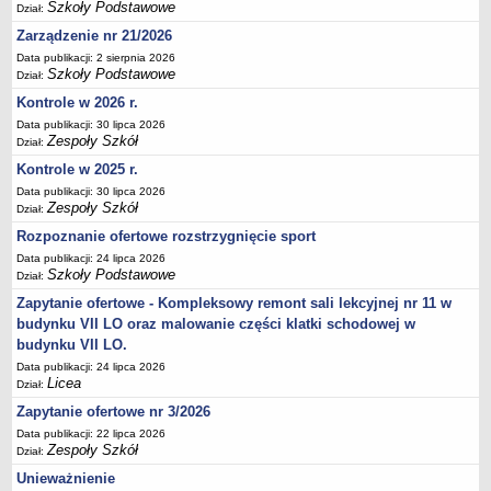
Szkoły Podstawowe
Dział:
Deklaracja dostępności
Zarządzenie nr 21/2026
PORADNIE PSYCHOLOGICZNO-PEDAGOGICZNE
Data publikacji: 2 sierpnia 2026
Zespół Poradni
Szkoły Podstawowe
Dział:
BIURO FINANSÓW OŚWIATY
Kontrole w 2026 r.
Dane podstawowe
Data publikacji: 30 lipca 2026
Zespoły Szkół
Statut
Dział:
Kontrole w 2025 r.
Majątek
Data publikacji: 30 lipca 2026
Godziny dyżurów
Zespoły Szkół
Dział:
Ogłoszenia
Rozpoznanie ofertowe rozstrzygnięcie sport
Zarządzenia
Data publikacji: 24 lipca 2026
Szkoły Podstawowe
Dział:
Rejestry, ewidencje, archiwa
Zapytanie ofertowe - Kompleksowy remont sali lekcyjnej nr 11 w
Kontrole
budynku VII LO oraz malowanie części klatki schodowej w
PONOWNE WYKORZYSTYWANIE
budynku VII LO.
Data publikacji: 24 lipca 2026
Sprawozdania
Licea
Dział:
Deklaracja dostępności
Zapytanie ofertowe nr 3/2026
DEKLARACJA DOSTĘPNOŚCI
Data publikacji: 22 lipca 2026
OŚWIADCZENIA MAJĄTKOWE
Zespoły Szkół
Dział:
PONOWNE WYKORZYSTYWANIE
Unieważnienie