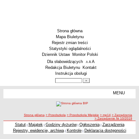
Strona główna
Mapa Biuletynu
Rejestr zmian treści
Statystyki oglądalności
Dziennik Ustaw
Monitor Polski
Menu dodatkowe
Dla słabowidzących
A
powiększ czcionkę
A
standardowy rozmiar czcionki
A
pomniejsz czcionkę
Redakcja Biuletynu
Kontakt
Instrukcja obsługi
Wyszukiwarka artykułów
Szukaj
MENU
Menu
SZKOŁY
Szkoły Podstawowe
ścieżka nawigacji
Strona główna
> Przedszkola
> Przedszkola Miejskie
> mp14
> Zarządzenia
Licea
> Zarządzenie Nr 10/2019
Zespoły Szkół
Statut
Majątek
Godziny dyżurów
Ogłoszenia
Zarządzenia
|
|
|
|
Rejestry, ewidencje, archiwa
Kontrole
Deklaracja dostępności
|
|
Techniczne Zakłady Naukowe
PRZEDSZKOLA