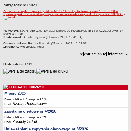
Zarządzenie nr 1/2020
Przedszkola Miejskie
Zarządzenie wydane przez Dyrektora MP Nr 14 w Częstochowie z dnia 18.01.2020 w
ARCHIWUM SZKÓŁ I PLACÓWEK
sprawie wysokości minimalnego wynagrodzenia zasadniczego od 01 stycznia 2020 (10kB)
Zlikwidowane gimnazja
Przekształcone szkoły i placówki
metryczka
Wytworzył:
Ewa Gregorczyk - Dyrektor Miejskiego Przedszkola nr 14 w Częstochowie (17
Wielofunkcyjna Placówka
stycznia 2020)
Opublikował:
Renata Szymala (21 marca 2021, 12:41:54)
SPECJALNE OŚRODKI SZKOLNO-WYCHOWAWCZE
Ostatnia zmiana:
Renata Szymala (21 marca 2021, 13:02:07)
Specjalny Ośrodek nr 1
Zmieniono:
Modyfikacja treści
rejestr zmian tej informacji »
Specjalny Ośrodek nr 5
BURSA MIEJSKA
Liczba odsłon:
8983
Dane podstawowe
Statut
Majątek
20 OSTATNIO DODANYCH
Godziny dyżurów
Mienie 2025
Ogłoszenie
Data publikacji: 5 sierpnia 2026
Szkoły Podstawowe
Dział:
Zarządzenia
Zapytanie ofertowe nr 4/2026
Kontrole
Data publikacji: 5 sierpnia 2026
Rejestry, ewidencje, archiwa
Zespoły Szkół
Dział:
Sprawozdania
Unieważnienie zapytania ofertowego nr 3/2026