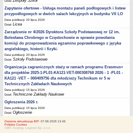
Zespoły Szkół
Dział:
Zapytanie ofertowe - Usługa montażu paneli podłogowych i listew
przypodłogowych w dwóch salach lekcyjnych w budynku VII LO
Data publikacji: 20 lipca 2026
Licea
Dział:
Zarządzenie nr 4/2026 Dyrektora Szkoły Podstawowej nr 12 im.
Bolesława Chrobrego w Częstochowie w sprawie powołania
komisji do przeprowadzenia egzaminu poprawkowego z języka
angielskiego, historii i fizyki.
Data publikacji: 20 lipca 2026
Szkoły Podstawowe
Dział:
Organizacja zagranicznych staży w ramach programu Erasmus+
dla projektów 2025-1-PL01-KA121-VET-000308768 2026 - 1 -PL01 -
KA121 -VET – 000409756 dla młodzieży Technikum nr 5 w
Technicznych Zakładach Naukowych
Data publikacji: 15 lipca 2026
Techniczne Zakłady Naukowe
Dział:
Ogłoszenia 2026 r.
Data publikacji: 15 lipca 2026
Ogłoszenie
Dział:
Ostatnia aktualizacja BIP:
07.08.2026 13:46
Polityka Cookies
CMS i hosting: Logonet Sp. z o.o.