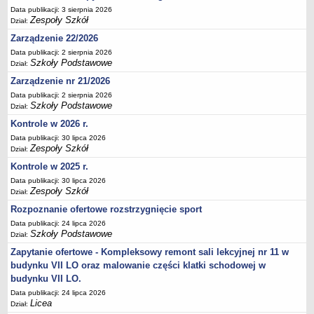
Data publikacji: 3 sierpnia 2026
Deklaracja dostępności
Zespoły Szkół
Dział:
PORADNIE PSYCHOLOGICZNO-PEDAGOGICZNE
Zarządzenie 22/2026
Zespół Poradni
Data publikacji: 2 sierpnia 2026
BIURO FINANSÓW OŚWIATY
Szkoły Podstawowe
Dział:
Dane podstawowe
Zarządzenie nr 21/2026
Statut
Data publikacji: 2 sierpnia 2026
Szkoły Podstawowe
Dział:
Majątek
Kontrole w 2026 r.
Godziny dyżurów
Data publikacji: 30 lipca 2026
Ogłoszenia
Zespoły Szkół
Dział:
Zarządzenia
Kontrole w 2025 r.
Data publikacji: 30 lipca 2026
Rejestry, ewidencje, archiwa
Zespoły Szkół
Dział:
Kontrole
Rozpoznanie ofertowe rozstrzygnięcie sport
PONOWNE WYKORZYSTYWANIE
Data publikacji: 24 lipca 2026
Szkoły Podstawowe
Dział:
Sprawozdania
Zapytanie ofertowe - Kompleksowy remont sali lekcyjnej nr 11 w
Deklaracja dostępności
budynku VII LO oraz malowanie części klatki schodowej w
DEKLARACJA DOSTĘPNOŚCI
budynku VII LO.
OŚWIADCZENIA MAJĄTKOWE
Data publikacji: 24 lipca 2026
PONOWNE WYKORZYSTYWANIE
Licea
Dział: