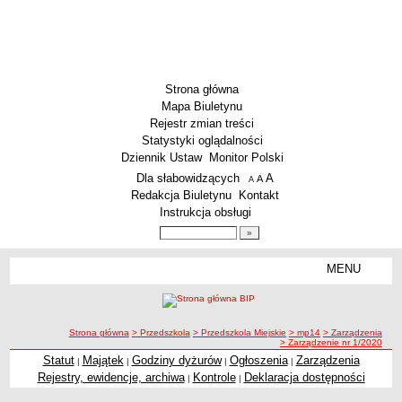
Strona główna
Mapa Biuletynu
Rejestr zmian treści
Statystyki oglądalności
Dziennik Ustaw
Monitor Polski
Menu dodatkowe
Dla słabowidzących
A
powiększ czcionkę
A
standardowy rozmiar czcionki
A
pomniejsz czcionkę
Redakcja Biuletynu
Kontakt
Instrukcja obsługi
Wyszukiwarka artykułów
Szukaj
MENU
Menu
SZKOŁY
Szkoły Podstawowe
ścieżka nawigacji
Strona główna
> Przedszkola
> Przedszkola Miejskie
> mp14
> Zarządzenia
Licea
> Zarządzenie nr 1/2020
Zespoły Szkół
Statut
Majątek
Godziny dyżurów
Ogłoszenia
Zarządzenia
|
|
|
|
Rejestry, ewidencje, archiwa
Kontrole
Deklaracja dostępności
|
|
Techniczne Zakłady Naukowe
PRZEDSZKOLA