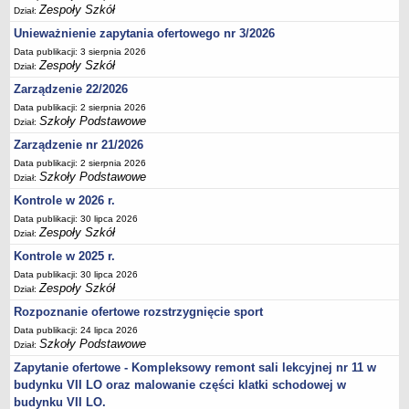
Zespoły Szkół
Dział:
Deklaracja dostępności
Unieważnienie zapytania ofertowego nr 3/2026
PORADNIE PSYCHOLOGICZNO-PEDAGOGICZNE
Data publikacji: 3 sierpnia 2026
Zespół Poradni
Zespoły Szkół
Dział:
BIURO FINANSÓW OŚWIATY
Zarządzenie 22/2026
Dane podstawowe
Data publikacji: 2 sierpnia 2026
Statut
Szkoły Podstawowe
Dział:
Majątek
Zarządzenie nr 21/2026
Data publikacji: 2 sierpnia 2026
Godziny dyżurów
Szkoły Podstawowe
Dział:
Ogłoszenia
Kontrole w 2026 r.
Zarządzenia
Data publikacji: 30 lipca 2026
Zespoły Szkół
Dział:
Rejestry, ewidencje, archiwa
Kontrole w 2025 r.
Kontrole
Data publikacji: 30 lipca 2026
PONOWNE WYKORZYSTYWANIE
Zespoły Szkół
Dział:
Sprawozdania
Rozpoznanie ofertowe rozstrzygnięcie sport
Data publikacji: 24 lipca 2026
Deklaracja dostępności
Szkoły Podstawowe
Dział:
DEKLARACJA DOSTĘPNOŚCI
Zapytanie ofertowe - Kompleksowy remont sali lekcyjnej nr 11 w
OŚWIADCZENIA MAJĄTKOWE
budynku VII LO oraz malowanie części klatki schodowej w
PONOWNE WYKORZYSTYWANIE
budynku VII LO.