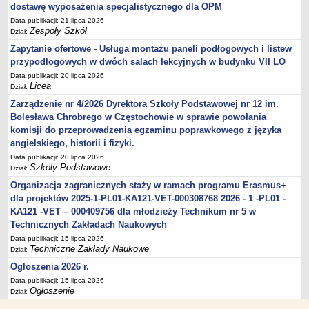
dostawę wyposażenia specjalistycznego dla OPM
Data publikacji: 21 lipca 2026
Zespoły Szkół
Dział:
Zapytanie ofertowe - Usługa montażu paneli podłogowych i listew
przypodłogowych w dwóch salach lekcyjnych w budynku VII LO
Data publikacji: 20 lipca 2026
Licea
Dział:
Zarządzenie nr 4/2026 Dyrektora Szkoły Podstawowej nr 12 im.
Bolesława Chrobrego w Częstochowie w sprawie powołania
komisji do przeprowadzenia egzaminu poprawkowego z języka
angielskiego, historii i fizyki.
Data publikacji: 20 lipca 2026
Szkoły Podstawowe
Dział:
Organizacja zagranicznych staży w ramach programu Erasmus+
dla projektów 2025-1-PL01-KA121-VET-000308768 2026 - 1 -PL01 -
KA121 -VET – 000409756 dla młodzieży Technikum nr 5 w
Technicznych Zakładach Naukowych
Data publikacji: 15 lipca 2026
Techniczne Zakłady Naukowe
Dział:
Ogłoszenia 2026 r.
Data publikacji: 15 lipca 2026
Ogłoszenie
Dział: