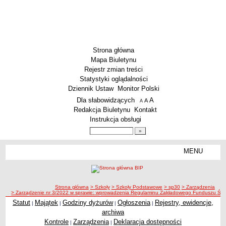
Strona główna
Mapa Biuletynu
Rejestr zmian treści
Statystyki oglądalności
Dziennik Ustaw
Monitor Polski
Menu dodatkowe
Dla słabowidzących
A
powiększ czcionkę
A
standardowy rozmiar czcionki
A
pomniejsz czcionkę
Redakcja Biuletynu
Kontakt
Instrukcja obsługi
Wyszukiwarka artykułów
Szukaj
MENU
Menu
SZKOŁY
Szkoły Podstawowe
ścieżka nawigacji
Strona główna
> Szkoły
> Szkoły Podstawowe
> sp30
> Zarządzenia
Licea
> Zarządzenie nr 3/2022 w sprawie: wprowadzenia Regulaminu Zakładowego Funduszu Świa
Zespoły Szkół
Statut
Majątek
Godziny dyżurów
Ogłoszenia
Rejestry, ewidencje,
|
|
|
|
archiwa
Techniczne Zakłady Naukowe
Kontrole
Zarządzenia
Deklaracja dostępności
|
|
PRZEDSZKOLA