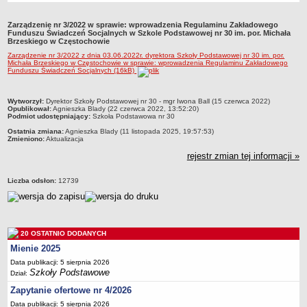
Przedszkola Miejskie
Zarządzenie nr 3/2022 w sprawie: wprowadzenia Regulaminu Zakładowego
ARCHIWUM SZKÓŁ I PLACÓWEK
Funduszu Świadczeń Socjalnych w Szkole Podstawowej nr 30 im. por. Michała
Brzeskiego w Częstochowie
Zlikwidowane gimnazja
Zarządzenie nr 3/2022 z dnia 03.06.2022r. dyrektora Szkoły Podstawowej nr 30 im. por.
Przekształcone szkoły i placówki
Michała Brzeskiego w Częstochowie w sprawie: wprowadzenia Regulaminu Zakładowego
Funduszu Świadczeń Socjalnych (16kB)
Wielofunkcyjna Placówka
SPECJALNE OŚRODKI SZKOLNO-WYCHOWAWCZE
metryczka
Wytworzył:
Dyrektor Szkoły Podstawowej nr 30 - mgr Iwona Ball (15 czerwca 2022)
Opublikował:
Agnieszka Blady (22 czerwca 2022, 13:52:20)
Specjalny Ośrodek nr 1
Podmiot udostępniający:
Szkoła Podstawowa nr 30
Specjalny Ośrodek nr 5
Ostatnia zmiana:
Agnieszka Blady (11 listopada 2025, 19:57:53)
Zmieniono:
Aktualizacja
BURSA MIEJSKA
rejestr zmian tej informacji »
Dane podstawowe
Statut
Liczba odsłon:
12739
Majątek
Godziny dyżurów
Ogłoszenie
20 OSTATNIO DODANYCH
Zarządzenia
Mienie 2025
Data publikacji: 5 sierpnia 2026
Kontrole
Szkoły Podstawowe
Dział:
Rejestry, ewidencje, archiwa
Zapytanie ofertowe nr 4/2026
Sprawozdania
Data publikacji: 5 sierpnia 2026