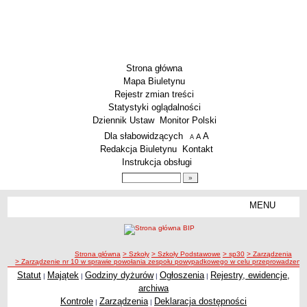
Strona główna
Mapa Biuletynu
Rejestr zmian treści
Statystyki oglądalności
Dziennik Ustaw
Monitor Polski
Menu dodatkowe
Dla słabowidzących
A
powiększ czcionkę
A
standardowy rozmiar czcionki
A
pomniejsz czcionkę
Redakcja Biuletynu
Kontakt
Instrukcja obsługi
Wyszukiwarka artykułów
Szukaj
MENU
Menu
SZKOŁY
Szkoły Podstawowe
ścieżka nawigacji
Strona główna
> Szkoły
> Szkoły Podstawowe
> sp30
> Zarządzenia
Licea
> Zarządzenie nr 10 w sprawie powołania zespołu powypadkowego w celu przeprowadzeni
Zespoły Szkół
Statut
Majątek
Godziny dyżurów
Ogłoszenia
Rejestry, ewidencje,
|
|
|
|
archiwa
Techniczne Zakłady Naukowe
Kontrole
Zarządzenia
Deklaracja dostępności
|
|
PRZEDSZKOLA