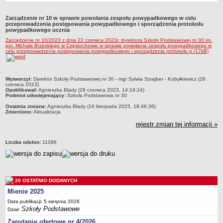
Przedszkola Miejskie
Zarządzenie nr 10 w sprawie powołania zespołu powypadkowego w celu
ARCHIWUM SZKÓŁ I PLACÓWEK
przeprowadzenia postępowania powypadkowego i sporządzenia protokołu
powypadkowego ucznia
Zlikwidowane gimnazja
Zarządzenie nr 10/2023 z dnia 22 czerwca 2023r. dyrektora Szkoły Podstawowej nr 30 im.
Przekształcone szkoły i placówki
por. Michała Brzeskiego w Częstochowie w sprawie powołania zespołu powypadkowego w
celu przeprowadzenia postępowania powypadkowego i sporządzenia protokołu p (17kB)
Wielofunkcyjna Placówka
SPECJALNE OŚRODKI SZKOLNO-WYCHOWAWCZE
metryczka
Wytworzył:
Dyrektor Szkoły Podstawowej nr 30 - mgr Sylwia Szrajber - Kobyłkiewicz (28
Specjalny Ośrodek nr 1
czerwca 2023)
Opublikował:
Agnieszka Blady (28 czerwca 2023, 14:16:24)
Specjalny Ośrodek nr 5
Podmiot udostępniający:
Szkoła Podstawowa nr 30
BURSA MIEJSKA
Ostatnia zmiana:
Agnieszka Blady (16 listopada 2025, 18:46:36)
Zmieniono:
Aktualizacja
Dane podstawowe
rejestr zmian tej informacji »
Statut
Majątek
Liczba odsłon:
11096
Godziny dyżurów
Ogłoszenie
Zarządzenia
20 OSTATNIO DODANYCH
Mienie 2025
Kontrole
Data publikacji: 5 sierpnia 2026
Rejestry, ewidencje, archiwa
Szkoły Podstawowe
Dział:
Sprawozdania
Zapytanie ofertowe nr 4/2026