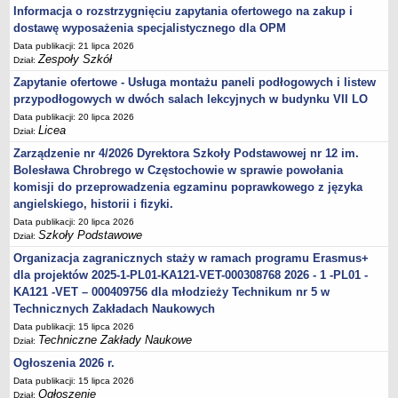
Informacja o rozstrzygnięciu zapytania ofertowego na zakup i
dostawę wyposażenia specjalistycznego dla OPM
Data publikacji: 21 lipca 2026
Zespoły Szkół
Dział:
Zapytanie ofertowe - Usługa montażu paneli podłogowych i listew
przypodłogowych w dwóch salach lekcyjnych w budynku VII LO
Data publikacji: 20 lipca 2026
Licea
Dział:
Zarządzenie nr 4/2026 Dyrektora Szkoły Podstawowej nr 12 im.
Bolesława Chrobrego w Częstochowie w sprawie powołania
komisji do przeprowadzenia egzaminu poprawkowego z języka
angielskiego, historii i fizyki.
Data publikacji: 20 lipca 2026
Szkoły Podstawowe
Dział:
Organizacja zagranicznych staży w ramach programu Erasmus+
dla projektów 2025-1-PL01-KA121-VET-000308768 2026 - 1 -PL01 -
KA121 -VET – 000409756 dla młodzieży Technikum nr 5 w
Technicznych Zakładach Naukowych
Data publikacji: 15 lipca 2026
Techniczne Zakłady Naukowe
Dział:
Ogłoszenia 2026 r.
Data publikacji: 15 lipca 2026
Ogłoszenie
Dział: