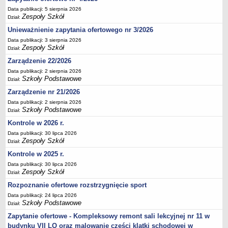
Deklaracja dostępności
Data publikacji: 5 sierpnia 2026
Zespoły Szkół
Dział:
PORADNIE PSYCHOLOGICZNO-PEDAGOGICZNE
Unieważnienie zapytania ofertowego nr 3/2026
Zespół Poradni
Data publikacji: 3 sierpnia 2026
BIURO FINANSÓW OŚWIATY
Zespoły Szkół
Dział:
Dane podstawowe
Zarządzenie 22/2026
Statut
Data publikacji: 2 sierpnia 2026
Szkoły Podstawowe
Majątek
Dział:
Zarządzenie nr 21/2026
Godziny dyżurów
Data publikacji: 2 sierpnia 2026
Ogłoszenia
Szkoły Podstawowe
Dział:
Zarządzenia
Kontrole w 2026 r.
Rejestry, ewidencje, archiwa
Data publikacji: 30 lipca 2026
Zespoły Szkół
Dział:
Kontrole
Kontrole w 2025 r.
PONOWNE WYKORZYSTYWANIE
Data publikacji: 30 lipca 2026
Zespoły Szkół
Sprawozdania
Dział:
Rozpoznanie ofertowe rozstrzygnięcie sport
Deklaracja dostępności
Data publikacji: 24 lipca 2026
DEKLARACJA DOSTĘPNOŚCI
Szkoły Podstawowe
Dział:
OŚWIADCZENIA MAJĄTKOWE
Zapytanie ofertowe - Kompleksowy remont sali lekcyjnej nr 11 w
PONOWNE WYKORZYSTYWANIE
budynku VII LO oraz malowanie części klatki schodowej w