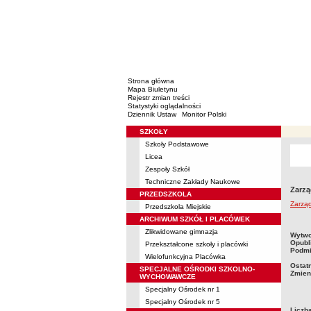
Strona główna
Mapa Biuletynu
Rejestr zmian treści
Statystyki oglądalności
Dziennik Ustaw
Monitor Polski
SZKOŁY
Menu
Szkoły Podstawowe
Licea
Zespoły Szkół
Techniczne Zakłady Naukowe
Zarzą
PRZEDSZKOLA
Zarząd
Przedszkola Miejskie
ARCHIWUM SZKÓŁ I PLACÓWEK
Zlikwidowane gimnazja
metry
Wytwo
Opubl
Przekształcone szkoły i placówki
Podmi
Wielofunkcyjna Placówka
Ostat
SPECJALNE OŚRODKI SZKOLNO-
Zmien
WYCHOWAWCZE
Specjalny Ośrodek nr 1
Specjalny Ośrodek nr 5
Liczb