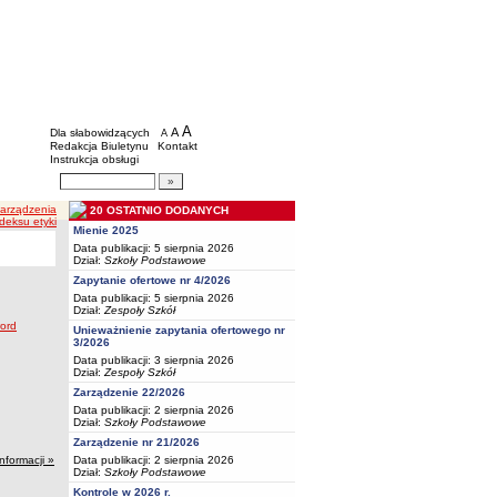
BIP - Oświata Częstochowa
Menu dodatkowe
A
powiększ czcionkę
A
standardowy rozmiar czcionki
Dla słabowidzących
A
pomniejsz czcionkę
Redakcja Biuletynu
Kontakt
Instrukcja obsługi
Wyszukiwarka artykułów
Szukaj
Zarządzenia
20 OSTATNIO DODANYCH
deksu etyki
Mienie 2025
Data publikacji: 5 sierpnia 2026
Dział:
Szkoły Podstawowe
Zapytanie ofertowe nr 4/2026
Data publikacji: 5 sierpnia 2026
Dział:
Zespoły Szkół
Unieważnienie zapytania ofertowego nr
3/2026
Data publikacji: 3 sierpnia 2026
Dział:
Zespoły Szkół
Zarządzenie 22/2026
Data publikacji: 2 sierpnia 2026
Dział:
Szkoły Podstawowe
Zarządzenie nr 21/2026
Data publikacji: 2 sierpnia 2026
informacji »
Dział:
Szkoły Podstawowe
Kontrole w 2026 r.