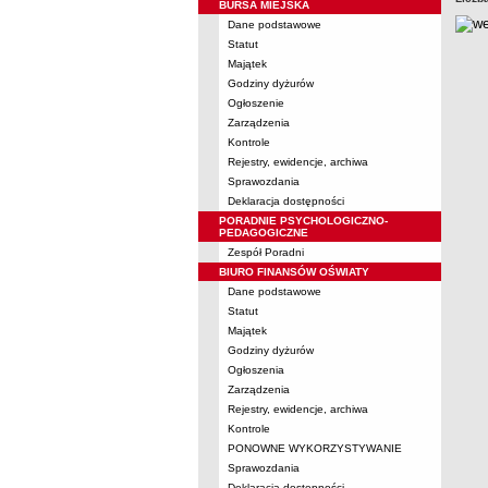
BURSA MIEJSKA
Dane podstawowe
Statut
Majątek
Godziny dyżurów
Ogłoszenie
Zarządzenia
Kontrole
Rejestry, ewidencje, archiwa
Sprawozdania
Deklaracja dostępności
PORADNIE PSYCHOLOGICZNO-
PEDAGOGICZNE
Zespół Poradni
BIURO FINANSÓW OŚWIATY
Dane podstawowe
Statut
Majątek
Godziny dyżurów
Ogłoszenia
Zarządzenia
Rejestry, ewidencje, archiwa
Kontrole
PONOWNE WYKORZYSTYWANIE
Sprawozdania
Deklaracja dostępności