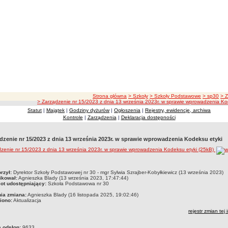
ścieżka nawigacji
Strona główna
> Szkoły
> Szkoły Podstawowe
> sp30
> 
> Zarządzenie nr 15/2023 z dnia 13 września 2023r. w sprawie wprowadzenia Ko
Statut
|
Majątek
|
Godziny dyżurów
|
Ogłoszenia
|
Rejestry, ewidencje, archiwa
Kontrole
|
Zarządzenia
|
Deklaracja dostępności
dzenie nr 15/2023 z dnia 13 września 2023r. w sprawie wprowadzenia Kodeksu etyki
zenie nr 15/2023 z dnia 13 września 2023r. w sprawie wprowadzenia Kodeksu etyki (25kB)
czka
rzył:
Dyrektor Szkoły Podstawowej nr 30 - mgr Sylwia Szrajber-Kobyłkiewicz (13 września 2023)
ikował:
Agnieszka Blady (13 września 2023, 17:47:44)
ot udostępniający:
Szkoła Podstawowa nr 30
nia zmiana:
Agnieszka Blady (16 listopada 2025, 19:02:46)
iono:
Aktualizacja
rejestr zmian tej 
a odsłon:
9633