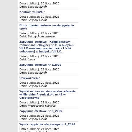
Data publikacji: 30 lipca 2026
Dział:
Zespoły Szkół
Kontrole w 2025 r.
Data publikacji: 30 lipca 2026
Dział:
Zespoły Szkół
Rozpoznanie ofertowe rozstrzygnięcie
sport
Data publikacji: 24 lipca 2026
Dział:
Szkoły Podstawowe
Zapytanie ofertowe - Kompleksowy
remont sali lekcyjnej nr 11 w budynku
VII LO oraz malowanie części klatki
schodowej w budynku VII LO.
Data publikacji: 24 lipca 2026
Dział:
Licea
Zapytanie ofertowe nr 3/2026
Data publikacji: 22 lipca 2026
Dział:
Zespoły Szkół
Unieważnienie
Data publikacji: 22 lipca 2026
Dział:
Zespoły Szkół
Wyniki naboru na stanowisko referenta
w Miejskim Przedszkolu nr 41 w
Częstochowie
Data publikacji: 21 lipca 2026
Dział:
Przedszkola Miejskie
Zapytanie ofertowe nr 2_2026
Data publikacji: 21 lipca 2026
Dział:
Zespoły Szkół
Wynik zapytania ofertowego nr 1_2026
Data publikacji: 21 lipca 2026