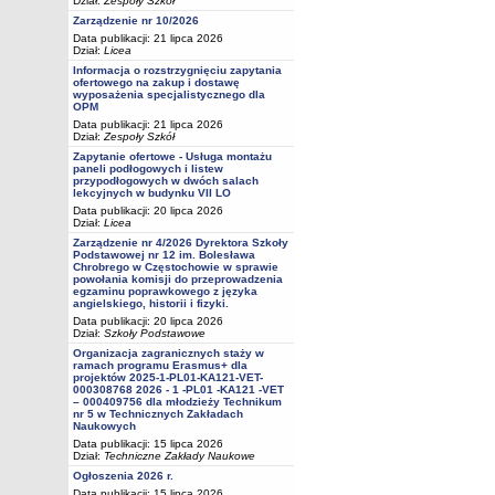
Dział:
Zespoły Szkół
Zarządzenie nr 10/2026
Data publikacji: 21 lipca 2026
Dział:
Licea
Informacja o rozstrzygnięciu zapytania
ofertowego na zakup i dostawę
wyposażenia specjalistycznego dla
OPM
Data publikacji: 21 lipca 2026
Dział:
Zespoły Szkół
Zapytanie ofertowe - Usługa montażu
paneli podłogowych i listew
przypodłogowych w dwóch salach
lekcyjnych w budynku VII LO
Data publikacji: 20 lipca 2026
Dział:
Licea
Zarządzenie nr 4/2026 Dyrektora Szkoły
Podstawowej nr 12 im. Bolesława
Chrobrego w Częstochowie w sprawie
powołania komisji do przeprowadzenia
egzaminu poprawkowego z języka
angielskiego, historii i fizyki.
Data publikacji: 20 lipca 2026
Dział:
Szkoły Podstawowe
Organizacja zagranicznych staży w
ramach programu Erasmus+ dla
projektów 2025-1-PL01-KA121-VET-
000308768 2026 - 1 -PL01 -KA121 -VET
– 000409756 dla młodzieży Technikum
nr 5 w Technicznych Zakładach
Naukowych
Data publikacji: 15 lipca 2026
Dział:
Techniczne Zakłady Naukowe
Ogłoszenia 2026 r.
Data publikacji: 15 lipca 2026