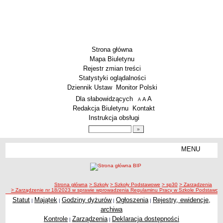
Strona główna
Mapa Biuletynu
Rejestr zmian treści
Statystyki oglądalności
Dziennik Ustaw
Monitor Polski
Menu dodatkowe
Dla słabowidzących
A
powiększ czcionkę
A
standardowy rozmiar czcionki
A
pomniejsz czcionkę
Redakcja Biuletynu
Kontakt
Instrukcja obsługi
Wyszukiwarka artykułów
Szukaj
MENU
Menu
SZKOŁY
Szkoły Podstawowe
ścieżka nawigacji
Strona główna
> Szkoły
> Szkoły Podstawowe
> sp30
> Zarządzenia
Licea
> Zarządzenie nr 18/2023 w sprawie wprowadzenia Regulaminu Pracy w Szkole Podstawowej
Zespoły Szkół
Statut
Majątek
Godziny dyżurów
Ogłoszenia
Rejestry, ewidencje,
|
|
|
|
archiwa
Techniczne Zakłady Naukowe
Kontrole
Zarządzenia
Deklaracja dostępności
|
|
PRZEDSZKOLA