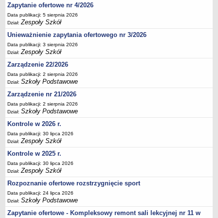
Zapytanie ofertowe nr 4/2026
Deklaracja dostępności
Data publikacji: 5 sierpnia 2026
PORADNIE PSYCHOLOGICZNO-PEDAGOGICZNE
Zespoły Szkół
Dział:
Zespół Poradni
Unieważnienie zapytania ofertowego nr 3/2026
BIURO FINANSÓW OŚWIATY
Data publikacji: 3 sierpnia 2026
Dane podstawowe
Zespoły Szkół
Dział:
Statut
Zarządzenie 22/2026
Data publikacji: 2 sierpnia 2026
Majątek
Szkoły Podstawowe
Dział:
Godziny dyżurów
Zarządzenie nr 21/2026
Ogłoszenia
Data publikacji: 2 sierpnia 2026
Szkoły Podstawowe
Dział:
Zarządzenia
Kontrole w 2026 r.
Rejestry, ewidencje, archiwa
Data publikacji: 30 lipca 2026
Kontrole
Zespoły Szkół
Dział:
PONOWNE WYKORZYSTYWANIE
Kontrole w 2025 r.
Data publikacji: 30 lipca 2026
Sprawozdania
Zespoły Szkół
Dział:
Deklaracja dostępności
Rozpoznanie ofertowe rozstrzygnięcie sport
DEKLARACJA DOSTĘPNOŚCI
Data publikacji: 24 lipca 2026
OŚWIADCZENIA MAJĄTKOWE
Szkoły Podstawowe
Dział:
PONOWNE WYKORZYSTYWANIE
Zapytanie ofertowe - Kompleksowy remont sali lekcyjnej nr 11 w