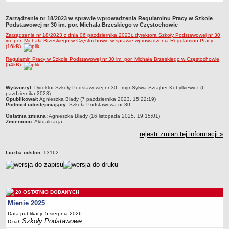
Przedszkola Miejskie
Zarządzenie nr 18/2023 w sprawie wprowadzenia Regulaminu Pracy w Szkole
ARCHIWUM SZKÓŁ I PLACÓWEK
Podstawowej nr 30 im. por. Michała Brzeskiego w Częstochowie
Zlikwidowane gimnazja
Zarządzenie nr 18/2023 z dnia 06 października 2023r. dyrektora Szkoły Podstawowej nr 30
im. por. Michała Brzeskiego w Częstochowie w sprawie wprowadzenia Regulaminu Pracy
Przekształcone szkoły i placówki
(16kB)
Wielofunkcyjna Placówka
Regulamin Pracy w Szkole Podstawowej nr 30 im. por. Michała Brzeskiego w Częstochowie
(54kB)
SPECJALNE OŚRODKI SZKOLNO-WYCHOWAWCZE
Specjalny Ośrodek nr 1
metryczka
Wytworzył:
Dyrektor Szkoły Podstawowej nr 30 - mgr Sylwia Szrajber-Kobyłkiewicz (6
października 2023)
Specjalny Ośrodek nr 5
Opublikował:
Agnieszka Blady (7 października 2023, 15:22:19)
Podmiot udostępniający:
Szkoła Podstawowa nr 30
BURSA MIEJSKA
Ostatnia zmiana:
Agnieszka Blady (16 listopada 2025, 19:15:01)
Dane podstawowe
Zmieniono:
Aktualizacja
Statut
rejestr zmian tej informacji »
Majątek
Liczba odsłon:
13162
Godziny dyżurów
Ogłoszenie
Zarządzenia
20 OSTATNIO DODANYCH
Kontrole
Mienie 2025
Rejestry, ewidencje, archiwa
Data publikacji: 5 sierpnia 2026
Szkoły Podstawowe
Dział:
Sprawozdania