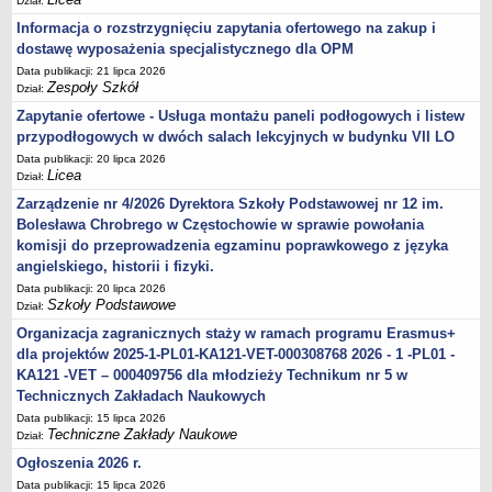
Dział:
Informacja o rozstrzygnięciu zapytania ofertowego na zakup i
dostawę wyposażenia specjalistycznego dla OPM
Data publikacji: 21 lipca 2026
Zespoły Szkół
Dział:
Zapytanie ofertowe - Usługa montażu paneli podłogowych i listew
przypodłogowych w dwóch salach lekcyjnych w budynku VII LO
Data publikacji: 20 lipca 2026
Licea
Dział:
Zarządzenie nr 4/2026 Dyrektora Szkoły Podstawowej nr 12 im.
Bolesława Chrobrego w Częstochowie w sprawie powołania
komisji do przeprowadzenia egzaminu poprawkowego z języka
angielskiego, historii i fizyki.
Data publikacji: 20 lipca 2026
Szkoły Podstawowe
Dział:
Organizacja zagranicznych staży w ramach programu Erasmus+
dla projektów 2025-1-PL01-KA121-VET-000308768 2026 - 1 -PL01 -
KA121 -VET – 000409756 dla młodzieży Technikum nr 5 w
Technicznych Zakładach Naukowych
Data publikacji: 15 lipca 2026
Techniczne Zakłady Naukowe
Dział:
Ogłoszenia 2026 r.
Data publikacji: 15 lipca 2026