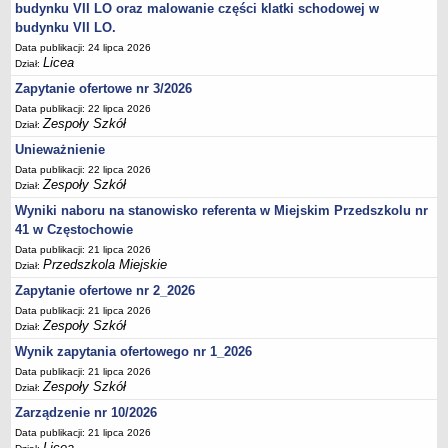
UDOSTĘPNIANIE INFORMACJI PUBLICZNEJ
budynku VII LO oraz malowanie części klatki schodowej w
OCHRONA DANYCH OSOBOWYCH
budynku VII LO.
Data publikacji: 24 lipca 2026
Licea
Dział:
Zapytanie ofertowe nr 3/2026
Data publikacji: 22 lipca 2026
Zespoły Szkół
Dział:
Unieważnienie
Data publikacji: 22 lipca 2026
Zespoły Szkół
Dział:
Wyniki naboru na stanowisko referenta w Miejskim Przedszkolu nr
41 w Częstochowie
Data publikacji: 21 lipca 2026
Przedszkola Miejskie
Dział:
Zapytanie ofertowe nr 2_2026
Data publikacji: 21 lipca 2026
Zespoły Szkół
Dział:
Wynik zapytania ofertowego nr 1_2026
Data publikacji: 21 lipca 2026
Zespoły Szkół
Dział:
Zarządzenie nr 10/2026
Data publikacji: 21 lipca 2026
Licea