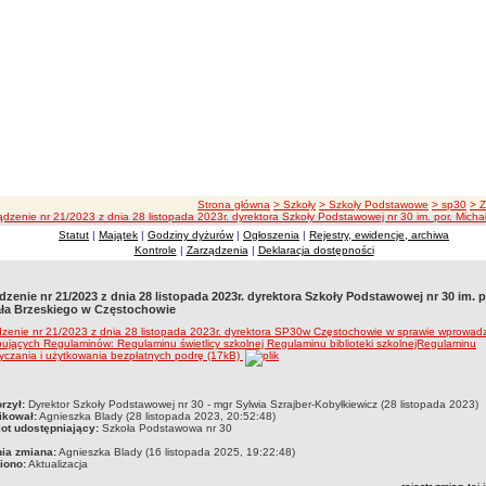
ścieżka nawigacji
Strona główna
> Szkoły
> Szkoły Podstawowe
> sp30
> 
ądzenie nr 21/2023 z dnia 28 listopada 2023r. dyrektora Szkoły Podstawowej nr 30 im. por. Mich
Statut
|
Majątek
|
Godziny dyżurów
|
Ogłoszenia
|
Rejestry, ewidencje, archiwa
Kontrole
|
Zarządzenia
|
Deklaracja dostępności
dzenie nr 21/2023 z dnia 28 listopada 2023r. dyrektora Szkoły Podstawowej nr 30 im. p
ła Brzeskiego w Częstochowie
zenie nr 21/2023 z dnia 28 listopada 2023r. dyrektora SP30w Częstochowie w sprawie wprowad
ujących Regulaminów: Regulaminu świetlicy szkolnej Regulaminu biblioteki szkolnejRegulaminu
czania i użytkowania bezpłatnych podrę (17kB)
czka
rzył:
Dyrektor Szkoły Podstawowej nr 30 - mgr Sylwia Szrajber-Kobyłkiewicz (28 listopada 2023)
ikował:
Agnieszka Blady (28 listopada 2023, 20:52:48)
ot udostępniający:
Szkoła Podstawowa nr 30
nia zmiana:
Agnieszka Blady (16 listopada 2025, 19:22:48)
iono:
Aktualizacja