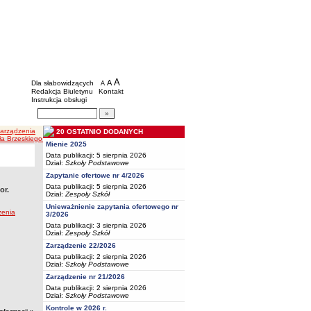
BIP - Oświata Częstochowa
Menu dodatkowe
A
powiększ czcionkę
A
standardowy rozmiar czcionki
Dla słabowidzących
A
pomniejsz czcionkę
Redakcja Biuletynu
Kontakt
Instrukcja obsługi
Wyszukiwarka artykułów
Szukaj
Zarządzenia
20 OSTATNIO DODANYCH
ała Brzeskiego w Częstochowie
Mienie 2025
Data publikacji: 5 sierpnia 2026
Dział:
Szkoły Podstawowe
Zapytanie ofertowe nr 4/2026
Data publikacji: 5 sierpnia 2026
or.
Dział:
Zespoły Szkół
Unieważnienie zapytania ofertowego nr
zenia
3/2026
Data publikacji: 3 sierpnia 2026
Dział:
Zespoły Szkół
Zarządzenie 22/2026
Data publikacji: 2 sierpnia 2026
Dział:
Szkoły Podstawowe
Zarządzenie nr 21/2026
Data publikacji: 2 sierpnia 2026
Dział:
Szkoły Podstawowe
Kontrole w 2026 r.