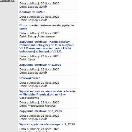
informacji »
Data publikacji: 30 lipca 2026
Dział:
Zespoły Szkół
Kontrole w 2025 r.
Data publikacji: 30 lipca 2026
Dział:
Zespoły Szkół
Rozpoznanie ofertowe rozstrzygnięcie
sport
Data publikacji: 24 lipca 2026
Dział:
Szkoły Podstawowe
Zapytanie ofertowe - Kompleksowy
remont sali lekcyjnej nr 11 w budynku
VII LO oraz malowanie części klatki
schodowej w budynku VII LO.
Data publikacji: 24 lipca 2026
Dział:
Licea
Zapytanie ofertowe nr 3/2026
Data publikacji: 22 lipca 2026
Dział:
Zespoły Szkół
Unieważnienie
Data publikacji: 22 lipca 2026
Dział:
Zespoły Szkół
Wyniki naboru na stanowisko referenta
w Miejskim Przedszkolu nr 41 w
Częstochowie
Data publikacji: 21 lipca 2026
Dział:
Przedszkola Miejskie
Zapytanie ofertowe nr 2_2026
Data publikacji: 21 lipca 2026
Dział:
Zespoły Szkół
Wynik zapytania ofertowego nr 1_2026
Data publikacji: 21 lipca 2026