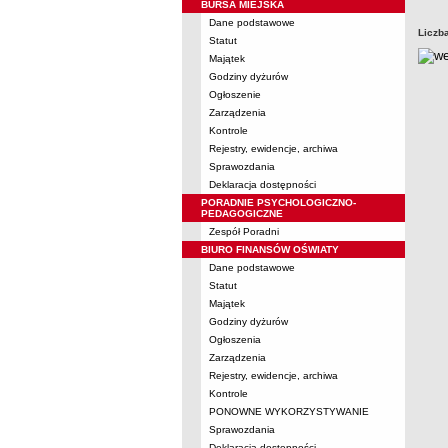
BURSA MIEJSKA
Dane podstawowe
Liczb
Statut
Majątek
Godziny dyżurów
Ogłoszenie
Zarządzenia
Kontrole
Rejestry, ewidencje, archiwa
Sprawozdania
Deklaracja dostępności
PORADNIE PSYCHOLOGICZNO-
PEDAGOGICZNE
Zespół Poradni
BIURO FINANSÓW OŚWIATY
Dane podstawowe
Statut
Majątek
Godziny dyżurów
Ogłoszenia
Zarządzenia
Rejestry, ewidencje, archiwa
Kontrole
PONOWNE WYKORZYSTYWANIE
Sprawozdania
Deklaracja dostępności