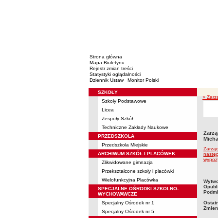
Strona główna
Mapa Biuletynu
Rejestr zmian treści
Statystyki oglądalności
Dziennik Ustaw
Monitor Polski
SZKOŁY
Menu
> Zarz
Szkoły Podstawowe
Licea
Zespoły Szkół
Techniczne Zakłady Naukowe
Zarzą
PRZEDSZKOLA
Micha
Przedszkola Miejskie
Zarząd
ARCHIWUM SZKÓŁ I PLACÓWEK
następ
wypoży
Zlikwidowane gimnazja
Przekształcone szkoły i placówki
Wielofunkcyjna Placówka
metry
Wytwo
Opubl
SPECJALNE OŚRODKI SZKOLNO-
Podmi
WYCHOWAWCZE
Specjalny Ośrodek nr 1
Ostat
Zmien
Specjalny Ośrodek nr 5