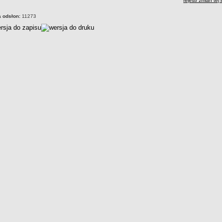
rejestr zmian tej 
a odsłon:
11273