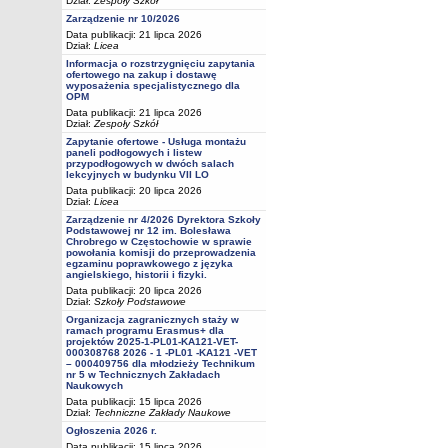
Dział:
Zespoły Szkół
Zarządzenie nr 10/2026
Data publikacji: 21 lipca 2026
Dział:
Licea
Informacja o rozstrzygnięciu zapytania
ofertowego na zakup i dostawę
wyposażenia specjalistycznego dla
OPM
Data publikacji: 21 lipca 2026
Dział:
Zespoły Szkół
Zapytanie ofertowe - Usługa montażu
paneli podłogowych i listew
przypodłogowych w dwóch salach
lekcyjnych w budynku VII LO
Data publikacji: 20 lipca 2026
Dział:
Licea
Zarządzenie nr 4/2026 Dyrektora Szkoły
Podstawowej nr 12 im. Bolesława
Chrobrego w Częstochowie w sprawie
powołania komisji do przeprowadzenia
egzaminu poprawkowego z języka
angielskiego, historii i fizyki.
Data publikacji: 20 lipca 2026
Dział:
Szkoły Podstawowe
Organizacja zagranicznych staży w
ramach programu Erasmus+ dla
projektów 2025-1-PL01-KA121-VET-
000308768 2026 - 1 -PL01 -KA121 -VET
– 000409756 dla młodzieży Technikum
nr 5 w Technicznych Zakładach
Naukowych
Data publikacji: 15 lipca 2026
Dział:
Techniczne Zakłady Naukowe
Ogłoszenia 2026 r.
Data publikacji: 15 lipca 2026