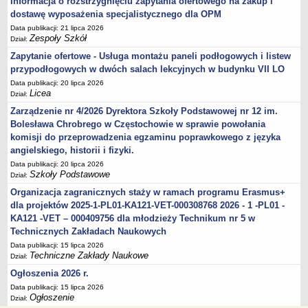
Informacja o rozstrzygnięciu zapytania ofertowego na zakup i
dostawę wyposażenia specjalistycznego dla OPM
Data publikacji: 21 lipca 2026
Zespoły Szkół
Dział:
Zapytanie ofertowe - Usługa montażu paneli podłogowych i listew
przypodłogowych w dwóch salach lekcyjnych w budynku VII LO
Data publikacji: 20 lipca 2026
Licea
Dział:
Zarządzenie nr 4/2026 Dyrektora Szkoły Podstawowej nr 12 im.
Bolesława Chrobrego w Częstochowie w sprawie powołania
komisji do przeprowadzenia egzaminu poprawkowego z języka
angielskiego, historii i fizyki.
Data publikacji: 20 lipca 2026
Szkoły Podstawowe
Dział:
Organizacja zagranicznych staży w ramach programu Erasmus+
dla projektów 2025-1-PL01-KA121-VET-000308768 2026 - 1 -PL01 -
KA121 -VET – 000409756 dla młodzieży Technikum nr 5 w
Technicznych Zakładach Naukowych
Data publikacji: 15 lipca 2026
Techniczne Zakłady Naukowe
Dział:
Ogłoszenia 2026 r.
Data publikacji: 15 lipca 2026
Ogłoszenie
Dział: