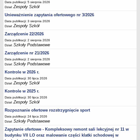
Data publikacji: 5 sierpnia 2026
Deklaracja dostępności
Zespoły Szkół
Dział:
PORADNIE PSYCHOLOGICZNO-PEDAGOGICZNE
Unieważnienie zapytania ofertowego nr 3/2026
Zespół Poradni
Data publikacji: 3 sierpnia 2026
Zespoły Szkół
BIURO FINANSÓW OŚWIATY
Dział:
Dane podstawowe
Zarządzenie 22/2026
Data publikacji: 2 sierpnia 2026
Statut
Szkoły Podstawowe
Dział:
Majątek
Zarządzenie nr 21/2026
Godziny dyżurów
Data publikacji: 2 sierpnia 2026
Szkoły Podstawowe
Dział:
Ogłoszenia
Kontrole w 2026 r.
Zarządzenia
Data publikacji: 30 lipca 2026
Rejestry, ewidencje, archiwa
Zespoły Szkół
Dział:
Kontrole
Kontrole w 2025 r.
PONOWNE WYKORZYSTYWANIE
Data publikacji: 30 lipca 2026
Zespoły Szkół
Dział:
Sprawozdania
Rozpoznanie ofertowe rozstrzygnięcie sport
Deklaracja dostępności
Data publikacji: 24 lipca 2026
Szkoły Podstawowe
DEKLARACJA DOSTĘPNOŚCI
Dział:
OŚWIADCZENIA MAJĄTKOWE
Zapytanie ofertowe - Kompleksowy remont sali lekcyjnej nr 11 w
PONOWNE WYKORZYSTYWANIE
budynku VII LO oraz malowanie części klatki schodowej w