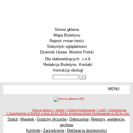
Strona główna
Mapa Biuletynu
Rejestr zmian treści
Statystyki oglądalności
Dziennik Ustaw
Monitor Polski
Menu dodatkowe
Dla słabowidzących
A
powiększ czcionkę
A
standardowy rozmiar czcionki
A
pomniejsz czcionkę
Redakcja Biuletynu
Kontakt
Instrukcja obsługi
Wyszukiwarka artykułów
Szukaj
MENU
Menu
SZKOŁY
Szkoły Podstawowe
ścieżka nawigacji
Strona główna
> Szkoły
> Szkoły Podstawowe
> sp30
> Zarządzenia
Licea
> Zarządzenie nr 5/2024 z dnia 22.02 2024r. dyrektora Szkoły Podstawowej nr 30 im. por
Zespoły Szkół
Statut
Majątek
Godziny dyżurów
Ogłoszenia
Rejestry, ewidencje,
|
|
|
|
archiwa
Techniczne Zakłady Naukowe
Kontrole
Zarządzenia
Deklaracja dostępności
|
|
PRZEDSZKOLA