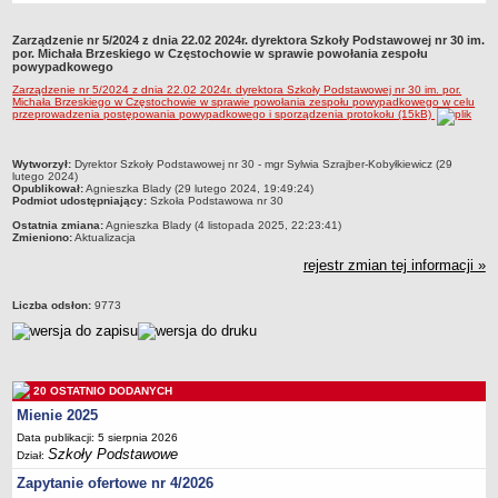
Przedszkola Miejskie
Zarządzenie nr 5/2024 z dnia 22.02 2024r. dyrektora Szkoły Podstawowej nr 30 im.
ARCHIWUM SZKÓŁ I PLACÓWEK
por. Michała Brzeskiego w Częstochowie w sprawie powołania zespołu
powypadkowego
Zlikwidowane gimnazja
Zarządzenie nr 5/2024 z dnia 22.02 2024r. dyrektora Szkoły Podstawowej nr 30 im. por.
Przekształcone szkoły i placówki
Michała Brzeskiego w Częstochowie w sprawie powołania zespołu powypadkowego w celu
przeprowadzenia postępowania powypadkowego i sporządzenia protokołu (15kB)
Wielofunkcyjna Placówka
SPECJALNE OŚRODKI SZKOLNO-WYCHOWAWCZE
metryczka
Wytworzył:
Dyrektor Szkoły Podstawowej nr 30 - mgr Sylwia Szrajber-Kobyłkiewicz (29
lutego 2024)
Specjalny Ośrodek nr 1
Opublikował:
Agnieszka Blady (29 lutego 2024, 19:49:24)
Podmiot udostępniający:
Szkoła Podstawowa nr 30
Specjalny Ośrodek nr 5
Ostatnia zmiana:
Agnieszka Blady (4 listopada 2025, 22:23:41)
BURSA MIEJSKA
Zmieniono:
Aktualizacja
Dane podstawowe
rejestr zmian tej informacji »
Statut
Liczba odsłon:
9773
Majątek
Godziny dyżurów
Ogłoszenie
20 OSTATNIO DODANYCH
Zarządzenia
Mienie 2025
Kontrole
Data publikacji: 5 sierpnia 2026
Szkoły Podstawowe
Dział:
Rejestry, ewidencje, archiwa
Zapytanie ofertowe nr 4/2026
Sprawozdania