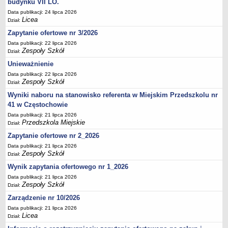
budynku VII LO.
UDOSTĘPNIANIE INFORMACJI PUBLICZNEJ
OCHRONA DANYCH OSOBOWYCH
Data publikacji: 24 lipca 2026
Licea
Dział:
Zapytanie ofertowe nr 3/2026
Data publikacji: 22 lipca 2026
Zespoły Szkół
Dział:
Unieważnienie
Data publikacji: 22 lipca 2026
Zespoły Szkół
Dział:
Wyniki naboru na stanowisko referenta w Miejskim Przedszkolu nr
41 w Częstochowie
Data publikacji: 21 lipca 2026
Przedszkola Miejskie
Dział:
Zapytanie ofertowe nr 2_2026
Data publikacji: 21 lipca 2026
Zespoły Szkół
Dział:
Wynik zapytania ofertowego nr 1_2026
Data publikacji: 21 lipca 2026
Zespoły Szkół
Dział:
Zarządzenie nr 10/2026
Data publikacji: 21 lipca 2026
Licea
Dział: