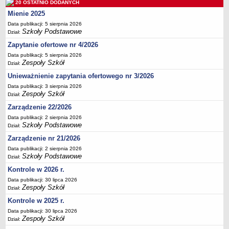
20 OSTATNIO DODANYCH
Deklaracja dostępności
Mienie 2025
PORADNIE PSYCHOLOGICZNO-PEDAGOGICZNE
Data publikacji: 5 sierpnia 2026
Zespół Poradni
Szkoły Podstawowe
Dział:
BIURO FINANSÓW OŚWIATY
Zapytanie ofertowe nr 4/2026
Dane podstawowe
Data publikacji: 5 sierpnia 2026
Zespoły Szkół
Dział:
Statut
Unieważnienie zapytania ofertowego nr 3/2026
Majątek
Data publikacji: 3 sierpnia 2026
Godziny dyżurów
Zespoły Szkół
Dział:
Ogłoszenia
Zarządzenie 22/2026
Data publikacji: 2 sierpnia 2026
Zarządzenia
Szkoły Podstawowe
Dział:
Rejestry, ewidencje, archiwa
Zarządzenie nr 21/2026
Kontrole
Data publikacji: 2 sierpnia 2026
Szkoły Podstawowe
Dział:
PONOWNE WYKORZYSTYWANIE
Kontrole w 2026 r.
Sprawozdania
Data publikacji: 30 lipca 2026
Deklaracja dostępności
Zespoły Szkół
Dział:
DEKLARACJA DOSTĘPNOŚCI
Kontrole w 2025 r.
OŚWIADCZENIA MAJĄTKOWE
Data publikacji: 30 lipca 2026
Zespoły Szkół
Dział:
PONOWNE WYKORZYSTYWANIE