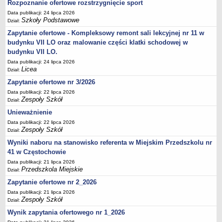
UDOSTĘPNIANIE INFORMACJI PUBLICZNEJ
Rozpoznanie ofertowe rozstrzygnięcie sport
OCHRONA DANYCH OSOBOWYCH
Data publikacji: 24 lipca 2026
Szkoły Podstawowe
Dział:
Zapytanie ofertowe - Kompleksowy remont sali lekcyjnej nr 11 w
budynku VII LO oraz malowanie części klatki schodowej w
budynku VII LO.
Data publikacji: 24 lipca 2026
Licea
Dział:
Zapytanie ofertowe nr 3/2026
Data publikacji: 22 lipca 2026
Zespoły Szkół
Dział:
Unieważnienie
Data publikacji: 22 lipca 2026
Zespoły Szkół
Dział:
Wyniki naboru na stanowisko referenta w Miejskim Przedszkolu nr
41 w Częstochowie
Data publikacji: 21 lipca 2026
Przedszkola Miejskie
Dział:
Zapytanie ofertowe nr 2_2026
Data publikacji: 21 lipca 2026
Zespoły Szkół
Dział:
Wynik zapytania ofertowego nr 1_2026