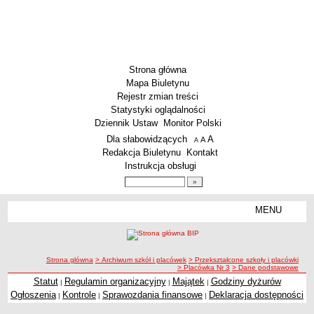
Strona główna
Mapa Biuletynu
Rejestr zmian treści
Statystyki oglądalności
Dziennik Ustaw
Monitor Polski
Menu dodatkowe
Dla słabowidzących
A
powiększ czcionkę
A
standardowy rozmiar czcionki
A
pomniejsz czcionkę
Redakcja Biuletynu
Kontakt
Instrukcja obsługi
Wyszukiwarka artykułów
Szukaj
MENU
Menu
SZKOŁY
Szkoły Podstawowe
ścieżka nawigacji
Strona główna
> Archiwum szkół i placówek
> Przekształcone szkoły i placówki
Licea
> Placówka Nr 3
> Dane podstawowe
Zespoły Szkół
Statut
Regulamin organizacyjny
Majątek
Godziny dyżurów
|
|
|
Ogłoszenia
Kontrole
Sprawozdania finansowe
Deklaracja dostępności
|
|
|
Techniczne Zakłady Naukowe
PRZEDSZKOLA