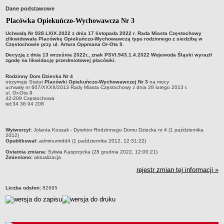
Dane podstawowe
Przedszkola Miejskie
Placówka Opiekuńczo-Wychowawcza Nr 3
ARCHIWUM SZKÓŁ I PLACÓWEK
Zlikwidowane gimnazja
Uchwałą Nr 928.LXIX.2022 z dnia 17 listopada 2022 r. Rada Miasta Częstochowy
zlikwidowała Placówkę Opiekuńczo-Wychowawczą typu rodzinnego z siedzibą w
Częstochowie przy ul. Artura Oppmana Or-Ota 9.
Przekształcone szkoły i placówki
Decyzją z dnia 13 września 2022r., znak PSVI.943.1.4.2022 Wojewoda Śląski wyraził
Wielofunkcyjna Placówka
zgodę na likwidację przedmiotowej placówki.
SPECJALNE OŚRODKI SZKOLNO-WYCHOWAWCZE
Rodzinny Dom Dziecka Nr 4
Specjalny Ośrodek nr 1
otrzymuje Statut
Placówki Opiekuńczo-Wychowawczej Nr 3
na mocy
uchwały nr 607/XXXII/2013 Rady Miasta Częstochowy z dnia 28 lutego 2013 r.
Specjalny Ośrodek nr 5
ul. Or-Ota 9
42-209 Częstochowa
tel:34 36 04 208
BURSA MIEJSKA
Dane podstawowe
Statut
metryczka
Wytworzył:
Jolanta Kossak - Dyrektor Rodzinnego Domu Dziecka nr 4 (1 października
2012)
Majątek
Opublikował:
adminumrdd4 (1 października 2012, 12:31:22)
Ostatnia zmiana:
Sylwia Kasprzycka (28 grudnia 2022, 12:00:21)
Godziny dyżurów
Zmieniono:
aktualizacja
Ogłoszenie
rejestr zmian tej informacji »
Zarządzenia
Liczba odsłon:
82695
Kontrole
Rejestry, ewidencje, archiwa
Sprawozdania