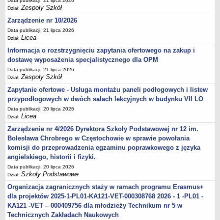
Data publikacji: 21 lipca 2026
Zespoły Szkół
Dział:
Zarządzenie nr 10/2026
Data publikacji: 21 lipca 2026
Licea
Dział:
Informacja o rozstrzygnięciu zapytania ofertowego na zakup i
dostawę wyposażenia specjalistycznego dla OPM
Data publikacji: 21 lipca 2026
Zespoły Szkół
Dział:
Zapytanie ofertowe - Usługa montażu paneli podłogowych i listew
przypodłogowych w dwóch salach lekcyjnych w budynku VII LO
Data publikacji: 20 lipca 2026
Licea
Dział:
Zarządzenie nr 4/2026 Dyrektora Szkoły Podstawowej nr 12 im.
Bolesława Chrobrego w Częstochowie w sprawie powołania
komisji do przeprowadzenia egzaminu poprawkowego z języka
angielskiego, historii i fizyki.
Data publikacji: 20 lipca 2026
Szkoły Podstawowe
Dział:
Organizacja zagranicznych staży w ramach programu Erasmus+
dla projektów 2025-1-PL01-KA121-VET-000308768 2026 - 1 -PL01 -
KA121 -VET – 000409756 dla młodzieży Technikum nr 5 w
Technicznych Zakładach Naukowych