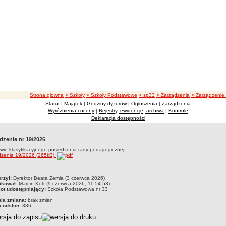
ścieżka nawigacji
Strona główna
> Szkoły
> Szkoły Podstawowe
> sp33
> Zarządzenia
> Zarządzenie
Statut
|
Majątek
|
Godziny dyżurów
|
Ogłoszenia
|
Zarządzenia
Wyróżnienia i oceny
|
Rejestry, ewidencje, archiwa
|
Kontrole
Deklaracja dostępności
dzenie nr 19/2026
wie klasyfikacyjnego posiedzenia rady pedagogicznej
dzenie 19/2026 (265kB)
czka
rzył:
Dyrektor Beata Zemła (3 czerwca 2026)
ikował:
Marcin Kott (9 czerwca 2026, 11:54:53)
ot udostępniający:
Szkoła Podstawowa nr 33
nia zmiana:
brak zmian
a odsłon:
336