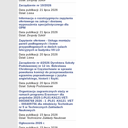
Dział:
Zespoły Szkół
Zarządzenie nr 10/2026
Data publikacji: 21 lipca 2026
Dział:
Licea
Informacja o rozstrzygnięciu zapytania
ofertowego na zakup i dostawę
wyposażenia specjalistycznego dla
OPM
Data publikacji: 21 lipca 2026
Dział:
Zespoły Szkół
Zapytanie ofertowe - Usługa montażu
paneli podłogowych i listew
przypodłogowych w dwóch salach
lekcyjnych w budynku VII LO
Data publikacji: 20 lipca 2026
Dział:
Licea
Zarządzenie nr 4/2026 Dyrektora Szkoły
Podstawowej nr 12 im. Bolesława
Chrobrego w Częstochowie w sprawie
powołania komisji do przeprowadzenia
egzaminu poprawkowego z języka
angielskiego, historii i fizyki.
Data publikacji: 20 lipca 2026
Dział:
Szkoły Podstawowe
Organizacja zagranicznych staży w
ramach programu Erasmus+ dla
projektów 2025-1-PL01-KA121-VET-
000308768 2026 - 1 -PL01 -KA121 -VET
– 000409756 dla młodzieży Technikum
nr 5 w Technicznych Zakładach
Naukowych
Data publikacji: 15 lipca 2026
Dział:
Techniczne Zakłady Naukowe
Ogłoszenia 2026 r.
Data publikacji: 15 lipca 2026