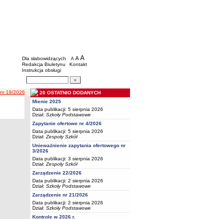
BIP - Oświata Częstochowa
Menu dodatkowe
A
powiększ czcionkę
A
standardowy rozmiar czcionki
Dla słabowidzących
A
pomniejsz czcionkę
Redakcja Biuletynu
Kontakt
Instrukcja obsługi
Wyszukiwarka artykułów
Szukaj
 nr 19/2026
20 OSTATNIO DODANYCH
Mienie 2025
Data publikacji: 5 sierpnia 2026
Dział:
Szkoły Podstawowe
Zapytanie ofertowe nr 4/2026
Data publikacji: 5 sierpnia 2026
Dział:
Zespoły Szkół
Unieważnienie zapytania ofertowego nr
3/2026
Data publikacji: 3 sierpnia 2026
Dział:
Zespoły Szkół
Zarządzenie 22/2026
Data publikacji: 2 sierpnia 2026
Dział:
Szkoły Podstawowe
Zarządzenie nr 21/2026
Data publikacji: 2 sierpnia 2026
Dział:
Szkoły Podstawowe
Kontrole w 2026 r.