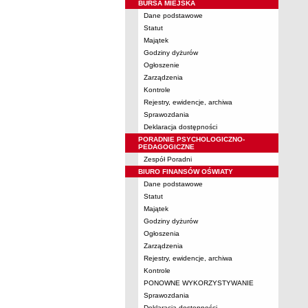
BURSA MIEJSKA
Dane podstawowe
Statut
Majątek
Godziny dyżurów
Ogłoszenie
Zarządzenia
Kontrole
Rejestry, ewidencje, archiwa
Sprawozdania
Deklaracja dostępności
PORADNIE PSYCHOLOGICZNO-
PEDAGOGICZNE
Zespół Poradni
BIURO FINANSÓW OŚWIATY
Dane podstawowe
Statut
Majątek
Godziny dyżurów
Ogłoszenia
Zarządzenia
Rejestry, ewidencje, archiwa
Kontrole
PONOWNE WYKORZYSTYWANIE
Sprawozdania
Deklaracja dostępności