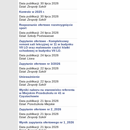
Data publikacji: 30 lipca 2026
Dział:
Zespoły Szkół
Kontrole w 2025 r.
Data publikacji: 30 lipca 2026
Dział:
Zespoły Szkół
Rozpoznanie ofertowe rozstrzygnięcie
sport
Data publikacji: 24 lipca 2026
Dział:
Szkoły Podstawowe
Zapytanie ofertowe - Kompleksowy
remont sali lekcyjnej nr 11 w budynku
VII LO oraz malowanie części klatki
schodowej w budynku VII LO.
Data publikacji: 24 lipca 2026
Dział:
Licea
Zapytanie ofertowe nr 3/2026
Data publikacji: 22 lipca 2026
Dział:
Zespoły Szkół
Unieważnienie
Data publikacji: 22 lipca 2026
Dział:
Zespoły Szkół
Wyniki naboru na stanowisko referenta
w Miejskim Przedszkolu nr 41 w
Częstochowie
Data publikacji: 21 lipca 2026
Dział:
Przedszkola Miejskie
Zapytanie ofertowe nr 2_2026
Data publikacji: 21 lipca 2026
Dział:
Zespoły Szkół
Wynik zapytania ofertowego nr 1_2026
Data publikacji: 21 lipca 2026