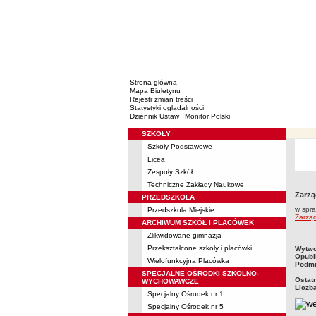
Strona główna
Mapa Biuletynu
Rejestr zmian treści
Statystyki oglądalności
Dziennik Ustaw
Monitor Polski
SZKOŁY
Menu
Szkoły Podstawowe
Licea
Zespoły Szkół
Techniczne Zakłady Naukowe
Zarzą
PRZEDSZKOLA
w spra
Przedszkola Miejskie
Zarzą
ARCHIWUM SZKÓŁ I PLACÓWEK
Zlikwidowane gimnazja
metry
Przekształcone szkoły i placówki
Wytwo
Opubl
Wielofunkcyjna Placówka
Podmi
SPECJALNE OŚRODKI SZKOLNO-
Ostat
WYCHOWAWCZE
Liczb
Specjalny Ośrodek nr 1
Specjalny Ośrodek nr 5