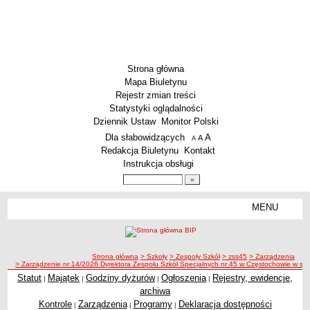
Strona główna
Mapa Biuletynu
Rejestr zmian treści
Statystyki oglądalności
Dziennik Ustaw
Monitor Polski
Menu dodatkowe
Dla słabowidzących
A
powiększ czcionkę
A
standardowy rozmiar czcionki
A
pomniejsz czcionkę
Redakcja Biuletynu
Kontakt
Instrukcja obsługi
Wyszukiwarka artykułów
Szukaj
MENU
Menu
SZKOŁY
Szkoły Podstawowe
ścieżka nawigacji
Strona główna
> Szkoły
> Zespoły Szkół
> zss45
> Zarządzenia
Licea
> Zarządzenie nr 14/2026 Dyrektora Zespołu Szkół Specjalnych nr 45 w Częstochowie w sp
Zespoły Szkół
Statut
Majątek
Godziny dyżurów
Ogłoszenia
Rejestry, ewidencje,
|
|
|
|
archiwa
Techniczne Zakłady Naukowe
Kontrole
Zarządzenia
Programy
Deklaracja dostępności
|
|
|
PRZEDSZKOLA