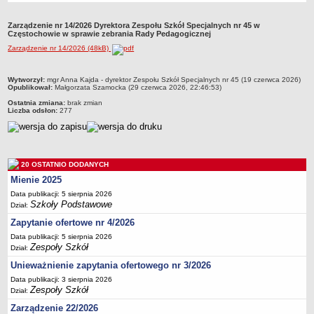
Przedszkola Miejskie
Zarządzenie nr 14/2026 Dyrektora Zespołu Szkół Specjalnych nr 45 w
ARCHIWUM SZKÓŁ I PLACÓWEK
Częstochowie w sprawie zebrania Rady Pedagogicznej
Zlikwidowane gimnazja
Zarządzenie nr 14/2026 (48kB)
Przekształcone szkoły i placówki
metryczka
Wytworzył:
mgr Anna Kajda - dyrektor Zespołu Szkół Specjalnych nr 45 (19 czerwca 2026)
Wielofunkcyjna Placówka
Opublikował:
Małgorzata Szamocka (29 czerwca 2026, 22:46:53)
SPECJALNE OŚRODKI SZKOLNO-WYCHOWAWCZE
Ostatnia zmiana:
brak zmian
Liczba odsłon:
277
Specjalny Ośrodek nr 1
Specjalny Ośrodek nr 5
BURSA MIEJSKA
Dane podstawowe
20 OSTATNIO DODANYCH
Mienie 2025
Statut
Data publikacji: 5 sierpnia 2026
Majątek
Szkoły Podstawowe
Dział:
Godziny dyżurów
Zapytanie ofertowe nr 4/2026
Ogłoszenie
Data publikacji: 5 sierpnia 2026
Zespoły Szkół
Dział:
Zarządzenia
Unieważnienie zapytania ofertowego nr 3/2026
Kontrole
Data publikacji: 3 sierpnia 2026
Rejestry, ewidencje, archiwa
Zespoły Szkół
Dział:
Sprawozdania
Zarządzenie 22/2026