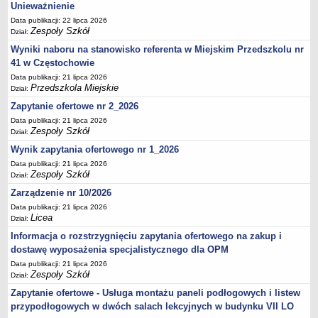
UDOSTĘPNIANIE INFORMACJI PUBLICZNEJ
Unieważnienie
OCHRONA DANYCH OSOBOWYCH
Data publikacji: 22 lipca 2026
Zespoły Szkół
Dział:
Wyniki naboru na stanowisko referenta w Miejskim Przedszkolu nr
41 w Częstochowie
Data publikacji: 21 lipca 2026
Przedszkola Miejskie
Dział:
Zapytanie ofertowe nr 2_2026
Data publikacji: 21 lipca 2026
Zespoły Szkół
Dział:
Wynik zapytania ofertowego nr 1_2026
Data publikacji: 21 lipca 2026
Zespoły Szkół
Dział:
Zarządzenie nr 10/2026
Data publikacji: 21 lipca 2026
Licea
Dział:
Informacja o rozstrzygnięciu zapytania ofertowego na zakup i
dostawę wyposażenia specjalistycznego dla OPM
Data publikacji: 21 lipca 2026
Zespoły Szkół
Dział:
Zapytanie ofertowe - Usługa montażu paneli podłogowych i listew
przypodłogowych w dwóch salach lekcyjnych w budynku VII LO