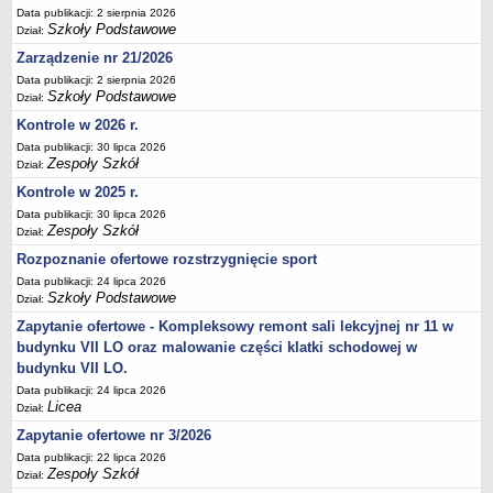
Data publikacji: 2 sierpnia 2026
Deklaracja dostępności
Szkoły Podstawowe
Dział:
PORADNIE PSYCHOLOGICZNO-PEDAGOGICZNE
Zarządzenie nr 21/2026
Zespół Poradni
Data publikacji: 2 sierpnia 2026
BIURO FINANSÓW OŚWIATY
Szkoły Podstawowe
Dział:
Dane podstawowe
Kontrole w 2026 r.
Statut
Data publikacji: 30 lipca 2026
Zespoły Szkół
Dział:
Majątek
Kontrole w 2025 r.
Godziny dyżurów
Data publikacji: 30 lipca 2026
Ogłoszenia
Zespoły Szkół
Dział:
Zarządzenia
Rozpoznanie ofertowe rozstrzygnięcie sport
Data publikacji: 24 lipca 2026
Rejestry, ewidencje, archiwa
Szkoły Podstawowe
Dział:
Kontrole
Zapytanie ofertowe - Kompleksowy remont sali lekcyjnej nr 11 w
PONOWNE WYKORZYSTYWANIE
budynku VII LO oraz malowanie części klatki schodowej w
budynku VII LO.
Sprawozdania
Data publikacji: 24 lipca 2026
Deklaracja dostępności
Licea
Dział:
DEKLARACJA DOSTĘPNOŚCI
Zapytanie ofertowe nr 3/2026
OŚWIADCZENIA MAJĄTKOWE
Data publikacji: 22 lipca 2026
Zespoły Szkół
PONOWNE WYKORZYSTYWANIE
Dział: