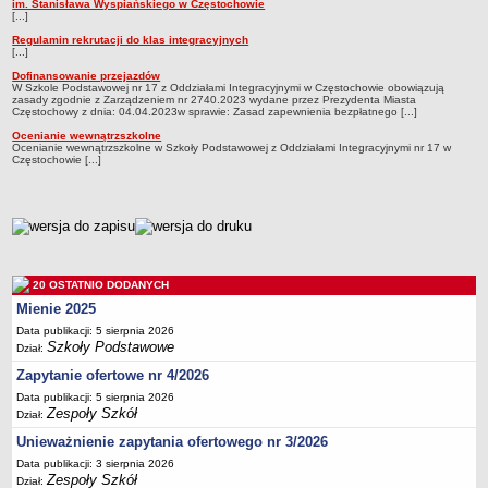
im. Stanisława Wyspiańskiego w Częstochowie
[...]
Deklaracja dostępności
Regulamin rekrutacji do klas integracyjnych
PORADNIE PSYCHOLOGICZNO-PEDAGOGICZNE
[...]
Zespół Poradni
Dofinansowanie przejazdów
W Szkole Podstawowej nr 17 z Oddziałami Integracyjnymi w Częstochowie obowiązują
BIURO FINANSÓW OŚWIATY
zasady zgodnie z Zarządzeniem nr 2740.2023 wydane przez Prezydenta Miasta
Częstochowy z dnia: 04.04.2023w sprawie: Zasad zapewnienia bezpłatnego [...]
Dane podstawowe
Ocenianie wewnątrzszkolne
Statut
Ocenianie wewnątrzszkolne w Szkoły Podstawowej z Oddziałami Integracyjnymi nr 17 w
Częstochowie [...]
Majątek
Godziny dyżurów
metryczka
Ogłoszenia
Zarządzenia
Rejestry, ewidencje, archiwa
20 OSTATNIO DODANYCH
Mienie 2025
Kontrole
Data publikacji: 5 sierpnia 2026
PONOWNE WYKORZYSTYWANIE
Szkoły Podstawowe
Dział:
Sprawozdania
Zapytanie ofertowe nr 4/2026
Deklaracja dostępności
Data publikacji: 5 sierpnia 2026
Zespoły Szkół
Dział:
DEKLARACJA DOSTĘPNOŚCI
Unieważnienie zapytania ofertowego nr 3/2026
OŚWIADCZENIA MAJĄTKOWE
Data publikacji: 3 sierpnia 2026
PONOWNE WYKORZYSTYWANIE
Zespoły Szkół
Dział: