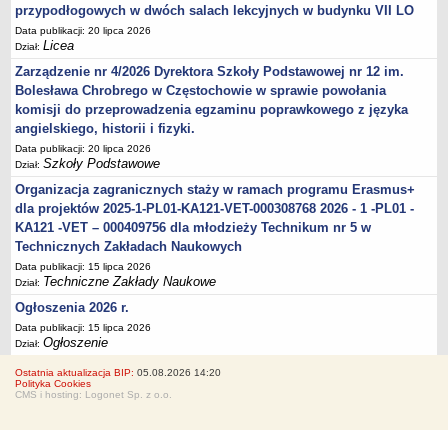
przypodłogowych w dwóch salach lekcyjnych w budynku VII LO
Data publikacji: 20 lipca 2026
Licea
Dział:
Zarządzenie nr 4/2026 Dyrektora Szkoły Podstawowej nr 12 im.
Bolesława Chrobrego w Częstochowie w sprawie powołania
komisji do przeprowadzenia egzaminu poprawkowego z języka
angielskiego, historii i fizyki.
Data publikacji: 20 lipca 2026
Szkoły Podstawowe
Dział:
Organizacja zagranicznych staży w ramach programu Erasmus+
dla projektów 2025-1-PL01-KA121-VET-000308768 2026 - 1 -PL01 -
KA121 -VET – 000409756 dla młodzieży Technikum nr 5 w
Technicznych Zakładach Naukowych
Data publikacji: 15 lipca 2026
Techniczne Zakłady Naukowe
Dział:
Ogłoszenia 2026 r.
Data publikacji: 15 lipca 2026
Ogłoszenie
Dział:
Ostatnia aktualizacja BIP:
05.08.2026 14:20
Polityka Cookies
CMS i hosting: Logonet Sp. z o.o.