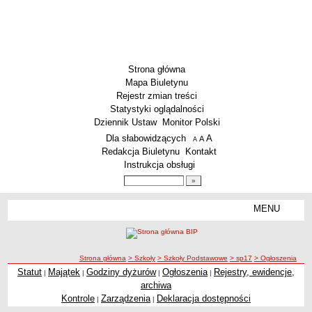
Strona główna
Mapa Biuletynu
Rejestr zmian treści
Statystyki oglądalności
Dziennik Ustaw
Monitor Polski
Menu dodatkowe
Dla słabowidzących
A
powiększ czcionkę
A
standardowy rozmiar czcionki
A
pomniejsz czcionkę
Redakcja Biuletynu
Kontakt
Instrukcja obsługi
Wyszukiwarka artykułów
Szukaj
MENU
Menu
SZKOŁY
Szkoły Podstawowe
ścieżka nawigacji
Strona główna
> Szkoły
> Szkoły Podstawowe
> sp17
> Ogłoszenia
Licea
Statut
Majątek
Godziny dyżurów
Ogłoszenia
Rejestry, ewidencje,
|
|
|
|
Ogłoszenia
Zespoły Szkół
archiwa
Techniczne Zakłady Naukowe
Kontrole
Zarządzenia
Deklaracja dostępności
|
|
PRZEDSZKOLA