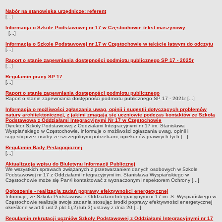
Przedszkola Miejskie
Nabór na stanowiska urzędnicze: referent
Ogłoszenia
[...]
ARCHIWUM SZKÓŁ I PLACÓWEK
Informacja o Szkole Podstawowej nr 17 w Częstochowie tekst maszynowy
Zlikwidowane gimnazja
[...]
Informacja o Szkole Podstawowej nr 17 w Częstochowie w tekście łatwym do odczytu
Przekształcone szkoły i placówki
[...]
Wielofunkcyjna Placówka
Raport o stanie zapewniania dostępności podmiotu publicznego SP 17 - 2025r
[...]
SPECJALNE OŚRODKI SZKOLNO-WYCHOWAWCZE
Regulamin pracy SP 17
Specjalny Ośrodek nr 1
[...]
Specjalny Ośrodek nr 5
Raport o stanie zapewniania dostępności podmiotu publicznego
Raport o stanie zapewniania dostępności podmiotu publicznego SP 17 - 2021r [...]
BURSA MIEJSKA
Informacja o możliwości zgłaszania uwag, opinii i sugestii dotyczących problemów
Dane podstawowe
natury architektonicznej, z jakimi zmagają się uczniowie podczas kontaktów ze Szkołą
Podstawową z Oddziałami Integracyjnymi Nr 17 w Częstochowie
Dyrektor Szkoły Podstawowej z Oddziałami Integracyjnymi nr 17 im. Stanisława
Statut
Wyspiańskiego w Częstochowie, informuje o możliwości zgłaszania uwag, opinii i
sugestii przez osoby ze szczególnymi potrzebami, opiekunów prawnych tych [...]
Majątek
Regulamin Rady Pedagogicznej
Godziny dyżurów
[...]
Aktualizacja wpisu do Biuletynu Informacji Publicznej
Ogłoszenie
We wszystkich sprawach związanych z przetwarzaniem danych osobowych w Szkole
Podstawowej nr 17 z Oddziałami Integracyjnymi im. Stanisława Wyspiańskiego w
Zarządzenia
Częstochowie może się Pan/i kontaktować z wyznaczonym Inspektorem Ochrony [...]
Ogłoszenie - realizacja zadań poprawy efektywności energetycznej
Kontrole
Informuję, że Szkoła Podstawowa z Oddziałami Integracyjnymi nr 17 im. S. Wyspiańskiego w
Częstochowie realizuje swoje zadania stosując środki poprawy efektywności energetycznej
Rejestry, ewidencje, archiwa
określone w art.6 ust 2 pkt 1),2) lub 3) ustawy z dnia 20 [...]
Sprawozdania
Regulamin rekrutacji uczniów Szkoły Podstawowej z Oddziałami Integracyjnymi nr 17