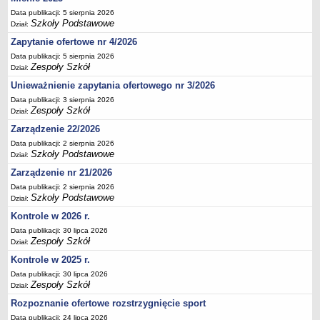
Deklaracja dostępności
Data publikacji: 5 sierpnia 2026
Szkoły Podstawowe
Dział:
PORADNIE PSYCHOLOGICZNO-PEDAGOGICZNE
Zapytanie ofertowe nr 4/2026
Zespół Poradni
Data publikacji: 5 sierpnia 2026
BIURO FINANSÓW OŚWIATY
Zespoły Szkół
Dział:
Dane podstawowe
Unieważnienie zapytania ofertowego nr 3/2026
Statut
Data publikacji: 3 sierpnia 2026
Zespoły Szkół
Dział:
Majątek
Zarządzenie 22/2026
Godziny dyżurów
Data publikacji: 2 sierpnia 2026
Ogłoszenia
Szkoły Podstawowe
Dział:
Zarządzenia
Zarządzenie nr 21/2026
Rejestry, ewidencje, archiwa
Data publikacji: 2 sierpnia 2026
Szkoły Podstawowe
Dział:
Kontrole
Kontrole w 2026 r.
PONOWNE WYKORZYSTYWANIE
Data publikacji: 30 lipca 2026
Zespoły Szkół
Sprawozdania
Dział:
Kontrole w 2025 r.
Deklaracja dostępności
Data publikacji: 30 lipca 2026
DEKLARACJA DOSTĘPNOŚCI
Zespoły Szkół
Dział:
OŚWIADCZENIA MAJĄTKOWE
Rozpoznanie ofertowe rozstrzygnięcie sport
PONOWNE WYKORZYSTYWANIE
Data publikacji: 24 lipca 2026