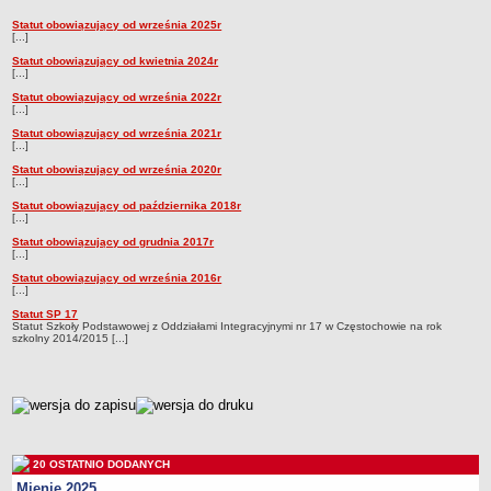
Przedszkola Miejskie
Statut obowiązujący od września 2025r
Statut
[...]
ARCHIWUM SZKÓŁ I PLACÓWEK
Statut obowiązujący od kwietnia 2024r
Zlikwidowane gimnazja
[...]
Statut obowiązujący od września 2022r
Przekształcone szkoły i placówki
[...]
Wielofunkcyjna Placówka
Statut obowiązujący od września 2021r
[...]
SPECJALNE OŚRODKI SZKOLNO-WYCHOWAWCZE
Statut obowiązujący od września 2020r
Specjalny Ośrodek nr 1
[...]
Specjalny Ośrodek nr 5
Statut obowiązujący od października 2018r
[...]
BURSA MIEJSKA
Statut obowiązujący od grudnia 2017r
Dane podstawowe
[...]
Statut obowiązujący od września 2016r
Statut
[...]
Majątek
Statut SP 17
Statut Szkoły Podstawowej z Oddziałami Integracyjnymi nr 17 w Częstochowie na rok
Godziny dyżurów
szkolny 2014/2015 [...]
Ogłoszenie
Zarządzenia
metryczka
Kontrole
Rejestry, ewidencje, archiwa
20 OSTATNIO DODANYCH
Sprawozdania
Mienie 2025