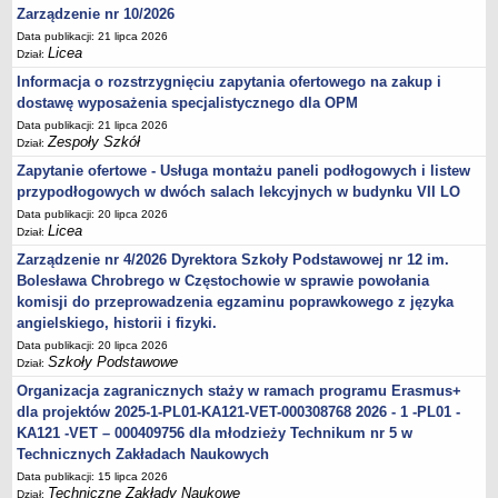
Zarządzenie nr 10/2026
Data publikacji: 21 lipca 2026
Licea
Dział:
Informacja o rozstrzygnięciu zapytania ofertowego na zakup i
dostawę wyposażenia specjalistycznego dla OPM
Data publikacji: 21 lipca 2026
Zespoły Szkół
Dział:
Zapytanie ofertowe - Usługa montażu paneli podłogowych i listew
przypodłogowych w dwóch salach lekcyjnych w budynku VII LO
Data publikacji: 20 lipca 2026
Licea
Dział:
Zarządzenie nr 4/2026 Dyrektora Szkoły Podstawowej nr 12 im.
Bolesława Chrobrego w Częstochowie w sprawie powołania
komisji do przeprowadzenia egzaminu poprawkowego z języka
angielskiego, historii i fizyki.
Data publikacji: 20 lipca 2026
Szkoły Podstawowe
Dział:
Organizacja zagranicznych staży w ramach programu Erasmus+
dla projektów 2025-1-PL01-KA121-VET-000308768 2026 - 1 -PL01 -
KA121 -VET – 000409756 dla młodzieży Technikum nr 5 w
Technicznych Zakładach Naukowych
Data publikacji: 15 lipca 2026
Techniczne Zakłady Naukowe
Dział: