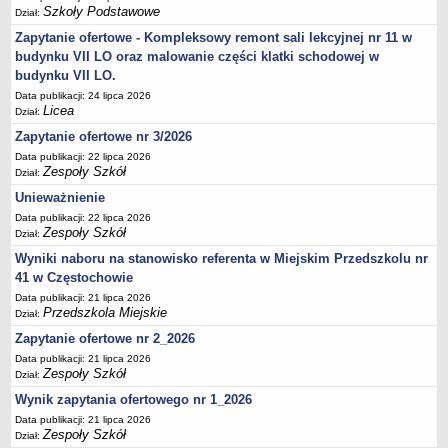
UDOSTĘPNIANIE INFORMACJI PUBLICZNEJ
Szkoły Podstawowe
Dział:
OCHRONA DANYCH OSOBOWYCH
Zapytanie ofertowe - Kompleksowy remont sali lekcyjnej nr 11 w
budynku VII LO oraz malowanie części klatki schodowej w
budynku VII LO.
Data publikacji: 24 lipca 2026
Licea
Dział:
Zapytanie ofertowe nr 3/2026
Data publikacji: 22 lipca 2026
Zespoły Szkół
Dział:
Unieważnienie
Data publikacji: 22 lipca 2026
Zespoły Szkół
Dział:
Wyniki naboru na stanowisko referenta w Miejskim Przedszkolu nr
41 w Częstochowie
Data publikacji: 21 lipca 2026
Przedszkola Miejskie
Dział:
Zapytanie ofertowe nr 2_2026
Data publikacji: 21 lipca 2026
Zespoły Szkół
Dział:
Wynik zapytania ofertowego nr 1_2026
Data publikacji: 21 lipca 2026
Zespoły Szkół
Dział: