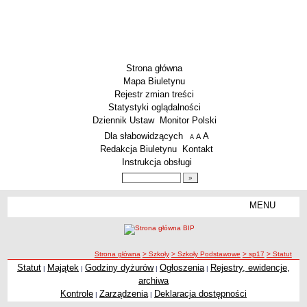
Strona główna
Mapa Biuletynu
Rejestr zmian treści
Statystyki oglądalności
Dziennik Ustaw
Monitor Polski
Menu dodatkowe
Dla słabowidzących
A
powiększ czcionkę
A
standardowy rozmiar czcionki
A
pomniejsz czcionkę
Redakcja Biuletynu
Kontakt
Instrukcja obsługi
Wyszukiwarka artykułów
Szukaj
MENU
Menu
SZKOŁY
Szkoły Podstawowe
ścieżka nawigacji
Strona główna
> Szkoły
> Szkoły Podstawowe
> sp17
> Statut
Licea
Statut
Majątek
Godziny dyżurów
Ogłoszenia
Rejestry, ewidencje,
|
|
|
|
Statut
Zespoły Szkół
archiwa
Techniczne Zakłady Naukowe
Kontrole
Zarządzenia
Deklaracja dostępności
|
|
PRZEDSZKOLA