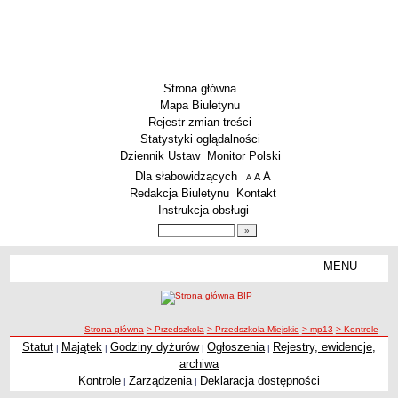
Strona główna
Mapa Biuletynu
Rejestr zmian treści
Statystyki oglądalności
Dziennik Ustaw
Monitor Polski
Menu dodatkowe
Dla słabowidzących
A
powiększ czcionkę
A
standardowy rozmiar czcionki
A
pomniejsz czcionkę
Redakcja Biuletynu
Kontakt
Instrukcja obsługi
Wyszukiwarka artykułów
Szukaj
MENU
Menu
SZKOŁY
Szkoły Podstawowe
ścieżka nawigacji
Strona główna
> Przedszkola
> Przedszkola Miejskie
> mp13
> Kontrole
Licea
Statut
Majątek
Godziny dyżurów
Ogłoszenia
Rejestry, ewidencje,
|
|
|
|
Kontrole
Zespoły Szkół
archiwa
Techniczne Zakłady Naukowe
Kontrole
Zarządzenia
Deklaracja dostępności
|
|
PRZEDSZKOLA