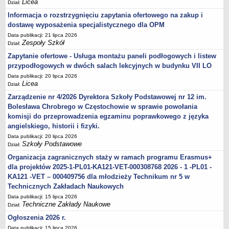
Licea
Dział:
Informacja o rozstrzygnięciu zapytania ofertowego na zakup i
dostawę wyposażenia specjalistycznego dla OPM
Data publikacji: 21 lipca 2026
Zespoły Szkół
Dział:
Zapytanie ofertowe - Usługa montażu paneli podłogowych i listew
przypodłogowych w dwóch salach lekcyjnych w budynku VII LO
Data publikacji: 20 lipca 2026
Licea
Dział:
Zarządzenie nr 4/2026 Dyrektora Szkoły Podstawowej nr 12 im.
Bolesława Chrobrego w Częstochowie w sprawie powołania
komisji do przeprowadzenia egzaminu poprawkowego z języka
angielskiego, historii i fizyki.
Data publikacji: 20 lipca 2026
Szkoły Podstawowe
Dział:
Organizacja zagranicznych staży w ramach programu Erasmus+
dla projektów 2025-1-PL01-KA121-VET-000308768 2026 - 1 -PL01 -
KA121 -VET – 000409756 dla młodzieży Technikum nr 5 w
Technicznych Zakładach Naukowych
Data publikacji: 15 lipca 2026
Techniczne Zakłady Naukowe
Dział:
Ogłoszenia 2026 r.
Data publikacji: 15 lipca 2026