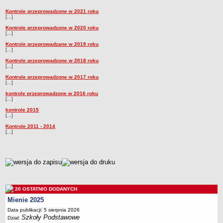
Przedszkola Miejskie
Kontrole przeprowadzone w 2021 roku
Kontrole
[...]
ARCHIWUM SZKÓŁ I PLACÓWEK
Kontrole przeprowadzone w 2020 roku
Zlikwidowane gimnazja
[...]
Kontrole przeprowadzane w 2019 roku
Przekształcone szkoły i placówki
[...]
Wielofunkcyjna Placówka
Kontrole przeprowadzone w 2018 roku
[...]
SPECJALNE OŚRODKI SZKOLNO-WYCHOWAWCZE
Kontrole przeprowadzone w 2017 roku
Specjalny Ośrodek nr 1
[...]
Specjalny Ośrodek nr 5
kontrole przeprowadzone w 2016 roku
[...]
BURSA MIEJSKA
kontrole 2015
Dane podstawowe
[...]
Kontrole 2011 - 2014
Statut
[...]
Majątek
Godziny dyżurów
metryczka
Ogłoszenie
Zarządzenia
20 OSTATNIO DODANYCH
Kontrole
Mienie 2025
Rejestry, ewidencje, archiwa
Data publikacji: 5 sierpnia 2026
Szkoły Podstawowe
Dział:
Sprawozdania