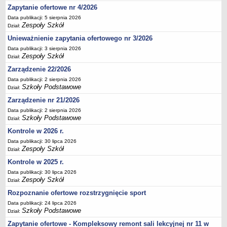
Zapytanie ofertowe nr 4/2026
Deklaracja dostępności
Data publikacji: 5 sierpnia 2026
PORADNIE PSYCHOLOGICZNO-PEDAGOGICZNE
Zespoły Szkół
Dział:
Zespół Poradni
Unieważnienie zapytania ofertowego nr 3/2026
BIURO FINANSÓW OŚWIATY
Data publikacji: 3 sierpnia 2026
Dane podstawowe
Zespoły Szkół
Dział:
Statut
Zarządzenie 22/2026
Majątek
Data publikacji: 2 sierpnia 2026
Szkoły Podstawowe
Dział:
Godziny dyżurów
Zarządzenie nr 21/2026
Ogłoszenia
Data publikacji: 2 sierpnia 2026
Szkoły Podstawowe
Dział:
Zarządzenia
Kontrole w 2026 r.
Rejestry, ewidencje, archiwa
Data publikacji: 30 lipca 2026
Kontrole
Zespoły Szkół
Dział:
PONOWNE WYKORZYSTYWANIE
Kontrole w 2025 r.
Sprawozdania
Data publikacji: 30 lipca 2026
Zespoły Szkół
Dział:
Deklaracja dostępności
Rozpoznanie ofertowe rozstrzygnięcie sport
DEKLARACJA DOSTĘPNOŚCI
Data publikacji: 24 lipca 2026
OŚWIADCZENIA MAJĄTKOWE
Szkoły Podstawowe
Dział:
PONOWNE WYKORZYSTYWANIE
Zapytanie ofertowe - Kompleksowy remont sali lekcyjnej nr 11 w