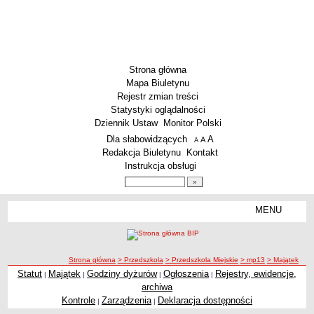
Strona główna
Mapa Biuletynu
Rejestr zmian treści
Statystyki oglądalności
Dziennik Ustaw
Monitor Polski
Menu dodatkowe
Dla słabowidzących
A
powiększ czcionkę
A
standardowy rozmiar czcionki
A
pomniejsz czcionkę
Redakcja Biuletynu
Kontakt
Instrukcja obsługi
Wyszukiwarka artykułów
Szukaj
MENU
Menu
SZKOŁY
Szkoły Podstawowe
ścieżka nawigacji
Strona główna
> Przedszkola
> Przedszkola Miejskie
> mp13
> Majątek
Licea
Statut
Majątek
Godziny dyżurów
Ogłoszenia
Rejestry, ewidencje,
|
|
|
|
Majątek
Zespoły Szkół
archiwa
Techniczne Zakłady Naukowe
Kontrole
Zarządzenia
Deklaracja dostępności
|
|
PRZEDSZKOLA