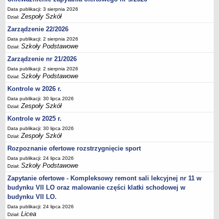
Deklaracja dostępności
Data publikacji: 3 sierpnia 2026
Zespoły Szkół
Dział:
PORADNIE PSYCHOLOGICZNO-PEDAGOGICZNE
Zarządzenie 22/2026
Zespół Poradni
Data publikacji: 2 sierpnia 2026
BIURO FINANSÓW OŚWIATY
Szkoły Podstawowe
Dział:
Dane podstawowe
Zarządzenie nr 21/2026
Statut
Data publikacji: 2 sierpnia 2026
Szkoły Podstawowe
Majątek
Dział:
Kontrole w 2026 r.
Godziny dyżurów
Data publikacji: 30 lipca 2026
Ogłoszenia
Zespoły Szkół
Dział:
Zarządzenia
Kontrole w 2025 r.
Rejestry, ewidencje, archiwa
Data publikacji: 30 lipca 2026
Zespoły Szkół
Dział:
Kontrole
Rozpoznanie ofertowe rozstrzygnięcie sport
PONOWNE WYKORZYSTYWANIE
Data publikacji: 24 lipca 2026
Szkoły Podstawowe
Sprawozdania
Dział:
Zapytanie ofertowe - Kompleksowy remont sali lekcyjnej nr 11 w
Deklaracja dostępności
budynku VII LO oraz malowanie części klatki schodowej w
DEKLARACJA DOSTĘPNOŚCI
budynku VII LO.
OŚWIADCZENIA MAJĄTKOWE
Data publikacji: 24 lipca 2026
PONOWNE WYKORZYSTYWANIE
Licea
Dział: