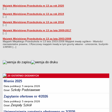
Przedszkola Miejskie
Majątek Miejskiego Przedszkola nr 13 za rok 2020
Majątek
[...]
ARCHIWUM SZKÓŁ I PLACÓWEK
Majątek Miejskiego Przedszkola nr 13 za rok 2019
Zlikwidowane gimnazja
[...]
Majątek Miejskiego Przedszkola nr 13 za rok 2018
Przekształcone szkoły i placówki
[...]
Wielofunkcyjna Placówka
Majątek Miejskiego Przedszkola nr 13 za lata 2009-2017
[...]
SPECJALNE OŚRODKI SZKOLNO-WYCHOWAWCZE
Majątek Miejskiego Przedszkola nr 13 za lata 2003-2008
Specjalny Ośrodek nr 1
Majątek Miejskiego Przedszkola nr 13 lata 2003-2008 Majątek trwały ogółem - Wartości
niematerialne prawne, I.Rzeczowy majątek trwały:w tym grunty własne - umorzenie, budynki-
Specjalny Ośrodek nr 5
139590 [...]
BURSA MIEJSKA
Dane podstawowe
metryczka
Statut
Majątek
20 OSTATNIO DODANYCH
Godziny dyżurów
Mienie 2025
Ogłoszenie
Data publikacji: 5 sierpnia 2026
Szkoły Podstawowe
Zarządzenia
Dział:
Zapytanie ofertowe nr 4/2026
Kontrole
Data publikacji: 5 sierpnia 2026
Rejestry, ewidencje, archiwa
Zespoły Szkół
Dział:
Sprawozdania
Unieważnienie zapytania ofertowego nr 3/2026