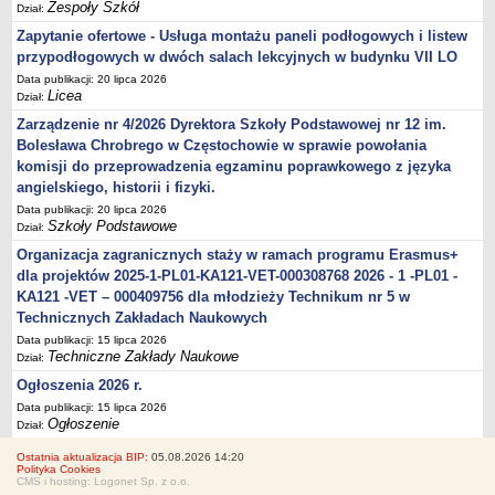
Zespoły Szkół
Dział:
Zapytanie ofertowe - Usługa montażu paneli podłogowych i listew
przypodłogowych w dwóch salach lekcyjnych w budynku VII LO
Data publikacji: 20 lipca 2026
Licea
Dział:
Zarządzenie nr 4/2026 Dyrektora Szkoły Podstawowej nr 12 im.
Bolesława Chrobrego w Częstochowie w sprawie powołania
komisji do przeprowadzenia egzaminu poprawkowego z języka
angielskiego, historii i fizyki.
Data publikacji: 20 lipca 2026
Szkoły Podstawowe
Dział:
Organizacja zagranicznych staży w ramach programu Erasmus+
dla projektów 2025-1-PL01-KA121-VET-000308768 2026 - 1 -PL01 -
KA121 -VET – 000409756 dla młodzieży Technikum nr 5 w
Technicznych Zakładach Naukowych
Data publikacji: 15 lipca 2026
Techniczne Zakłady Naukowe
Dział:
Ogłoszenia 2026 r.
Data publikacji: 15 lipca 2026
Ogłoszenie
Dział:
Ostatnia aktualizacja BIP:
05.08.2026 14:20
Polityka Cookies
CMS i hosting: Logonet Sp. z o.o.