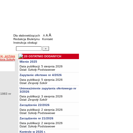
BIP - Oświata Częstochowa
Menu dodatkowe
A
powiększ czcionkę
A
standardowy rozmiar czcionki
Dla słabowidzących
A
pomniejsz czcionkę
Redakcja Biuletynu
Kontakt
Instrukcja obsługi
Wyszukiwarka artykułów
Szukaj
cje, archiwa
20 OSTATNIO DODANYCH
tora Szkoły
Mienie 2025
Data publikacji: 5 sierpnia 2026
Dział:
Szkoły Podstawowe
Zapytanie ofertowe nr 4/2026
Data publikacji: 5 sierpnia 2026
Dział:
Zespoły Szkół
Unieważnienie zapytania ofertowego nr
3/2026
 1983 nr
Data publikacji: 3 sierpnia 2026
Dział:
Zespoły Szkół
Zarządzenie 22/2026
Data publikacji: 2 sierpnia 2026
Dział:
Szkoły Podstawowe
Zarządzenie nr 21/2026
Data publikacji: 2 sierpnia 2026
Dział:
Szkoły Podstawowe
Kontrole w 2026 r.