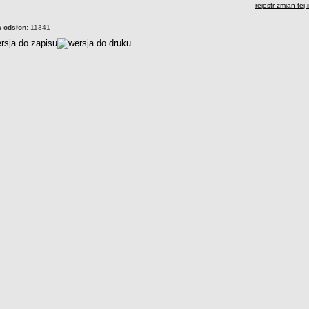
rejestr zmian tej 
a odsłon:
11341