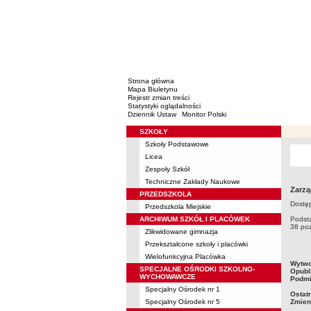
Strona główna
Mapa Biuletynu
Rejestr zmian treści
Statystyki oglądalności
Dziennik Ustaw
Monitor Polski
SZKOŁY
Menu
Szkoły Podstawowe
Licea
Zespoły Szkół
Techniczne Zakłady Naukowe
Zarzą
PRZEDSZKOLA
Dostęp
Przedszkola Miejskie
ARCHIWUM SZKÓŁ I PLACÓWEK
Podsta
38 poz
Zlikwidowane gimnazja
Przekształcone szkoły i placówki
Wielofunkcyjna Placówka
metry
Wytwo
SPECJALNE OŚRODKI SZKOLNO-
Opubl
WYCHOWAWCZE
Podmi
Specjalny Ośrodek nr 1
Ostat
Specjalny Ośrodek nr 5
Zmien