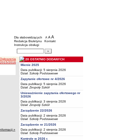
BIP - Oświata Częstochowa
Menu dodatkowe
A
powiększ czcionkę
A
standardowy rozmiar czcionki
Dla słabowidzących
A
pomniejsz czcionkę
Redakcja Biuletynu
Kontakt
Instrukcja obsługi
Wyszukiwarka artykułów
Szukaj
 Ogłoszenia
20 OSTATNIO DODANYCH
2015/2016
Mienie 2025
Data publikacji: 5 sierpnia 2026
Dział:
Szkoły Podstawowe
Zapytanie ofertowe nr 4/2026
Data publikacji: 5 sierpnia 2026
Dział:
Zespoły Szkół
Unieważnienie zapytania ofertowego nr
3/2026
Data publikacji: 3 sierpnia 2026
Dział:
Zespoły Szkół
Zarządzenie 22/2026
Data publikacji: 2 sierpnia 2026
Dział:
Szkoły Podstawowe
Zarządzenie nr 21/2026
Data publikacji: 2 sierpnia 2026
informacji »
Dział:
Szkoły Podstawowe
Kontrole w 2026 r.