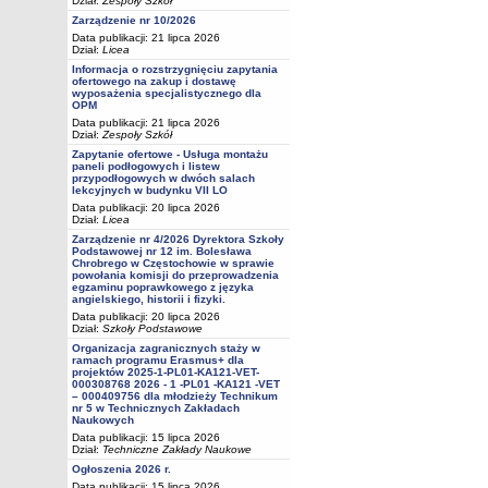
Dział:
Zespoły Szkół
Zarządzenie nr 10/2026
Data publikacji: 21 lipca 2026
Dział:
Licea
Informacja o rozstrzygnięciu zapytania
ofertowego na zakup i dostawę
wyposażenia specjalistycznego dla
OPM
Data publikacji: 21 lipca 2026
Dział:
Zespoły Szkół
Zapytanie ofertowe - Usługa montażu
paneli podłogowych i listew
przypodłogowych w dwóch salach
lekcyjnych w budynku VII LO
Data publikacji: 20 lipca 2026
Dział:
Licea
Zarządzenie nr 4/2026 Dyrektora Szkoły
Podstawowej nr 12 im. Bolesława
Chrobrego w Częstochowie w sprawie
powołania komisji do przeprowadzenia
egzaminu poprawkowego z języka
angielskiego, historii i fizyki.
Data publikacji: 20 lipca 2026
Dział:
Szkoły Podstawowe
Organizacja zagranicznych staży w
ramach programu Erasmus+ dla
projektów 2025-1-PL01-KA121-VET-
000308768 2026 - 1 -PL01 -KA121 -VET
– 000409756 dla młodzieży Technikum
nr 5 w Technicznych Zakładach
Naukowych
Data publikacji: 15 lipca 2026
Dział:
Techniczne Zakłady Naukowe
Ogłoszenia 2026 r.
Data publikacji: 15 lipca 2026