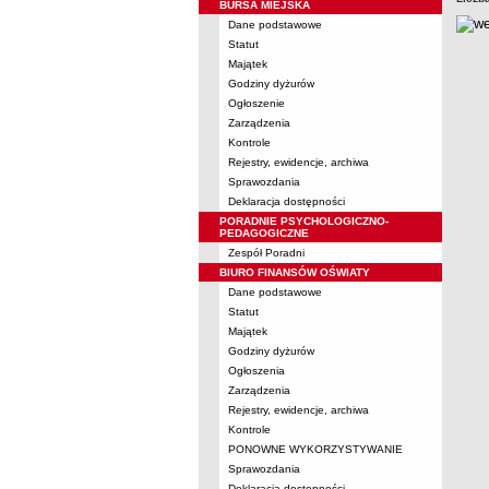
BURSA MIEJSKA
Dane podstawowe
Statut
Majątek
Godziny dyżurów
Ogłoszenie
Zarządzenia
Kontrole
Rejestry, ewidencje, archiwa
Sprawozdania
Deklaracja dostępności
PORADNIE PSYCHOLOGICZNO-
PEDAGOGICZNE
Zespół Poradni
BIURO FINANSÓW OŚWIATY
Dane podstawowe
Statut
Majątek
Godziny dyżurów
Ogłoszenia
Zarządzenia
Rejestry, ewidencje, archiwa
Kontrole
PONOWNE WYKORZYSTYWANIE
Sprawozdania
Deklaracja dostępności