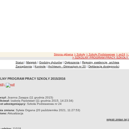
ścieżka nawigacji
Strona główna
> Szkoły
> Szkoły Podstawowe
> sp24
>
> SZKOLNY PROGRAM PRACY SZKOŁY 
Statut
|
Majątek
|
Godziny dyżurów
|
Ogłoszenia
|
Rejestry, ewidencje, archiwa
Zarządzenia
|
Kontrole
|
Archiwum - Gimnazjum nr 20
|
Deklaracja dostępności
LNY PROGRAM PRACY SZKOŁY 2015/2016
5kB)
czka
rzył:
Joanna Zasępa (11 grudnia 2015)
ikował:
Izabela Pędziwiatr (11 grudnia 2015, 14:23:34)
ot udostępniający:
Szkoła Podstawowa nr 24
nia zmiana:
Sylwia Organa (20 października 2021, 11:27:53)
iono:
Aktualizacja
rejestr zmian tej 
a odsłon:
11018