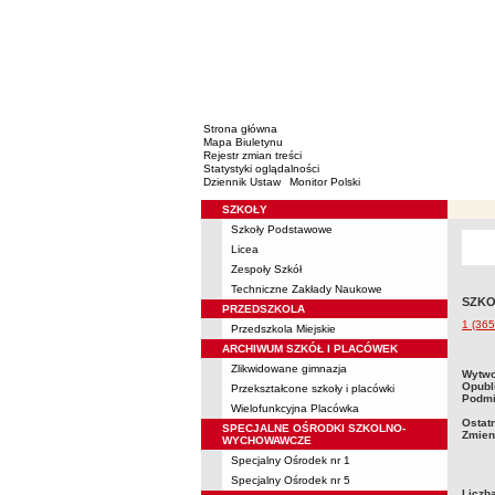
Strona główna
Mapa Biuletynu
Rejestr zmian treści
Statystyki oglądalności
Dziennik Ustaw
Monitor Polski
SZKOŁY
Menu
Szkoły Podstawowe
Licea
Zespoły Szkół
Techniczne Zakłady Naukowe
SZKO
PRZEDSZKOLA
1 (36
Przedszkola Miejskie
ARCHIWUM SZKÓŁ I PLACÓWEK
Zlikwidowane gimnazja
metry
Wytwo
Opubl
Przekształcone szkoły i placówki
Podmi
Wielofunkcyjna Placówka
Ostat
SPECJALNE OŚRODKI SZKOLNO-
Zmien
WYCHOWAWCZE
Specjalny Ośrodek nr 1
Specjalny Ośrodek nr 5
Liczb