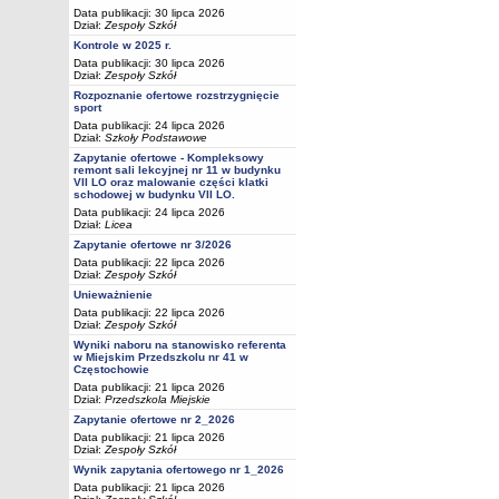
Data publikacji: 30 lipca 2026
Dział:
Zespoły Szkół
Kontrole w 2025 r.
Data publikacji: 30 lipca 2026
Dział:
Zespoły Szkół
Rozpoznanie ofertowe rozstrzygnięcie
sport
Data publikacji: 24 lipca 2026
Dział:
Szkoły Podstawowe
Zapytanie ofertowe - Kompleksowy
remont sali lekcyjnej nr 11 w budynku
VII LO oraz malowanie części klatki
schodowej w budynku VII LO.
Data publikacji: 24 lipca 2026
Dział:
Licea
Zapytanie ofertowe nr 3/2026
Data publikacji: 22 lipca 2026
Dział:
Zespoły Szkół
Unieważnienie
Data publikacji: 22 lipca 2026
Dział:
Zespoły Szkół
Wyniki naboru na stanowisko referenta
w Miejskim Przedszkolu nr 41 w
Częstochowie
Data publikacji: 21 lipca 2026
Dział:
Przedszkola Miejskie
Zapytanie ofertowe nr 2_2026
Data publikacji: 21 lipca 2026
Dział:
Zespoły Szkół
Wynik zapytania ofertowego nr 1_2026
Data publikacji: 21 lipca 2026