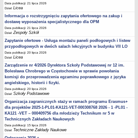
Data publikacji: 21 lipca 2026
Licea
Dział:
Informacja o rozstrzygnięciu zapytania ofertowego na zakup i
dostawę wyposażenia specjalistycznego dla OPM
Data publikacji: 21 lipca 2026
Zespoły Szkół
Dział:
Zapytanie ofertowe - Usługa montażu paneli podłogowych i listew
przypodłogowych w dwóch salach lekcyjnych w budynku VII LO
Data publikacji: 20 lipca 2026
Licea
Dział:
Zarządzenie nr 4/2026 Dyrektora Szkoły Podstawowej nr 12 im.
Bolesława Chrobrego w Częstochowie w sprawie powołania
komisji do przeprowadzenia egzaminu poprawkowego z języka
angielskiego, historii i fizyki.
Data publikacji: 20 lipca 2026
Szkoły Podstawowe
Dział:
Organizacja zagranicznych staży w ramach programu Erasmus+
dla projektów 2025-1-PL01-KA121-VET-000308768 2026 - 1 -PL01 -
KA121 -VET – 000409756 dla młodzieży Technikum nr 5 w
Technicznych Zakładach Naukowych
Data publikacji: 15 lipca 2026
Techniczne Zakłady Naukowe
Dział:
Ogłoszenia 2026 r.