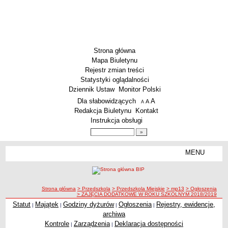
Strona główna
Mapa Biuletynu
Rejestr zmian treści
Statystyki oglądalności
Dziennik Ustaw
Monitor Polski
Menu dodatkowe
Dla słabowidzących
A
powiększ czcionkę
A
standardowy rozmiar czcionki
A
pomniejsz czcionkę
Redakcja Biuletynu
Kontakt
Instrukcja obsługi
Wyszukiwarka artykułów
Szukaj
MENU
Menu
SZKOŁY
Szkoły Podstawowe
ścieżka nawigacji
Strona główna
> Przedszkola
> Przedszkola Miejskie
> mp13
> Ogłoszenia
Licea
> ZAJĘCIA DODATKOWE W ROKU SZKOLNYM 2018/2019
Zespoły Szkół
Statut
Majątek
Godziny dyżurów
Ogłoszenia
Rejestry, ewidencje,
|
|
|
|
archiwa
Techniczne Zakłady Naukowe
Kontrole
Zarządzenia
Deklaracja dostępności
|
|
PRZEDSZKOLA