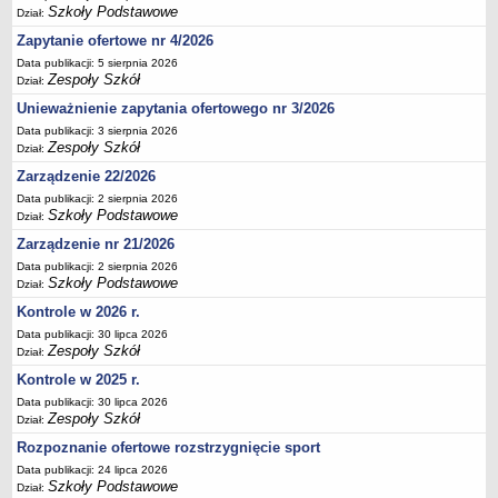
Szkoły Podstawowe
Dział:
Deklaracja dostępności
Zapytanie ofertowe nr 4/2026
PORADNIE PSYCHOLOGICZNO-PEDAGOGICZNE
Data publikacji: 5 sierpnia 2026
Zespół Poradni
Zespoły Szkół
Dział:
BIURO FINANSÓW OŚWIATY
Unieważnienie zapytania ofertowego nr 3/2026
Dane podstawowe
Data publikacji: 3 sierpnia 2026
Statut
Zespoły Szkół
Dział:
Majątek
Zarządzenie 22/2026
Data publikacji: 2 sierpnia 2026
Godziny dyżurów
Szkoły Podstawowe
Dział:
Ogłoszenia
Zarządzenie nr 21/2026
Zarządzenia
Data publikacji: 2 sierpnia 2026
Szkoły Podstawowe
Dział:
Rejestry, ewidencje, archiwa
Kontrole w 2026 r.
Kontrole
Data publikacji: 30 lipca 2026
PONOWNE WYKORZYSTYWANIE
Zespoły Szkół
Dział:
Sprawozdania
Kontrole w 2025 r.
Data publikacji: 30 lipca 2026
Deklaracja dostępności
Zespoły Szkół
Dział:
DEKLARACJA DOSTĘPNOŚCI
Rozpoznanie ofertowe rozstrzygnięcie sport
OŚWIADCZENIA MAJĄTKOWE
Data publikacji: 24 lipca 2026
PONOWNE WYKORZYSTYWANIE
Szkoły Podstawowe
Dział: