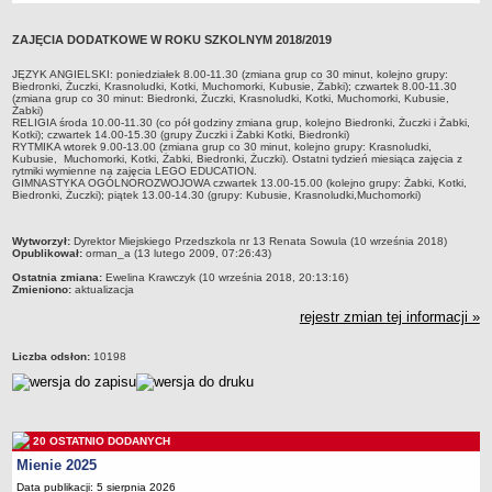
Przedszkola Miejskie
ZAJĘCIA DODATKOWE W ROKU SZKOLNYM 2018/2019
ARCHIWUM SZKÓŁ I PLACÓWEK
Zlikwidowane gimnazja
JĘZYK ANGIELSKI: poniedziałek 8.00-11.30 (zmiana grup co 30 minut, kolejno grupy:
Biedronki, Żuczki, Krasnoludki, Kotki, Muchomorki, Kubusie, Żabki); czwartek 8.00-11.30
Przekształcone szkoły i placówki
(zmiana grup co 30 minut: Biedronki, Żuczki, Krasnoludki, Kotki, Muchomorki, Kubusie,
Żabki)
RELIGIA środa 10.00-11.30 (co pół godziny zmiana grup, kolejno Biedronki, Żuczki i Żabki,
Wielofunkcyjna Placówka
Kotki); czwartek 14.00-15.30 (grupy Żuczki i Żabki Kotki, Biedronki)
RYTMIKA wtorek 9.00-13.00 (zmiana grup co 30 minut, kolejno grupy: Krasnoludki,
SPECJALNE OŚRODKI SZKOLNO-WYCHOWAWCZE
Kubusie, Muchomorki, Kotki, Żabki, Biedronki, Żuczki). Ostatni tydzień miesiąca zajęcia z
rytmiki wymienne na zajęcia LEGO EDUCATION.
Specjalny Ośrodek nr 1
GIMNASTYKA OGÓLNOROZWOJOWA czwartek 13.00-15.00 (kolejno grupy: Żabki, Kotki,
Biedronki, Żuczki); piątek 13.00-14.30 (grupy: Kubusie, Krasnoludki,Muchomorki)
Specjalny Ośrodek nr 5
BURSA MIEJSKA
metryczka
Wytworzył:
Dyrektor Miejskiego Przedszkola nr 13 Renata Sowula (10 września 2018)
Dane podstawowe
Opublikował:
orman_a (13 lutego 2009, 07:26:43)
Ostatnia zmiana:
Ewelina Krawczyk (10 września 2018, 20:13:16)
Statut
Zmieniono:
aktualizacja
Majątek
rejestr zmian tej informacji »
Godziny dyżurów
Liczba odsłon:
10198
Ogłoszenie
Zarządzenia
Kontrole
20 OSTATNIO DODANYCH
Rejestry, ewidencje, archiwa
Mienie 2025
Sprawozdania
Data publikacji: 5 sierpnia 2026