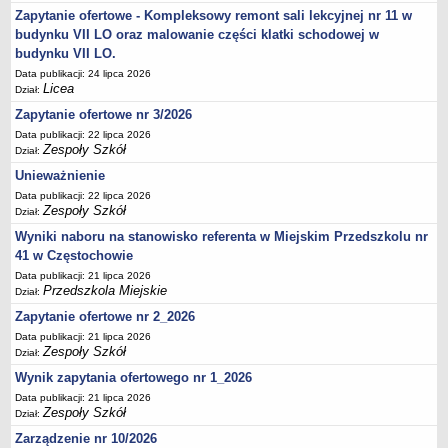
UDOSTĘPNIANIE INFORMACJI PUBLICZNEJ
Zapytanie ofertowe - Kompleksowy remont sali lekcyjnej nr 11 w
OCHRONA DANYCH OSOBOWYCH
budynku VII LO oraz malowanie części klatki schodowej w
budynku VII LO.
Data publikacji: 24 lipca 2026
Licea
Dział:
Zapytanie ofertowe nr 3/2026
Data publikacji: 22 lipca 2026
Zespoły Szkół
Dział:
Unieważnienie
Data publikacji: 22 lipca 2026
Zespoły Szkół
Dział:
Wyniki naboru na stanowisko referenta w Miejskim Przedszkolu nr
41 w Częstochowie
Data publikacji: 21 lipca 2026
Przedszkola Miejskie
Dział:
Zapytanie ofertowe nr 2_2026
Data publikacji: 21 lipca 2026
Zespoły Szkół
Dział:
Wynik zapytania ofertowego nr 1_2026
Data publikacji: 21 lipca 2026
Zespoły Szkół
Dział:
Zarządzenie nr 10/2026