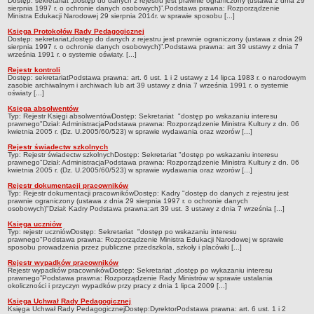
Dostęp: sekretariat „dostęp do danych z rejestru jest prawnie ograniczony (ustawa z dnia 29
sierpnia 1997 r. o ochronie danych osobowych)”.Podstawa prawna: Rozporządzenie
Deklaracja dostępności
Ministra Edukacji Narodowej 29 sierpnia 2014r. w sprawie sposobu [...]
PORADNIE PSYCHOLOGICZNO-PEDAGOGICZNE
Księga Protokołów Rady Pedagogicznej
Dostęp: sekretariat„dostęp do danych z rejestru jest prawnie ograniczony (ustawa z dnia 29
Zespół Poradni
sierpnia 1997 r. o ochronie danych osobowych)”.Podstawa prawna: art 39 ustawy z dnia 7
września 1991 r. o systemie oświaty. [...]
BIURO FINANSÓW OŚWIATY
Rejestr kontroli
Dane podstawowe
Dostęp: sekretariatPodstawa prawna: art. 6 ust. 1 i 2 ustawy z 14 lipca 1983 r. o narodowym
zasobie archiwalnym i archiwach lub art 39 ustawy z dnia 7 września 1991 r. o systemie
Statut
oświaty [...]
Księga absolwentów
Majątek
Typ: Rejestr Księgi absolwentówDostęp: Sekretariat "dostęp po wskazaniu interesu
prawnego"Dział: AdministracjaPodstawa prawna: Rozporządzenie Ministra Kultury z dn. 06
Godziny dyżurów
kwietnia 2005 r. (Dz. U.2005/60/523) w sprawie wydawania oraz wzorów [...]
Ogłoszenia
Rejestr świadectw szkolnych
Typ: Rejestr świadectw szkolnychDostęp: Sekretariat "dostęp po wskazaniu interesu
prawnego"Dział: AdministracjaPodstawa prawna: Rozporządzenie Ministra Kultury z dn. 06
Zarządzenia
kwietnia 2005 r. (Dz. U.2005/60/523) w sprawie wydawania oraz wzorów [...]
Rejestry, ewidencje, archiwa
Rejestr dokumentacji pracowników
Typ: Rejestr dokumentacji pracownikówDostęp: Kadry "dostęp do danych z rejestru jest
Kontrole
prawnie ograniczony (ustawa z dnia 29 sierpnia 1997 r. o ochronie danych
osobowych)"Dział: Kadry Podstawa prawna:art 39 ust. 3 ustawy z dnia 7 września [...]
PONOWNE WYKORZYSTYWANIE
Księga uczniów
Typ: rejestr uczniówDostęp: Sekretariat "dostęp po wskazaniu interesu
Sprawozdania
prawnego"Podstawa prawna: Rozporządzenie Ministra Edukacji Narodowej w sprawie
sposobu prowadzenia przez publiczne przedszkola, szkoły i placówki [...]
Deklaracja dostępności
Rejestr wypadków pracowników
Rejestr wypadków pracownikówDostęp: Sekretariat „dostęp po wykazaniu interesu
DEKLARACJA DOSTĘPNOŚCI
prawnego”Podstawa prawna: Rozporządzenie Rady Ministrów w sprawie ustalania
okoliczności i przyczyn wypadków przy pracy z dnia 1 lipca 2009 [...]
OŚWIADCZENIA MAJĄTKOWE
Księga Uchwał Rady Pedagogicznej
PONOWNE WYKORZYSTYWANIE
Księga Uchwał Rady PedagogicznejDostęp:DyrektorPodstawa prawna: art. 6 ust. 1 i 2