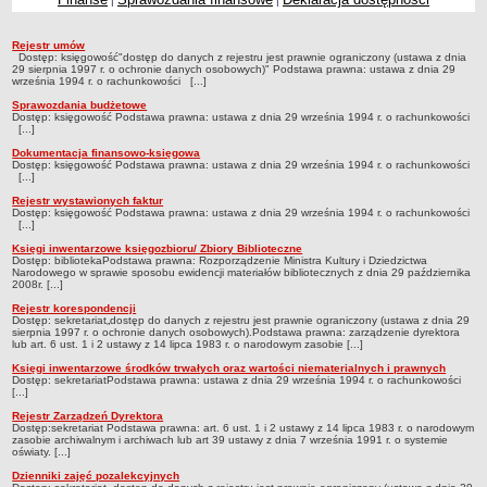
|
|
Przedszkola Miejskie
Rejestr umów
ARCHIWUM SZKÓŁ I PLACÓWEK
Rejestry, ewidencje, archiwa
Dostęp: księgowość"dostęp do danych z rejestru jest prawnie ograniczony (ustawa z dnia
29 sierpnia 1997 r. o ochronie danych osobowych)" Podstawa prawna: ustawa z dnia 29
Zlikwidowane gimnazja
września 1994 r. o rachunkowości [...]
Przekształcone szkoły i placówki
Sprawozdania budżetowe
Dostęp: księgowość Podstawa prawna: ustawa z dnia 29 września 1994 r. o rachunkowości
Wielofunkcyjna Placówka
[...]
SPECJALNE OŚRODKI SZKOLNO-WYCHOWAWCZE
Dokumentacja finansowo-księgowa
Dostęp: księgowość Podstawa prawna: ustawa z dnia 29 września 1994 r. o rachunkowości
Specjalny Ośrodek nr 1
[...]
Rejestr wystawionych faktur
Specjalny Ośrodek nr 5
Dostęp: księgowość Podstawa prawna: ustawa z dnia 29 września 1994 r. o rachunkowości
[...]
BURSA MIEJSKA
Księgi inwentarzowe księgozbioru/ Zbiory Biblioteczne
Dane podstawowe
Dostęp: bibliotekaPodstawa prawna: Rozporządzenie Ministra Kultury i Dziedzictwa
Narodowego w sprawie sposobu ewidencji materiałów bibliotecznych z dnia 29 października
Statut
2008r. [...]
Majątek
Rejestr korespondencji
Dostęp: sekretariat„dostęp do danych z rejestru jest prawnie ograniczony (ustawa z dnia 29
sierpnia 1997 r. o ochronie danych osobowych).Podstawa prawna: zarządzenie dyrektora
Godziny dyżurów
lub art. 6 ust. 1 i 2 ustawy z 14 lipca 1983 r. o narodowym zasobie [...]
Ogłoszenie
Księgi inwentarzowe środków trwałych oraz wartości niematerialnych i prawnych
Dostęp: sekretariatPodstawa prawna: ustawa z dnia 29 września 1994 r. o rachunkowości
Zarządzenia
[...]
Rejestr Zarządzeń Dyrektora
Kontrole
Dostęp:sekretariat Podstawa prawna: art. 6 ust. 1 i 2 ustawy z 14 lipca 1983 r. o narodowym
zasobie archiwalnym i archiwach lub art 39 ustawy z dnia 7 września 1991 r. o systemie
Rejestry, ewidencje, archiwa
oświaty. [...]
Dzienniki zajęć pozalekcyjnych
Sprawozdania