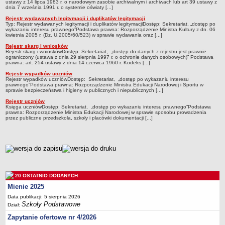
UDOSTĘPNIANIE INFORMACJI PUBLICZNEJ
ustawy z 14 lipca 1983 r. o narodowym zasobie archiwalnym i archiwach lub art 39 ustawy z
dnia 7 września 1991 r. o systemie oświaty [...]
OCHRONA DANYCH OSOBOWYCH
Rejestr wydawanych legitymacji i duplikatów legitymacji
Typ: Rejestr wydawanych legitymacji i duplikatów legitymacjiDostęp: Sekretariat, „dostęp po
wykazaniu interesu prawnego”Podstawa prawna: Rozporządzenie Ministra Kultury z dn. 06
kwietnia 2005 r. (Dz. U.2005/60/523) w sprawie wydawania oraz [...]
Rejestr skarg i wniosków
Rejestr skarg i wnioskówDostęp: Sekretariat, „dostęp do danych z rejestru jest prawnie
ograniczony (ustawa z dnia 29 sierpnia 1997 r. o ochronie danych osobowych)” Podstawa
prawna: art. 254 ustawy z dnia 14 czerwca 1960 r. Kodeks [...]
Rejestr wypadków uczniów
Rejestr wypadków uczniówDostęp: Sekretariat, „dostęp po wykazaniu interesu
prawnego”Podstawa prawna: Rozporządzenie Ministra Edukacji Narodowej i Sportu w
sprawie bezpieczeństwa i higieny w publicznych i niepublicznych [...]
Rejestr uczniów
Księga uczniówDostęp: Sekretariat, „dostęp po wykazaniu interesu prawnego”Podstawa
prawna: Rozporządzenie Ministra Edukacji Narodowej w sprawie sposobu prowadzenia
przez publiczne przedszkola, szkoły i placówki dokumentacji [...]
metryczka
20 OSTATNIO DODANYCH
Mienie 2025
Data publikacji: 5 sierpnia 2026
Szkoły Podstawowe
Dział:
Zapytanie ofertowe nr 4/2026