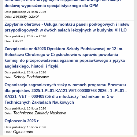
dostawę wyposażenia specjalistycznego dla OPM
Data publikacji: 21 lipca 2026
Zespoły Szkół
Dział:
Zapytanie ofertowe - Usługa montażu paneli podłogowych i listew
przypodłogowych w dwóch salach lekcyjnych w budynku VII LO
Data publikacji: 20 lipca 2026
Licea
Dział:
Zarządzenie nr 4/2026 Dyrektora Szkoły Podstawowej nr 12 im.
Bolesława Chrobrego w Częstochowie w sprawie powołania
komisji do przeprowadzenia egzaminu poprawkowego z języka
angielskiego, historii i fizyki.
Data publikacji: 20 lipca 2026
Szkoły Podstawowe
Dział:
Organizacja zagranicznych staży w ramach programu Erasmus+
dla projektów 2025-1-PL01-KA121-VET-000308768 2026 - 1 -PL01 -
KA121 -VET – 000409756 dla młodzieży Technikum nr 5 w
Technicznych Zakładach Naukowych
Data publikacji: 15 lipca 2026
Techniczne Zakłady Naukowe
Dział:
Ogłoszenia 2026 r.
Data publikacji: 15 lipca 2026
Ogłoszenie
Dział: