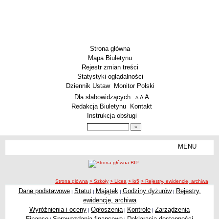
Strona główna
Mapa Biuletynu
Rejestr zmian treści
Statystyki oglądalności
Dziennik Ustaw
Monitor Polski
Menu dodatkowe
Dla słabowidzących
A
powiększ czcionkę
A
standardowy rozmiar czcionki
A
pomniejsz czcionkę
Redakcja Biuletynu
Kontakt
Instrukcja obsługi
Wyszukiwarka artykułów
Szukaj
MENU
Menu
SZKOŁY
Szkoły Podstawowe
ścieżka nawigacji
Strona główna
> Szkoły
> Licea
> lo5
> Rejestry, ewidencje, archiwa
Licea
Dane podstawowe
Statut
Majątek
Godziny dyżurów
Rejestry,
|
|
|
|
Rejestry, ewidencje, archiwa
Zespoły Szkół
ewidencje, archiwa
Techniczne Zakłady Naukowe
Wyróżnienia i oceny
Ogłoszenia
Kontrole
Zarządzenia
|
|
|
Finanse
Sprawozdania finansowe
Deklaracja dostępności
PRZEDSZKOLA