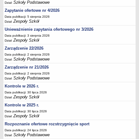
Szkoły Podstawowe
Dział:
Deklaracja dostępności
Zapytanie ofertowe nr 4/2026
PORADNIE PSYCHOLOGICZNO-PEDAGOGICZNE
Data publikacji: 5 sierpnia 2026
Zespół Poradni
Zespoły Szkół
Dział:
BIURO FINANSÓW OŚWIATY
Unieważnienie zapytania ofertowego nr 3/2026
Dane podstawowe
Data publikacji: 3 sierpnia 2026
Zespoły Szkół
Statut
Dział:
Zarządzenie 22/2026
Majątek
Data publikacji: 2 sierpnia 2026
Godziny dyżurów
Szkoły Podstawowe
Dział:
Ogłoszenia
Zarządzenie nr 21/2026
Zarządzenia
Data publikacji: 2 sierpnia 2026
Szkoły Podstawowe
Dział:
Rejestry, ewidencje, archiwa
Kontrole w 2026 r.
Kontrole
Data publikacji: 30 lipca 2026
Zespoły Szkół
PONOWNE WYKORZYSTYWANIE
Dział:
Kontrole w 2025 r.
Sprawozdania
Data publikacji: 30 lipca 2026
Deklaracja dostępności
Zespoły Szkół
Dział:
DEKLARACJA DOSTĘPNOŚCI
Rozpoznanie ofertowe rozstrzygnięcie sport
OŚWIADCZENIA MAJĄTKOWE
Data publikacji: 24 lipca 2026
PONOWNE WYKORZYSTYWANIE
Szkoły Podstawowe
Dział: