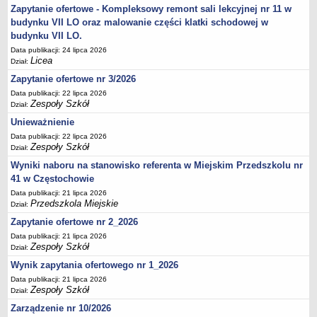
UDOSTĘPNIANIE INFORMACJI PUBLICZNEJ
Zapytanie ofertowe - Kompleksowy remont sali lekcyjnej nr 11 w
OCHRONA DANYCH OSOBOWYCH
budynku VII LO oraz malowanie części klatki schodowej w
budynku VII LO.
Data publikacji: 24 lipca 2026
Licea
Dział:
Zapytanie ofertowe nr 3/2026
Data publikacji: 22 lipca 2026
Zespoły Szkół
Dział:
Unieważnienie
Data publikacji: 22 lipca 2026
Zespoły Szkół
Dział:
Wyniki naboru na stanowisko referenta w Miejskim Przedszkolu nr
41 w Częstochowie
Data publikacji: 21 lipca 2026
Przedszkola Miejskie
Dział:
Zapytanie ofertowe nr 2_2026
Data publikacji: 21 lipca 2026
Zespoły Szkół
Dział:
Wynik zapytania ofertowego nr 1_2026
Data publikacji: 21 lipca 2026
Zespoły Szkół
Dział:
Zarządzenie nr 10/2026