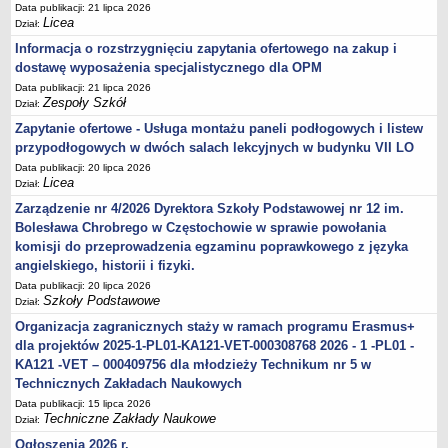
Data publikacji: 21 lipca 2026
Licea
Dział:
Informacja o rozstrzygnięciu zapytania ofertowego na zakup i
dostawę wyposażenia specjalistycznego dla OPM
Data publikacji: 21 lipca 2026
Zespoły Szkół
Dział:
Zapytanie ofertowe - Usługa montażu paneli podłogowych i listew
przypodłogowych w dwóch salach lekcyjnych w budynku VII LO
Data publikacji: 20 lipca 2026
Licea
Dział:
Zarządzenie nr 4/2026 Dyrektora Szkoły Podstawowej nr 12 im.
Bolesława Chrobrego w Częstochowie w sprawie powołania
komisji do przeprowadzenia egzaminu poprawkowego z języka
angielskiego, historii i fizyki.
Data publikacji: 20 lipca 2026
Szkoły Podstawowe
Dział:
Organizacja zagranicznych staży w ramach programu Erasmus+
dla projektów 2025-1-PL01-KA121-VET-000308768 2026 - 1 -PL01 -
KA121 -VET – 000409756 dla młodzieży Technikum nr 5 w
Technicznych Zakładach Naukowych
Data publikacji: 15 lipca 2026
Techniczne Zakłady Naukowe
Dział:
Ogłoszenia 2026 r.