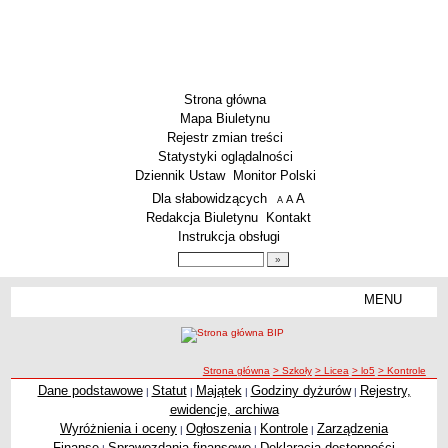
Strona główna
Mapa Biuletynu
Rejestr zmian treści
Statystyki oglądalności
Dziennik Ustaw
Monitor Polski
Menu dodatkowe
Dla słabowidzących
A
powiększ czcionkę
A
standardowy rozmiar czcionki
A
pomniejsz czcionkę
Redakcja Biuletynu
Kontakt
Instrukcja obsługi
Wyszukiwarka artykułów
Szukaj
MENU
Menu
SZKOŁY
Szkoły Podstawowe
ścieżka nawigacji
Strona główna
> Szkoły
> Licea
> lo5
> Kontrole
Licea
Dane podstawowe
Statut
Majątek
Godziny dyżurów
Rejestry,
|
|
|
|
Kontrole
Zespoły Szkół
ewidencje, archiwa
Techniczne Zakłady Naukowe
Wyróżnienia i oceny
Ogłoszenia
Kontrole
Zarządzenia
|
|
|
Finanse
Sprawozdania finansowe
Deklaracja dostępności
PRZEDSZKOLA