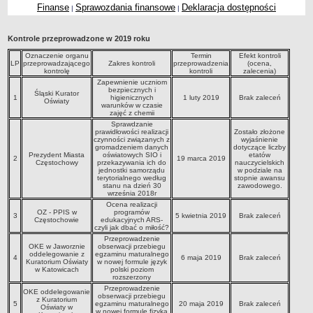
Finanse
Sprawozdania finansowe
Deklaracja dostępności
|
|
Przedszkola Miejskie
ARCHIWUM SZKÓŁ I PLACÓWEK
Kontrole przeprowadzone w 2019 roku
Zlikwidowane gimnazja
Oznaczenie organu
Termin
Efekt kontroli
Przekształcone szkoły i placówki
LP
przeprowadzającego
Zakres kontroli
przeprowadzenia
(ocena,
kontrolę
kontroli
zalecenia)
Wielofunkcyjna Placówka
Zapewnienie uczniom
bezpiecznych i
Śląski Kurator
SPECJALNE OŚRODKI SZKOLNO-WYCHOWAWCZE
1
higienicznych
1 luty 2019
Brak zaleceń
Oświaty
warunków w czasie
Specjalny Ośrodek nr 1
zajęć z chemii
Sprawdzanie
Specjalny Ośrodek nr 5
prawidłowości realizacji
Zostało złożone
czynności związanych z
wyjaśnienie
BURSA MIEJSKA
gromadzeniem danych
dotyczące liczby
Prezydent Miasta
oświatowych SIO i
etatów
2
19 marca 2019
Dane podstawowe
Częstochowy
przekazywania ich do
nauczycielskich
jednostki samorządu
w podziale na
terytorialnego według
stopnie awansu
Statut
stanu na dzień 30
zawodowego.
września 2018r
Majątek
Ocena realizacji
OZ - PPIS w
programów
Godziny dyżurów
3
5 kwietnia 2019
Brak zaleceń
Częstochowie
edukacyjnych ARS-
czyli jak dbać o miłość?
Ogłoszenie
Przeprowadzenie
OKE w Jaworznie
obserwacji przebiegu
Zarządzenia
oddelegowanie z
egzaminu maturalnego
4
6 maja 2019
Brak zaleceń
Kuratorium Oświaty
w nowej formule język
Kontrole
w Katowicach
polski poziom
rozszerzony
Rejestry, ewidencje, archiwa
Przeprowadzenie
OKE oddelegowanie
obserwacji przebiegu
z Kuratorium
5
egzaminu maturalnego
20 maja 2019
Brak zaleceń
Sprawozdania
Oświaty w
w nowej formule fizyka