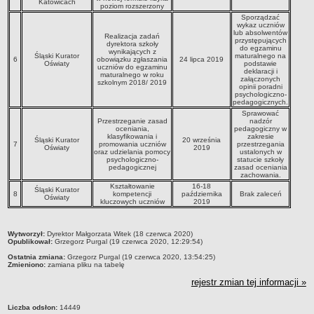
Katowicach
poziom rozszerzony
Deklaracja dostępności
Sporządzać
wykaz uczniów
PORADNIE PSYCHOLOGICZNO-PEDAGOGICZNE
lub absolwentów
Realizacja zadań
przystępujących
Zespół Poradni
dyrektora szkoły
do egzaminu
wynikających z
Śląski Kurator
maturalnego na
BIURO FINANSÓW OŚWIATY
6
obowiązku zgłaszania
24 lipca 2019
Oświaty
podstawie
uczniów do egzaminu
deklaracji i
Dane podstawowe
maturalnego w roku
załączonych
szkolnym 2018/ 2019
opinii poradni
Statut
psychologiczno-
pedagogicznych.
Majątek
Sprawować
Przestrzeganie zasad
nadzór
Godziny dyżurów
oceniania,
pedagogiczny w
klasyfikowania i
zakresie
Śląski Kurator
20 września
7
promowania uczniów
przestrzegania
Ogłoszenia
Oświaty
2019
oraz udzielania pomocy
ustalonych w
psychologiczno-
statucie szkoły
Zarządzenia
pedagogicznej
zasad oceniania
zachowania.
Rejestry, ewidencje, archiwa
Kształtowanie
16-18
Śląski Kurator
8
kompetencji
października
Brak zaleceń
Oświaty
Kontrole
kluczowych uczniów
2019
PONOWNE WYKORZYSTYWANIE
metryczka
Wytworzył:
Dyrektor Małgorzata Witek (18 czerwca 2020)
Sprawozdania
Opublikował:
Grzegorz Purgal (19 czerwca 2020, 12:29:54)
Deklaracja dostępności
Ostatnia zmiana:
Grzegorz Purgal (19 czerwca 2020, 13:54:25)
Zmieniono:
zamiana pliku na tabelę
DEKLARACJA DOSTĘPNOŚCI
rejestr zmian tej informacji »
OŚWIADCZENIA MAJĄTKOWE
PONOWNE WYKORZYSTYWANIE
Liczba odsłon:
14449