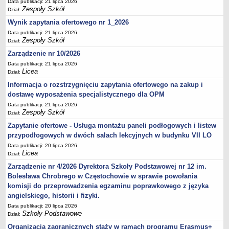
Data publikacji: 21 lipca 2026
Zespoły Szkół
Dział:
Wynik zapytania ofertowego nr 1_2026
Data publikacji: 21 lipca 2026
Zespoły Szkół
Dział:
Zarządzenie nr 10/2026
Data publikacji: 21 lipca 2026
Licea
Dział:
Informacja o rozstrzygnięciu zapytania ofertowego na zakup i
dostawę wyposażenia specjalistycznego dla OPM
Data publikacji: 21 lipca 2026
Zespoły Szkół
Dział:
Zapytanie ofertowe - Usługa montażu paneli podłogowych i listew
przypodłogowych w dwóch salach lekcyjnych w budynku VII LO
Data publikacji: 20 lipca 2026
Licea
Dział:
Zarządzenie nr 4/2026 Dyrektora Szkoły Podstawowej nr 12 im.
Bolesława Chrobrego w Częstochowie w sprawie powołania
komisji do przeprowadzenia egzaminu poprawkowego z języka
angielskiego, historii i fizyki.
Data publikacji: 20 lipca 2026
Szkoły Podstawowe
Dział:
Organizacja zagranicznych staży w ramach programu Erasmus+