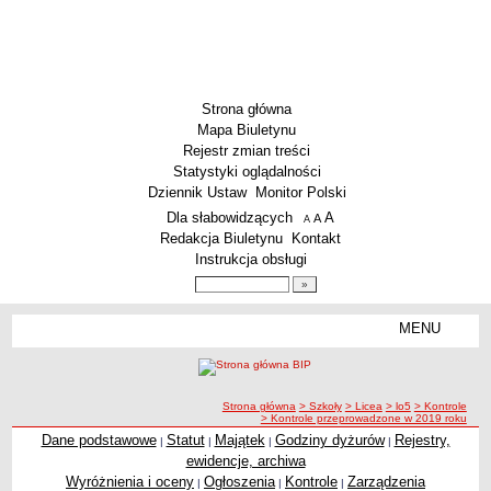
Strona główna
Mapa Biuletynu
Rejestr zmian treści
Statystyki oglądalności
Dziennik Ustaw
Monitor Polski
Menu dodatkowe
Dla słabowidzących
A
powiększ czcionkę
A
standardowy rozmiar czcionki
A
pomniejsz czcionkę
Redakcja Biuletynu
Kontakt
Instrukcja obsługi
Wyszukiwarka artykułów
Szukaj
MENU
Menu
SZKOŁY
Szkoły Podstawowe
ścieżka nawigacji
Strona główna
> Szkoły
> Licea
> lo5
> Kontrole
Licea
> Kontrole przeprowadzone w 2019 roku
Zespoły Szkół
Dane podstawowe
Statut
Majątek
Godziny dyżurów
Rejestry,
|
|
|
|
ewidencje, archiwa
Techniczne Zakłady Naukowe
Wyróżnienia i oceny
Ogłoszenia
Kontrole
Zarządzenia
|
|
|
PRZEDSZKOLA