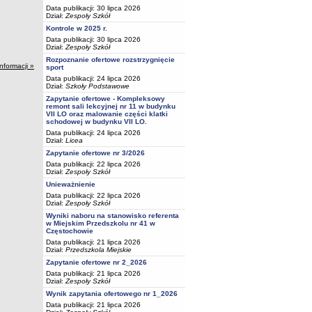
Data publikacji: 30 lipca 2026
Dział:
Zespoły Szkół
Kontrole w 2025 r.
Data publikacji: 30 lipca 2026
Dział:
Zespoły Szkół
Rozpoznanie ofertowe rozstrzygnięcie
informacji »
sport
Data publikacji: 24 lipca 2026
Dział:
Szkoły Podstawowe
Zapytanie ofertowe - Kompleksowy
remont sali lekcyjnej nr 11 w budynku
VII LO oraz malowanie części klatki
schodowej w budynku VII LO.
Data publikacji: 24 lipca 2026
Dział:
Licea
Zapytanie ofertowe nr 3/2026
Data publikacji: 22 lipca 2026
Dział:
Zespoły Szkół
Unieważnienie
Data publikacji: 22 lipca 2026
Dział:
Zespoły Szkół
Wyniki naboru na stanowisko referenta
w Miejskim Przedszkolu nr 41 w
Częstochowie
Data publikacji: 21 lipca 2026
Dział:
Przedszkola Miejskie
Zapytanie ofertowe nr 2_2026
Data publikacji: 21 lipca 2026
Dział:
Zespoły Szkół
Wynik zapytania ofertowego nr 1_2026
Data publikacji: 21 lipca 2026