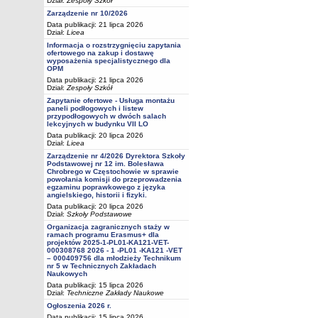
Dział:
Zespoły Szkół
Zarządzenie nr 10/2026
Data publikacji: 21 lipca 2026
Dział:
Licea
Informacja o rozstrzygnięciu zapytania
ofertowego na zakup i dostawę
wyposażenia specjalistycznego dla
OPM
Data publikacji: 21 lipca 2026
Dział:
Zespoły Szkół
Zapytanie ofertowe - Usługa montażu
paneli podłogowych i listew
przypodłogowych w dwóch salach
lekcyjnych w budynku VII LO
Data publikacji: 20 lipca 2026
Dział:
Licea
Zarządzenie nr 4/2026 Dyrektora Szkoły
Podstawowej nr 12 im. Bolesława
Chrobrego w Częstochowie w sprawie
powołania komisji do przeprowadzenia
egzaminu poprawkowego z języka
angielskiego, historii i fizyki.
Data publikacji: 20 lipca 2026
Dział:
Szkoły Podstawowe
Organizacja zagranicznych staży w
ramach programu Erasmus+ dla
projektów 2025-1-PL01-KA121-VET-
000308768 2026 - 1 -PL01 -KA121 -VET
– 000409756 dla młodzieży Technikum
nr 5 w Technicznych Zakładach
Naukowych
Data publikacji: 15 lipca 2026
Dział:
Techniczne Zakłady Naukowe
Ogłoszenia 2026 r.
Data publikacji: 15 lipca 2026