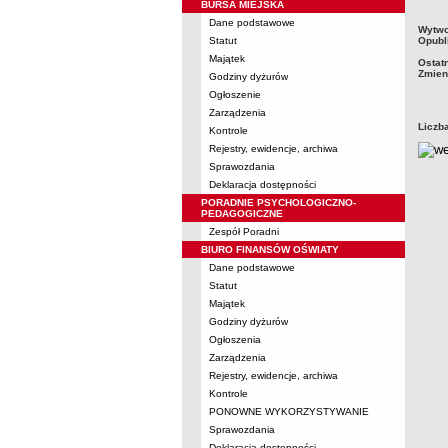
BURSA MIEJSKA
Dane podstawowe
metry
Wytwo
Statut
Opubl
Majątek
Ostat
Zmien
Godziny dyżurów
Ogłoszenie
Zarządzenia
Liczb
Kontrole
Rejestry, ewidencje, archiwa
Sprawozdania
Deklaracja dostępności
PORADNIE PSYCHOLOGICZNO-
PEDAGOGICZNE
Zespół Poradni
BIURO FINANSÓW OŚWIATY
Dane podstawowe
Statut
Majątek
Godziny dyżurów
Ogłoszenia
Zarządzenia
Rejestry, ewidencje, archiwa
Kontrole
PONOWNE WYKORZYSTYWANIE
Sprawozdania
Deklaracja dostępności