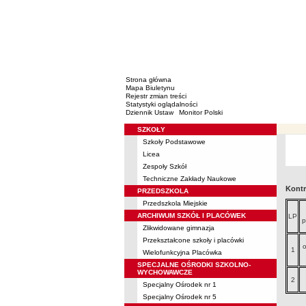
Strona główna
Mapa Biuletynu
Rejestr zmian treści
Statystyki oglądalności
Dziennik Ustaw
Monitor Polski
SZKOŁY
Menu
Szkoły Podstawowe
Licea
Zespoły Szkół
Techniczne Zakłady Naukowe
Kontr
PRZEDSZKOLA
Przedszkola Miejskie
ARCHIWUM SZKÓŁ I PLACÓWEK
LP
p
Zlikwidowane gimnazja
Przekształcone szkoły i placówki
o
1
Wielofunkcyjna Placówka
SPECJALNE OŚRODKI SZKOLNO-
WYCHOWAWCZE
2
Specjalny Ośrodek nr 1
Specjalny Ośrodek nr 5