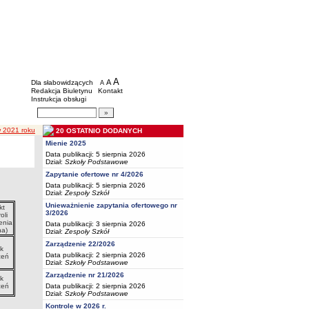
BIP - Oświata Częstochowa
Menu dodatkowe
A
powiększ czcionkę
A
standardowy rozmiar czcionki
Dla słabowidzących
A
pomniejsz czcionkę
Redakcja Biuletynu
Kontakt
Instrukcja obsługi
Wyszukiwarka artykułów
Szukaj
w 2021 roku
20 OSTATNIO DODANYCH
Mienie 2025
Data publikacji: 5 sierpnia 2026
Dział:
Szkoły Podstawowe
Zapytanie ofertowe nr 4/2026
Data publikacji: 5 sierpnia 2026
Dział:
Zespoły Szkół
Unieważnienie zapytania ofertowego nr
kt
3/2026
oli
enia
Data publikacji: 3 sierpnia 2026
a)
Dział:
Zespoły Szkół
Zarządzenie 22/2026
k
Data publikacji: 2 sierpnia 2026
ceń
Dział:
Szkoły Podstawowe
Zarządzenie nr 21/2026
k
Data publikacji: 2 sierpnia 2026
ceń
Dział:
Szkoły Podstawowe
Kontrole w 2026 r.