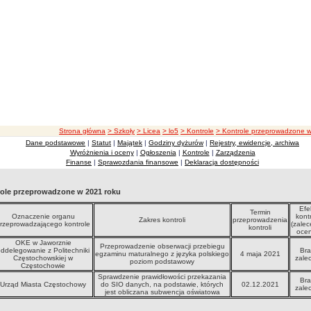
ścieżka nawigacji
Strona główna
> Szkoły
> Licea
> lo5
> Kontrole
> Kontrole przeprowadzone 
Dane podstawowe
|
Statut
|
Majątek
|
Godziny dyżurów
|
Rejestry, ewidencje, archiwa
Wyróżnienia i oceny
|
Ogłoszenia
|
Kontrole
|
Zarządzenia
Finanse
|
Sprawozdania finansowe
|
Deklaracja dostępności
ole przeprowadzone w 2021 roku
Efe
Termin
Oznaczenie organu
kontr
Zakres kontroli
przeprowadzenia
rzeprowadzającego kontrole
(zalec
kontroli
ocen
OKE w Jaworznie
Przeprowadzenie obserwacji przebiegu
ddelegowanie z Politechniki
Bra
egzaminu maturalnego z języka polskiego
4 maja 2021
Częstochowskiej w
zale
poziom podstawowy
Częstochowie
Sprawdzenie prawidłowości przekazania
Bra
Urząd Miasta Częstochowy
do SIO danych, na podstawie, których
02.12.2021
zale
jest obliczana subwencja oświatowa