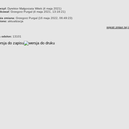
czka
rzył:
Dyrektor Małgorzata Witek (4 maja 2021)
ikował:
Grzegorz Purgal (4 maja 2021, 13:16:21)
nia zmiana:
Grzegorz Purgal (16 maja 2022, 06:49:23)
iono:
aktualizacja
rejestr zmian tej 
a odsłon:
13101