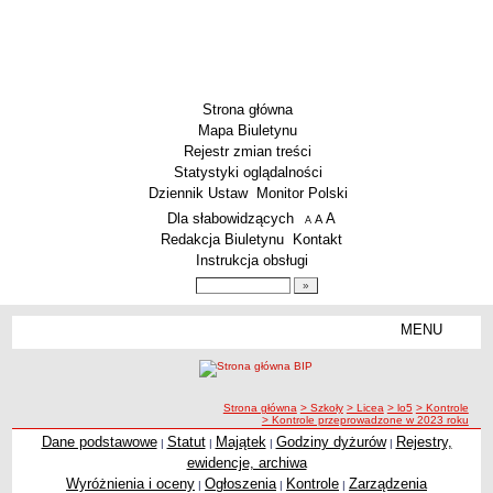
Strona główna
Mapa Biuletynu
Rejestr zmian treści
Statystyki oglądalności
Dziennik Ustaw
Monitor Polski
Menu dodatkowe
Dla słabowidzących
A
powiększ czcionkę
A
standardowy rozmiar czcionki
A
pomniejsz czcionkę
Redakcja Biuletynu
Kontakt
Instrukcja obsługi
Wyszukiwarka artykułów
Szukaj
MENU
Menu
SZKOŁY
Szkoły Podstawowe
ścieżka nawigacji
Strona główna
> Szkoły
> Licea
> lo5
> Kontrole
Licea
> Kontrole przeprowadzone w 2023 roku
Zespoły Szkół
Dane podstawowe
Statut
Majątek
Godziny dyżurów
Rejestry,
|
|
|
|
ewidencje, archiwa
Techniczne Zakłady Naukowe
Wyróżnienia i oceny
Ogłoszenia
Kontrole
Zarządzenia
|
|
|
PRZEDSZKOLA