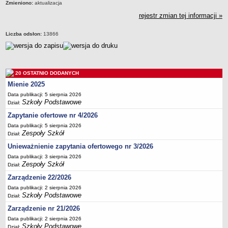
Zmieniono:
aktualizacja
Deklaracja dostępności
rejestr zmian tej informacji »
PORADNIE PSYCHOLOGICZNO-PEDAGOGICZNE
Zespół Poradni
Liczba odsłon:
13866
BIURO FINANSÓW OŚWIATY
Dane podstawowe
Statut
20 OSTATNIO DODANYCH
Majątek
Mienie 2025
Godziny dyżurów
Data publikacji: 5 sierpnia 2026
Szkoły Podstawowe
Dział:
Ogłoszenia
Zapytanie ofertowe nr 4/2026
Zarządzenia
Data publikacji: 5 sierpnia 2026
Rejestry, ewidencje, archiwa
Zespoły Szkół
Dział:
Kontrole
Unieważnienie zapytania ofertowego nr 3/2026
Data publikacji: 3 sierpnia 2026
PONOWNE WYKORZYSTYWANIE
Zespoły Szkół
Dział:
Sprawozdania
Zarządzenie 22/2026
Deklaracja dostępności
Data publikacji: 2 sierpnia 2026
Szkoły Podstawowe
Dział:
DEKLARACJA DOSTĘPNOŚCI
Zarządzenie nr 21/2026
OŚWIADCZENIA MAJĄTKOWE
PONOWNE WYKORZYSTYWANIE
Data publikacji: 2 sierpnia 2026
Szkoły Podstawowe
Dział: