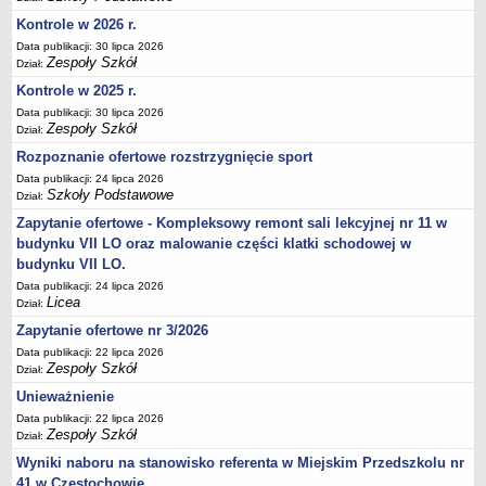
UDOSTĘPNIANIE INFORMACJI PUBLICZNEJ
Kontrole w 2026 r.
OCHRONA DANYCH OSOBOWYCH
Data publikacji: 30 lipca 2026
Zespoły Szkół
Dział:
Kontrole w 2025 r.
Data publikacji: 30 lipca 2026
Zespoły Szkół
Dział:
Rozpoznanie ofertowe rozstrzygnięcie sport
Data publikacji: 24 lipca 2026
Szkoły Podstawowe
Dział:
Zapytanie ofertowe - Kompleksowy remont sali lekcyjnej nr 11 w
budynku VII LO oraz malowanie części klatki schodowej w
budynku VII LO.
Data publikacji: 24 lipca 2026
Licea
Dział:
Zapytanie ofertowe nr 3/2026
Data publikacji: 22 lipca 2026
Zespoły Szkół
Dział:
Unieważnienie
Data publikacji: 22 lipca 2026
Zespoły Szkół
Dział:
Wyniki naboru na stanowisko referenta w Miejskim Przedszkolu nr
41 w Częstochowie