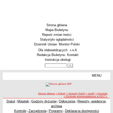
Strona główna
Mapa Biuletynu
Rejestr zmian treści
Statystyki oglądalności
Dziennik Ustaw
Monitor Polski
Menu dodatkowe
Dla słabowidzących
A
powiększ czcionkę
A
standardowy rozmiar czcionki
A
pomniejsz czcionkę
Redakcja Biuletynu
Kontakt
Instrukcja obsługi
Wyszukiwarka artykułów
Szukaj
MENU
Menu
SZKOŁY
Szkoły Podstawowe
ścieżka nawigacji
Strona główna
> Szkoły
> Zespoły Szkół
> zss45
> Kontrole
Licea
> Kontrole przeprowadzone w 2017 r.
Zespoły Szkół
Statut
Majątek
Godziny dyżurów
Ogłoszenia
Rejestry, ewidencje,
|
|
|
|
archiwa
Techniczne Zakłady Naukowe
Kontrole
Zarządzenia
Programy
Deklaracja dostępności
|
|
|
PRZEDSZKOLA