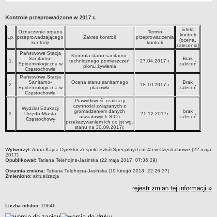
Przedszkola Miejskie
Kontrole przeprowadzone w 2017 r.
ARCHIWUM SZKÓŁ I PLACÓWEK
Efekt
Zlikwidowane gimnazja
Oznaczenie organu
Termin
kontroli
Lp.
przeprowadzającego
Zakres kontroli
przeprowadzenia
(ocena,
kontrolę
kontroli
Przekształcone szkoły i placówki
zalecenia)
Państwowa Stacja
Kontrola stanu sanitarno-
Wielofunkcyjna Placówka
Sanitarno-
Brak
1.
technicznego pomieszczeń
27.04.2017 r.
Epidemiologiczna w
zaleceń
pionu żywienia
SPECJALNE OŚRODKI SZKOLNO-WYCHOWAWCZE
Częstochowie
Państwowa Stacja
Specjalny Ośrodek nr 1
Sanitarno-
Ocena stanu sanitarnego
Brak
2.
18.10.2017 r.
Epidemiologiczna w
placówki
zaleceń
Specjalny Ośrodek nr 5
Częstochowie
Prawidłowość realizacji
BURSA MIEJSKA
czynności związanych z
Wydział Edukacji
Dane podstawowe
gromadzeniem danych
brak
3.
Urzędu Miasta
21.12.2017r.
oświatowych SIO i
zaleceń
Częstochowy
przekazywaniem ich do jst wg.
Statut
stanu na 30.09.2017r.
Majątek
metryczka
Godziny dyżurów
Wytworzył:
Anna Kajda Dyrektor Zespołu Szkół Specjalnych nr 45 w Częstochowie (22 maja
2017)
Opublikował:
Tatiana Telehojna-Jasińska (22 maja 2017, 07:36:39)
Ogłoszenie
Ostatnia zmiana:
Tatiana Telehojna-Jasińska (19 lutego 2018, 22:26:37)
Zarządzenia
Zmieniono:
aktualizacja
Kontrole
rejestr zmian tej informacji »
Rejestry, ewidencje, archiwa
Liczba odsłon:
10646
Sprawozdania