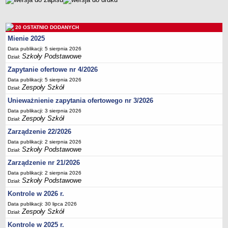
Deklaracja dostępności
PORADNIE PSYCHOLOGICZNO-PEDAGOGICZNE
20 OSTATNIO DODANYCH
Zespół Poradni
Mienie 2025
BIURO FINANSÓW OŚWIATY
Data publikacji: 5 sierpnia 2026
Dane podstawowe
Szkoły Podstawowe
Dział:
Statut
Zapytanie ofertowe nr 4/2026
Majątek
Data publikacji: 5 sierpnia 2026
Zespoły Szkół
Dział:
Godziny dyżurów
Unieważnienie zapytania ofertowego nr 3/2026
Ogłoszenia
Data publikacji: 3 sierpnia 2026
Zespoły Szkół
Zarządzenia
Dział:
Zarządzenie 22/2026
Rejestry, ewidencje, archiwa
Data publikacji: 2 sierpnia 2026
Kontrole
Szkoły Podstawowe
Dział:
PONOWNE WYKORZYSTYWANIE
Zarządzenie nr 21/2026
Sprawozdania
Data publikacji: 2 sierpnia 2026
Szkoły Podstawowe
Dział:
Deklaracja dostępności
Kontrole w 2026 r.
DEKLARACJA DOSTĘPNOŚCI
Data publikacji: 30 lipca 2026
OŚWIADCZENIA MAJĄTKOWE
Zespoły Szkół
Dział:
PONOWNE WYKORZYSTYWANIE
Kontrole w 2025 r.