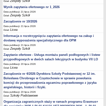
Zespoły Szkół
Dział:
Wynik zapytania ofertowego nr 1_2026
Data publikacji: 21 lipca 2026
Zespoły Szkół
Dział:
Zarządzenie nr 10/2026
Data publikacji: 21 lipca 2026
Licea
Dział:
Informacja o rozstrzygnięciu zapytania ofertowego na zakup i
dostawę wyposażenia specjalistycznego dla OPM
Data publikacji: 21 lipca 2026
Zespoły Szkół
Dział:
Zapytanie ofertowe - Usługa montażu paneli podłogowych i listew
przypodłogowych w dwóch salach lekcyjnych w budynku VII LO
Data publikacji: 20 lipca 2026
Licea
Dział:
Zarządzenie nr 4/2026 Dyrektora Szkoły Podstawowej nr 12 im.
Bolesława Chrobrego w Częstochowie w sprawie powołania
komisji do przeprowadzenia egzaminu poprawkowego z języka
angielskiego, historii i fizyki.
Data publikacji: 20 lipca 2026
Szkoły Podstawowe
Dział:
Organizacja zagranicznych staży w ramach programu Erasmus+