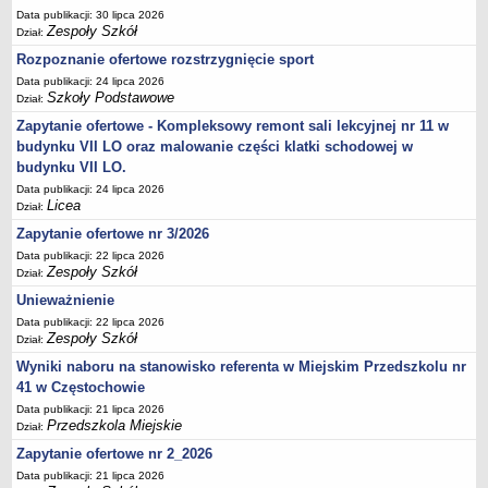
UDOSTĘPNIANIE INFORMACJI PUBLICZNEJ
Data publikacji: 30 lipca 2026
OCHRONA DANYCH OSOBOWYCH
Zespoły Szkół
Dział:
Rozpoznanie ofertowe rozstrzygnięcie sport
Data publikacji: 24 lipca 2026
Szkoły Podstawowe
Dział:
Zapytanie ofertowe - Kompleksowy remont sali lekcyjnej nr 11 w
budynku VII LO oraz malowanie części klatki schodowej w
budynku VII LO.
Data publikacji: 24 lipca 2026
Licea
Dział:
Zapytanie ofertowe nr 3/2026
Data publikacji: 22 lipca 2026
Zespoły Szkół
Dział:
Unieważnienie
Data publikacji: 22 lipca 2026
Zespoły Szkół
Dział:
Wyniki naboru na stanowisko referenta w Miejskim Przedszkolu nr
41 w Częstochowie
Data publikacji: 21 lipca 2026
Przedszkola Miejskie
Dział:
Zapytanie ofertowe nr 2_2026
Data publikacji: 21 lipca 2026